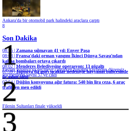
Ankara'da bir otomobil park halindeki araçlara çarptı
8
Son Dakika
1
08:15 |
Zamana sığmayan 41 yıl: Enver Paşa
08:03 |
Fransa'daki orman yangını İkinci Dünya Savaşı'ndan
kalma bombaları ortaya çıkardı
08:02 |
Menderes Belediyesine operasyon: 13 gözaltı
Fas'tan İspanya'ya geçmeye çalışırken hayatını kaybeden düzensiz
07:59 |
Japonya'da aşırı sıcaklar nedeniyle hayvanat bahçesinde
göçmenlerin sayısı 57'ye çıktı
üç aslan öldü
2
07:54 |
Düğün konvoyuna ağır fatura: 540 bin lira ceza, 6 araç
trafikten men edildi
Filenin Sultanları finale yükseldi
3