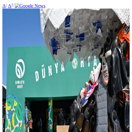
-
+
A
A