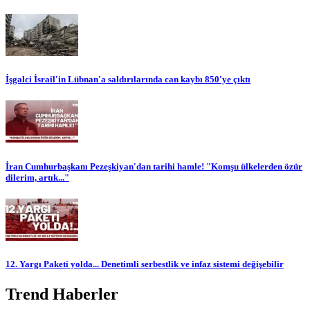
İşgalci İsrail'in Lübnan'a saldırılarında can kaybı 850'ye çıktı
İran Cumhurbaşkanı Pezeşkiyan'dan tarihi hamle! "Komşu ülkelerden özür
dilerim, artık..."
12. Yargı Paketi yolda... Denetimli serbestlik ve infaz sistemi değişebilir
Trend Haberler