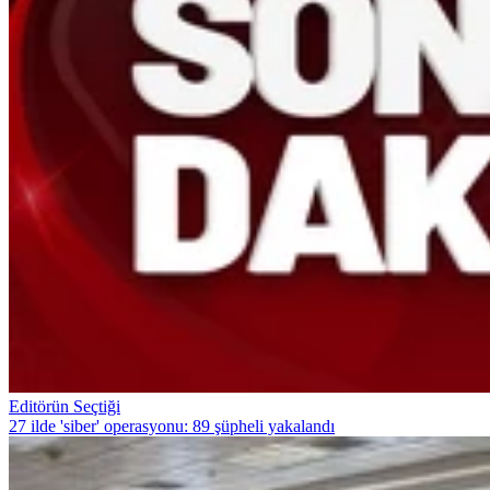
Editörün Seçtiği
27 ilde 'siber' operasyonu: 89 şüpheli yakalandı