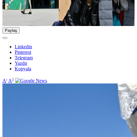
Paylaş
Linkedin
Pinterest
Telegram
Yazdır
Kopyala
-
+
A
A