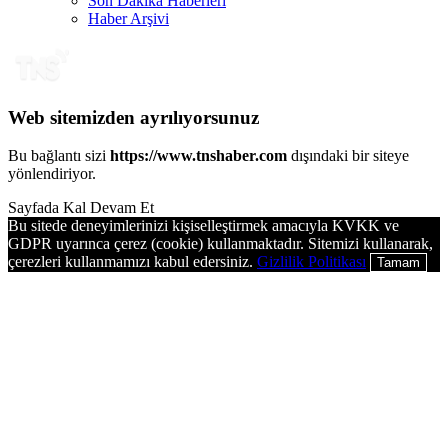
Son Dakika Haberleri
Haber Arşivi
Web sitemizden ayrılıyorsunuz
Bu bağlantı sizi
https://www.tnshaber.com
dışındaki bir siteye
yönlendiriyor.
Sayfada Kal
Devam Et
Bu sitede deneyimlerinizi kişiselleştirmek amacıyla KVKK ve
GDPR uyarınca çerez (cookie) kullanmaktadır. Sitemizi kullanarak,
çerezleri kullanmamızı kabul edersiniz.
Gizlilik Politikası
Tamam