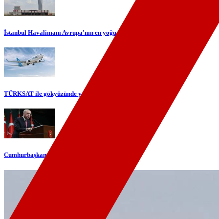
İstanbul Havalimanı Avrupa'nın en yoğun havalimanı oldu
TÜRKSAT ile gökyüzünde yerli internet dönemi başlıyor
Cumhurbaşkanı Erdoğan'dan telefon diplomasisi