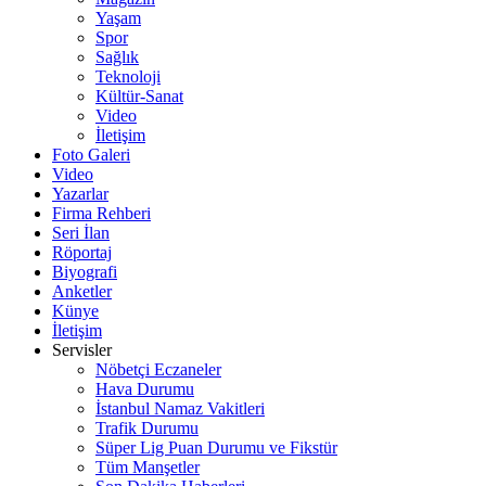
Yaşam
Spor
Sağlık
Teknoloji
Kültür-Sanat
Video
İletişim
Foto Galeri
Video
Yazarlar
Firma Rehberi
Seri İlan
Röportaj
Biyografi
Anketler
Künye
İletişim
Servisler
Nöbetçi Eczaneler
Hava Durumu
İstanbul Namaz Vakitleri
Trafik Durumu
Süper Lig Puan Durumu ve Fikstür
Tüm Manşetler