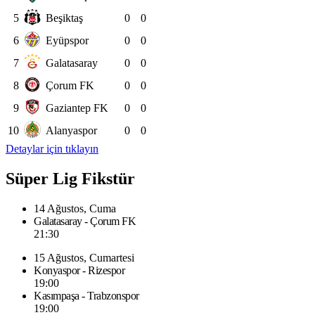
5
Beşiktaş
0
0
6
Eyüpspor
0
0
7
Galatasaray
0
0
8
Çorum FK
0
0
9
Gaziantep FK
0
0
10
Alanyaspor
0
0
Detaylar için tıklayın
Süper Lig Fikstür
14 Ağustos, Cuma
Galatasaray - Çorum FK
21:30
15 Ağustos, Cumartesi
Konyaspor - Rizespor
19:00
Kasımpaşa - Trabzonspor
19:00