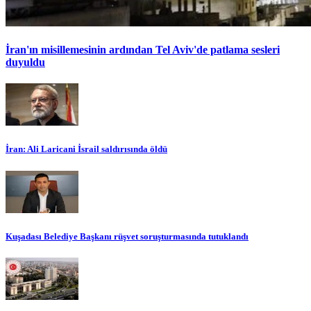
İran'ın misillemesinin ardından Tel Aviv'de patlama sesleri
duyuldu
İran: Ali Laricani İsrail saldırısında öldü
Kuşadası Belediye Başkanı rüşvet soruşturmasında tutuklandı