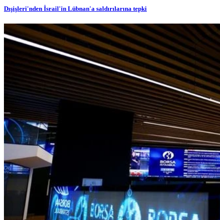
Dışişleri'nden İsrail'in Lübnan'a saldırılarına tepki