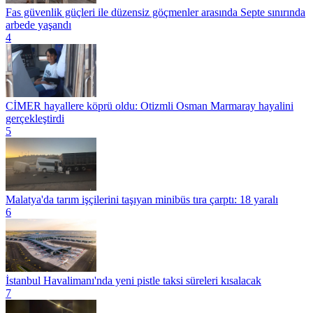
Fas güvenlik güçleri ile düzensiz göçmenler arasında Septe sınırında
arbede yaşandı
4
CİMER hayallere köprü oldu: Otizmli Osman Marmaray hayalini
gerçekleştirdi
5
Malatya'da tarım işçilerini taşıyan minibüs tıra çarptı: 18 yaralı
6
İstanbul Havalimanı'nda yeni pistle taksi süreleri kısalacak
7