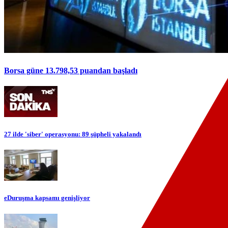
Borsa güne 13.798,53 puandan başladı
27 ilde 'siber' operasyonu: 89 şüpheli yakalandı
eDuruşma kapsamı genişliyor