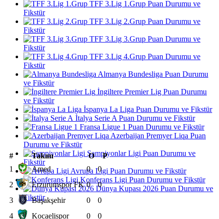
TFF 3.Lig 1.Grup Puan Durumu ve
Fikstür
TFF 3.Lig 2.Grup Puan Durumu ve
Fikstür
TFF 3.Lig 3.Grup Puan Durumu ve
Fikstür
TFF 3.Lig 4.Grup Puan Durumu ve
Fikstür
Almanya Bundesliga Puan Durumu
ve Fikstür
İngiltere Premier Lig Puan Durumu
ve Fikstür
İspanya La Liga Puan Durumu ve Fikstür
İtalya Serie A Puan Durumu ve Fikstür
Fransa Ligue 1 Puan Durumu ve Fikstür
Azerbaijan Premyer Liqa Puan
Durumu ve Fikstür
Şampiyonlar Ligi Puan Durumu ve
#
Takım
O
P
Fikstür
1
Amed
0
0
Avrupa Ligi Puan Durumu ve Fikstür
Konferans Ligi Puan Durumu ve Fikstür
2
Erzurumspor FK
0
0
Dünya Kupası 2026 Puan Durumu ve
Fikstür
3
Başakşehir
0
0
4
Kocaelispor
0
0