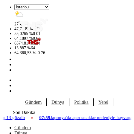
°
27
C
47,7069
%
0.17
55,0265
%
0.01
64,1897
%
0.02
6574.81
%
1.44
13.887
%
64
64.360,53
%
-0.76
Gündem
Dünya
Politika
Yerel
Yaşam
Son Dakika
07:59
Japonya'da aşırı sıcaklar nedeniyle hayvanat bahçesinde üç asl
Gündem
Dünya