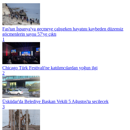
Fas'tan İspanya'ya geçmeye çalışırken hayatını kaybeden düzensiz
göçmenlerin sayısı 57'ye çıktı
1
Chicago Türk Festivali'ne katılımcılardan yoğun ilgi
2
Üsküdar'da Belediye Başkan Vekili 5 Ağustos'ta seçilecek
3