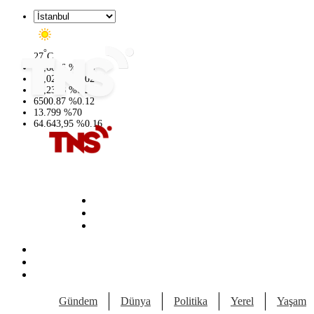
°
27
C
47,6006
%
0.06
55,0250
%
0.02
64,2398
%
0.2
6500.87
%
0.12
13.799
%
70
64.643,95
%
0.16
Gündem
Dünya
Politika
Yerel
Yaşam