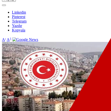
Linkedin
Pinterest
Telegram
Yazdır
Kopyala
-
+
A
A