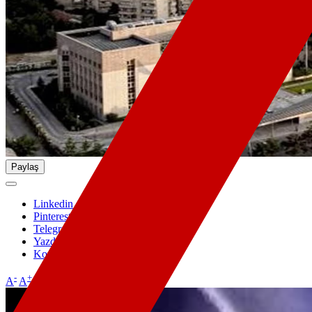
Paylaş
Linkedin
Pinterest
Telegram
Yazdır
Kopyala
-
+
A
A