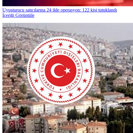
Uyuşturucu satıcılarına 24 ilde operasyon: 122 kişi tutuklandı
İçeriği Görüntüle