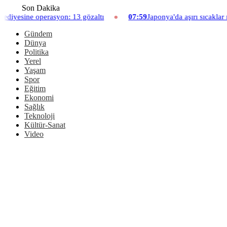
Son Dakika
3 gözaltı
07:59
Japonya'da aşırı sıcaklar nedeniyle hayvanat ba
Gündem
Dünya
Politika
Yerel
Yaşam
Spor
Eğitim
Ekonomi
Sağlık
Teknoloji
Kültür-Sanat
Video