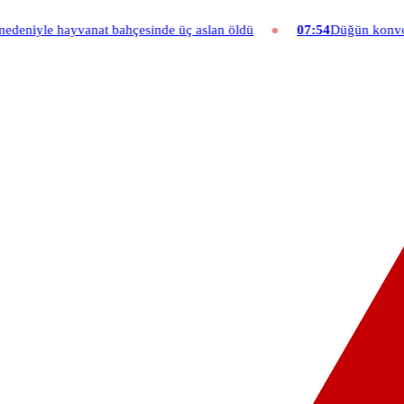
hçesinde üç aslan öldü
07:54
Düğün konvoyuna ağır fatura: 540 bin