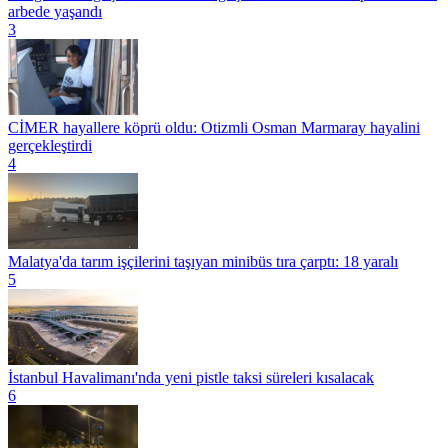
arbede yaşandı
3
CİMER hayallere köprü oldu: Otizmli Osman Marmaray hayalini
gerçekleştirdi
4
Malatya'da tarım işçilerini taşıyan minibüs tıra çarptı: 18 yaralı
5
İstanbul Havalimanı'nda yeni pistle taksi süreleri kısalacak
6