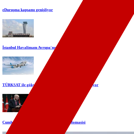
eDuruşma kapsamı genişliyor
İstanbul Havalimanı Avrupa'nın en yoğun havalimanı oldu
TÜRKSAT ile gökyüzünde yerli internet dönemi başlıyor
Cumhurbaşkanı Erdoğan'dan telefon diplomasisi