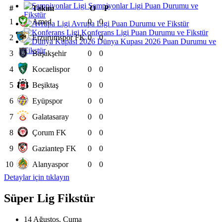
Şampiyonlar Ligi Puan Durumu ve
#
Takım
O
P
Fikstür
1
Amed
0
0
Avrupa Ligi Puan Durumu ve Fikstür
Konferans Ligi Puan Durumu ve Fikstür
2
Erzurumspor FK
0
0
Dünya Kupası 2026 Puan Durumu ve
Fikstür
3
Başakşehir
0
0
4
Kocaelispor
0
0
5
Beşiktaş
0
0
6
Eyüpspor
0
0
7
Galatasaray
0
0
8
Çorum FK
0
0
9
Gaziantep FK
0
0
10
Alanyaspor
0
0
Detaylar için tıklayın
Süper Lig Fikstür
14 Ağustos, Cuma