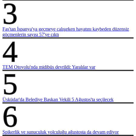
3
Fas'tan İspanya'ya geçmeye çalışırken hayatını kaybeden düzensiz
göçmenlerin sayısı 57'ye çıktı
4
TEM Otoyolu'nda midibüs devrildi: Yaralılar var
5
Üsküdar'da Belediye Başkan Vekili 5 Ağustos'ta seçilecek
6
Spikerlik ve sunuculuk yolculuğu ağustosta da devam ediyor