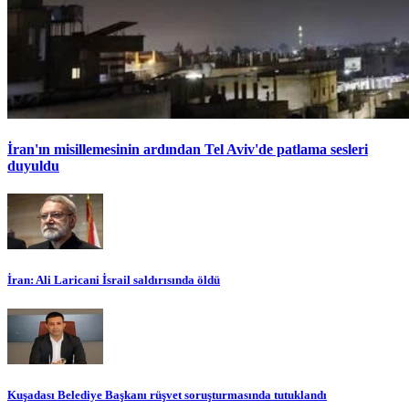
İran'ın misillemesinin ardından Tel Aviv'de patlama sesleri
duyuldu
İran: Ali Laricani İsrail saldırısında öldü
Kuşadası Belediye Başkanı rüşvet soruşturmasında tutuklandı