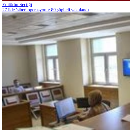
Editörün Seçtiği
27 ilde 'siber' operasyonu: 89 şüpheli yakalandı