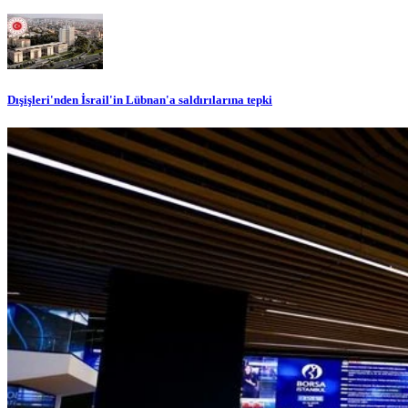
Dışişleri'nden İsrail'in Lübnan'a saldırılarına tepki