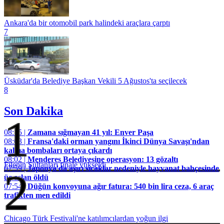
Ankara'da bir otomobil park halindeki araçlara çarptı
7
Üsküdar'da Belediye Başkan Vekili 5 Ağustos'ta seçilecek
8
Son Dakika
1
08:15 |
Zamana sığmayan 41 yıl: Enver Paşa
08:03 |
Fransa'daki orman yangını İkinci Dünya Savaşı'ndan
kalma bombaları ortaya çıkardı
08:02 |
Menderes Belediyesine operasyon: 13 gözaltı
Filenin Sultanları finale yükseldi
07:59 |
Japonya'da aşırı sıcaklar nedeniyle hayvanat bahçesinde
2
üç aslan öldü
07:54 |
Düğün konvoyuna ağır fatura: 540 bin lira ceza, 6 araç
trafikten men edildi
Chicago Türk Festivali'ne katılımcılardan yoğun ilgi