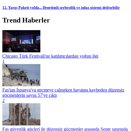
12. Yargı Paketi yolda... Denetimli serbestlik ve infaz sistemi değişebilir
Trend Haberler
Chicago Türk Festivali'ne katılımcılardan yoğun ilgi
1
Fas'tan İspanya'ya geçmeye çalışırken hayatını kaybeden düzensiz
göçmenlerin sayısı 57'ye çıktı
2
Fas güvenlik güçleri ile düzensiz göçmenler arasında Septe sınırında