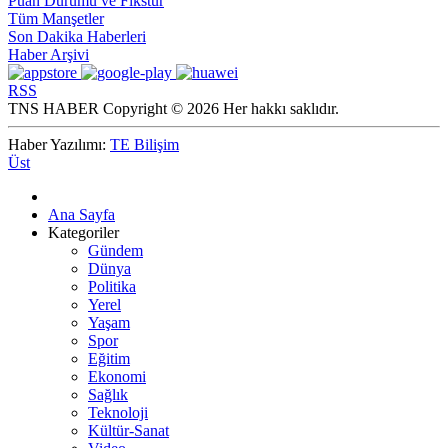
Puan Durumu ve Fikstür
Tüm Manşetler
Son Dakika Haberleri
Haber Arşivi
RSS
TNS HABER Copyright © 2026 Her hakkı saklıdır.
Haber Yazılımı:
TE Bilişim
Üst
Ana Sayfa
Kategoriler
Gündem
Dünya
Politika
Yerel
Yaşam
Spor
Eğitim
Ekonomi
Sağlık
Teknoloji
Kültür-Sanat