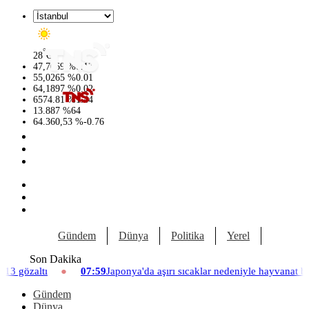
°
28
C
47,7069
%
0.17
55,0265
%
0.01
64,1897
%
0.02
6574.81
%
1.44
13.887
%
64
64.360,53
%
-0.76
Gündem
Dünya
Politika
Yerel
Yaşam
Son Dakika
07:59
Japonya'da aşırı sıcaklar nedeniyle hayvanat bahçesinde üç asla
Gündem
Dünya