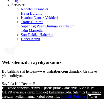
İletişim
Servisler
Nöbetçi Eczaneler
Hava Durumu
İstanbul Namaz Vakitleri
Trafik Durumu
Süper Lig Puan Durumu ve Fikstür
Tüm Manşetler
Son Dakika Haberleri
Haber Arşivi
Web sitemizden ayrılıyorsunuz
Bu bağlantı sizi
https://www.tnshaber.com
dışındaki bir siteye
yönlendiriyor.
Sayfada Kal
Devam Et
Bu sitede deneyimlerinizi kişiselleştirmek amacıyla KVKK ve
GDPR uyarınca çerez (cookie) kullanmaktadır. Sitemizi kullanarak,
çerezleri kullanmamızı kabul edersiniz.
Gizlilik Politikası
Tamam