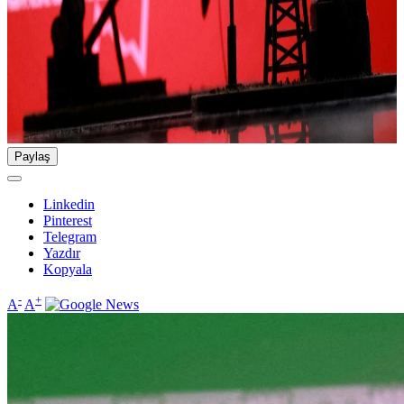
Paylaş
Linkedin
Pinterest
Telegram
Yazdır
Kopyala
-
+
A
A