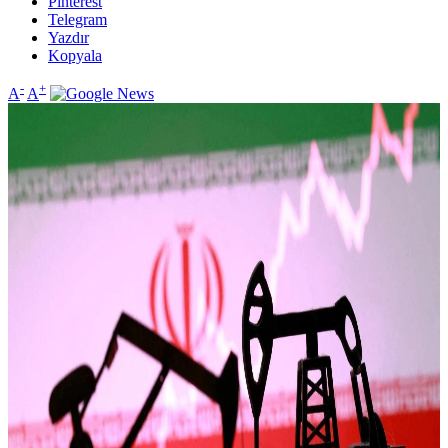
Pinterest
Telegram
Yazdır
Kopyala
-
+
A
A