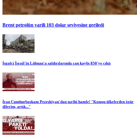
Brent petrolün varili 103 dolar seviyesine geriledi
İşgalci İsrail'in Lübnan'a saldırılarında can kaybı 850'ye çıktı
İran Cumhurbaşkanı Pezeşkiyan'dan tarihi hamle! "Komşu ülkelerden özür
dilerim, artık..."