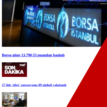
Borsa güne 13.798,53 puandan başladı
27 ilde 'siber' operasyonu: 89 şüpheli yakalandı