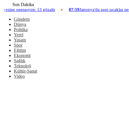
Son Dakika
13 gözaltı
07:59
Japonya'da aşırı sıcaklar nedeniyle hayvanat b
Gündem
Dünya
Politika
Yerel
Yaşam
Spor
Eğitim
Ekonomi
Sağlık
Teknoloji
Kültür-Sanat
Video