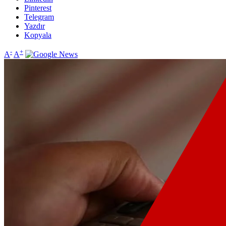
Pinterest
Telegram
Yazdır
Kopyala
-
+
A
A