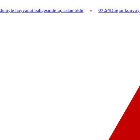
ahçesinde üç aslan öldü
07:54
Düğün konvoyuna ağır fatura: 540 bi