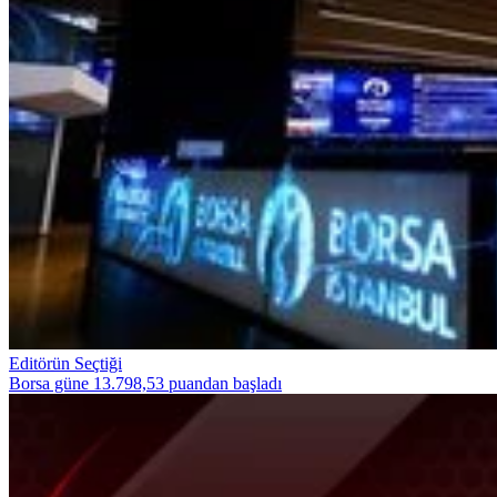
Editörün Seçtiği
Borsa güne 13.798,53 puandan başladı