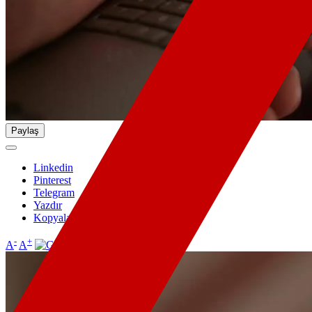
Paylaş
Linkedin
Pinterest
Telegram
Yazdır
Kopyala
-
+
A
A