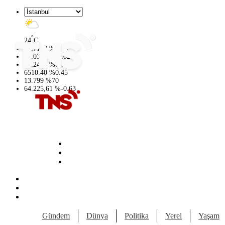
°
24
C
47,7143
%
0.16
55,0317
%
-0.02
64,2463
%
0.07
6510.40
%
0.45
13.799
%
70
64.225,61
%
-0.63
Gündem
Dünya
Politika
Yerel
Yaşam