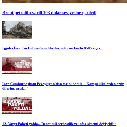
Brent petrolün varili 103 dolar seviyesine geriledi
İşgalci İsrail'in Lübnan'a saldırılarında can kaybı 850'ye çıktı
İran Cumhurbaşkanı Pezeşkiyan'dan tarihi hamle! "Komşu ülkelerden özür
dilerim, artık..."
12. Yargı Paketi yolda... Denetimli serbestlik ve infaz sistemi değişebilir