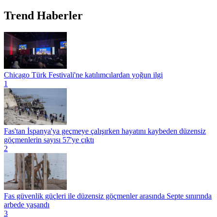
Trend Haberler
Chicago Türk Festivali'ne katılımcılardan yoğun ilgi
1
Fas'tan İspanya'ya geçmeye çalışırken hayatını kaybeden düzensiz
göçmenlerin sayısı 57'ye çıktı
2
Fas güvenlik güçleri ile düzensiz göçmenler arasında Septe sınırında
arbede yaşandı
3