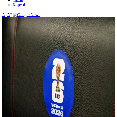
Yazdır
Kopyala
-
+
A
A