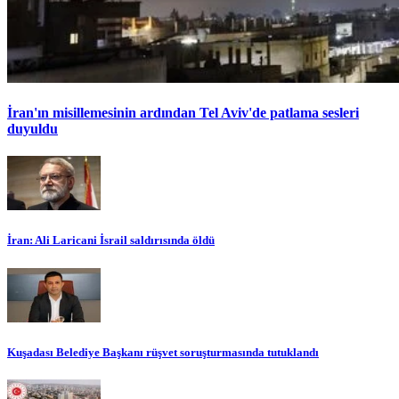
İran'ın misillemesinin ardından Tel Aviv'de patlama sesleri
duyuldu
İran: Ali Laricani İsrail saldırısında öldü
Kuşadası Belediye Başkanı rüşvet soruşturmasında tutuklandı