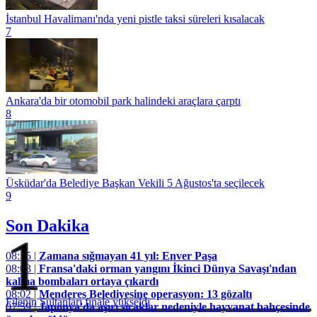
İstanbul Havalimanı'nda yeni pistle taksi süreleri kısalacak
7
Ankara'da bir otomobil park halindeki araçlara çarptı
8
Üsküdar'da Belediye Başkan Vekili 5 Ağustos'ta seçilecek
9
Son Dakika
1
08:15 |
Zamana sığmayan 41 yıl: Enver Paşa
08:03 |
Fransa'daki orman yangını İkinci Dünya Savaşı'ndan
kalma bombaları ortaya çıkardı
08:02 |
Menderes Belediyesine operasyon: 13 gözaltı
Filenin Sultanları finale yükseldi
07:59 |
Japonya'da aşırı sıcaklar nedeniyle hayvanat bahçesinde