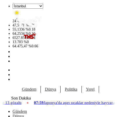
°
24
C
47,5971
%
0.05
55,1336
%
0.18
64,2534
%
0.22
6527.85
%
0.54
13.703
%
0
64.475,47
%
0.66
Gündem
Dünya
Politika
Yerel
Yaşam
Son Dakika
07:59
Japonya'da aşırı sıcaklar nedeniyle hayvanat bahçesinde üç aslan
Gündem
Dünya