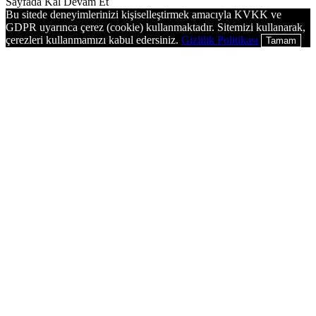
Sayfada Kal
Devam Et
Bu sitede deneyimlerinizi kişiselleştirmek amacıyla KVKK ve
GDPR uyarınca çerez (cookie) kullanmaktadır. Sitemizi kullanarak,
çerezleri kullanmamızı kabul edersiniz.
Gizlilik Politikası
Tamam