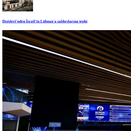
Dışişleri'nden İsrail'in Lübnan'a saldırılarına tepki