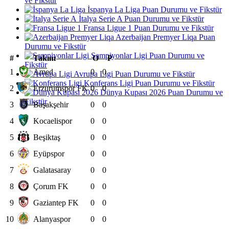
ve Fikstür
İspanya La Liga Puan Durumu ve Fikstür
İtalya Serie A Puan Durumu ve Fikstür
Fransa Ligue 1 Puan Durumu ve Fikstür
Azerbaijan Premyer Liqa Puan
Durumu ve Fikstür
Şampiyonlar Ligi Puan Durumu ve
#
Takım
O
P
Fikstür
1
Amed
0
0
Avrupa Ligi Puan Durumu ve Fikstür
Konferans Ligi Puan Durumu ve Fikstür
2
Erzurumspor FK
0
0
Dünya Kupası 2026 Puan Durumu ve
Fikstür
3
Başakşehir
0
0
4
Kocaelispor
0
0
5
Beşiktaş
0
0
6
Eyüpspor
0
0
7
Galatasaray
0
0
8
Çorum FK
0
0
9
Gaziantep FK
0
0
10
Alanyaspor
0
0