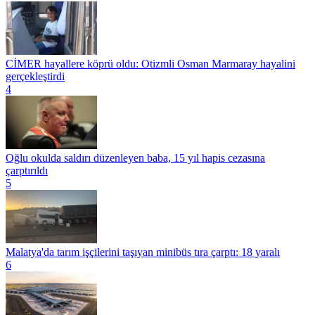
CİMER hayallere köprü oldu: Otizmli Osman Marmaray hayalini
gerçekleştirdi
4
Oğlu okulda saldırı düzenleyen baba, 15 yıl hapis cezasına
çarptırıldı
5
Malatya'da tarım işçilerini taşıyan minibüs tıra çarptı: 18 yaralı
6