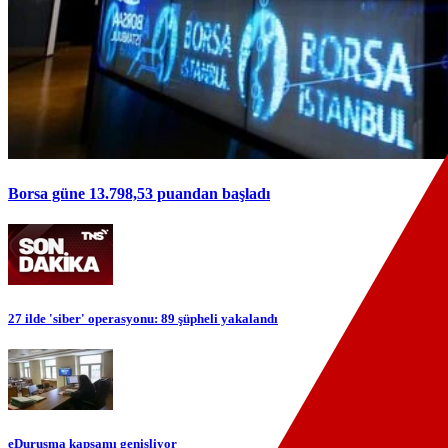
Borsa güne 13.798,53 puandan başladı
27 ilde 'siber' operasyonu: 89 şüpheli yakalandı
eDuruşma kapsamı genişliyor