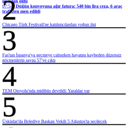
2
üç aslan öldü
07:54 |
Düğün konvoyuna ağır fatura: 540 bin lira ceza, 6 araç
trafikten men edildi
Chicago Türk Festivali'ne katılımcılardan yoğun ilgi
3
Fas'tan İspanya'ya geçmeye çalışırken hayatını kaybeden düzensiz
göçmenlerin sayısı 57'ye çıktı
4
TEM Otoyolu'nda midibüs devrildi: Yaralılar var
5
Üsküdar'da Belediye Başkan Vekili 5 Ağustos'ta seçilecek