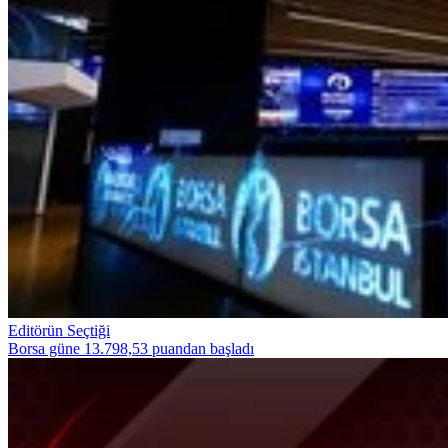
Editörün Seçtiği
Borsa güne 13.798,53 puandan başladı