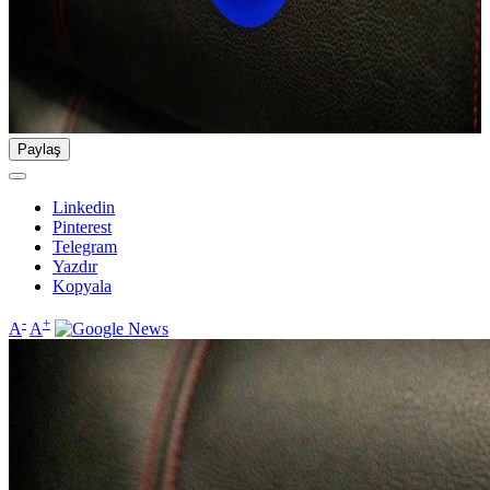
Paylaş
Linkedin
Pinterest
Telegram
Yazdır
Kopyala
-
+
A
A