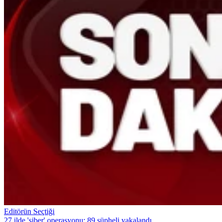
Editörün Seçtiği
27 ilde 'siber' operasyonu: 89 şüpheli yakalandı