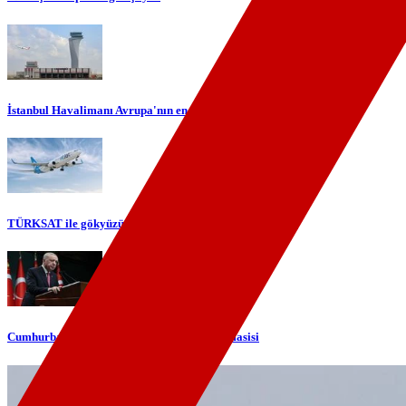
İstanbul Havalimanı Avrupa'nın en yoğun havalimanı oldu
TÜRKSAT ile gökyüzünde yerli internet dönemi başlıyor
Cumhurbaşkanı Erdoğan'dan telefon diplomasisi