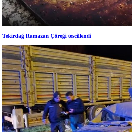
Tekirdağ Ramazan Çöreği tescillendi