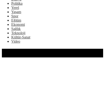
Politika
Yerel
Yaşam
Spor
Eğitim
Ekonomi
Sağlık
Teknoloji
Kültür-Sanat
Video
YEREL