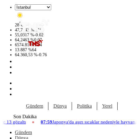
°
28
C
47,7143
%
0.16
55,0317
%
-0.02
64,2463
%
0.07
6574.81
%
1.44
13.887
%
64
64.360,53
%
-0.76
Gündem
Dünya
Politika
Yerel
Yaşam
Son Dakika
'da aşırı sıcaklar nedeniyle hayvanat bahçesinde üç aslan öldü
0
Gündem
Dünya