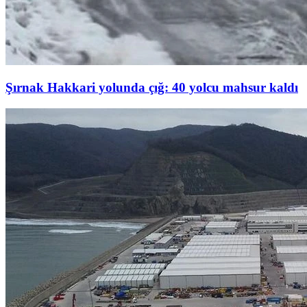
Şırnak Hakkari yolunda çığ: 40 yolcu mahsur kaldı