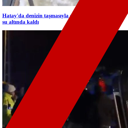
Hatay'da denizin taşmasıyla sahil yolu ve işletmeler
su altında kaldı