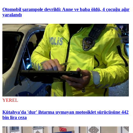
Otomobil şarampole devrildi: Anne ve baba öldü, 4 çocuğu ağır
yaralandı
YEREL
Kütahya'da 'dur' ihtarına uymayan motosiklet sürücüsüne 442
bin lira ceza