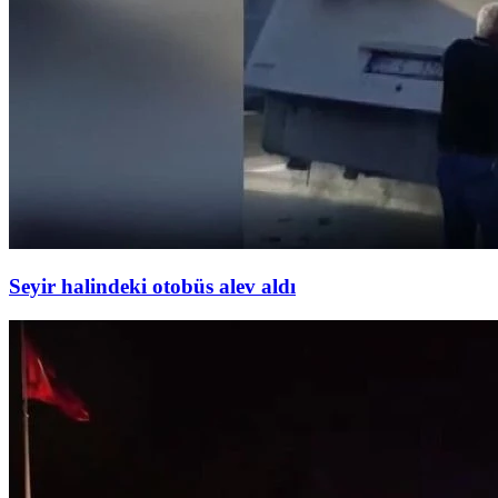
Seyir halindeki otobüs alev aldı