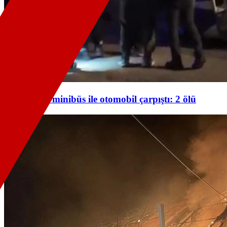
Ankara'da minibüs ile otomobil çarpıştı: 2 ölü