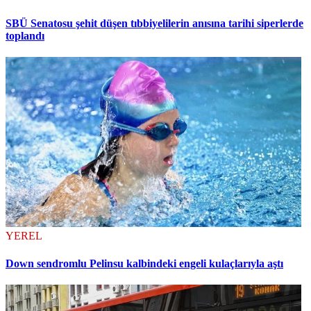
SBÜ Senatosu şehit düşen tıbbiyelilerin anısına tarihi siperlerde
toplandı
YEREL
Down sendromlu Pelinsu kalbindeki engeli kulaçlarıyla aştı