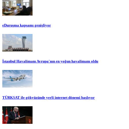
eDuruşma kapsamı genişliyor
İstanbul Havalimanı Avrupa'nın en yoğun havalimanı oldu
TÜRKSAT ile gökyüzünde yerli internet dönemi başlıyor