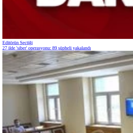
Editörün Seçtiği
27 ilde 'siber' operasyonu: 89 şüpheli yakalandı