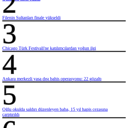
2
Filenin Sultanları finale yükseldi
3
Chicago Türk Festivali'ne katılımcılardan yoğun ilgi
4
Ankara merkezli yasa dışı bahis operasyonu: 22 gözaltı
5
Oğlu okulda saldırı düzenleyen baba, 15 yıl hapis cezasına
çarptırıldı