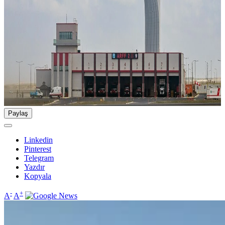
Paylaş
Linkedin
Pinterest
Telegram
Yazdır
Kopyala
-
+
A
A