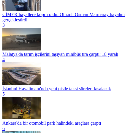
CİMER hayallere köprü oldu: Otizmli Osman Marmaray hayalini
gerçekleştirdi
3
Malatya'da tarım işçilerini taşıyan minibüs tıra çarptı: 18 yaralı
4
İstanbul Havalimanı'nda yeni pistle taksi süreleri kısalacak
5
Ankara'da bir otomobil park halindeki araçlara çarptı
6