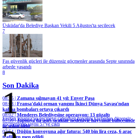
Üsküdar'da Belediye Başkan Vekili 5 Ağustos'ta seçilecek
7
Fas güvenlik güçleri ile düzensiz göçmenler arasında Septe sınırında
arbede yaşandı
8
Son Dakika
1
08:15 |
Zamana sığmayan 41 yıl: Enver Paşa
08:03 |
Fransa'daki orman yangını İkinci Dünya Savaşı'ndan
kalma bombaları ortaya çıkardı
08:02 |
Menderes Belediyesine operasyon: 13 gözaltı
Fas'tan İspanya'ya geçmeye çalışırken hayatını kaybeden düzensiz
07:59 |
Japonya'da aşırı sıcaklar nedeniyle hayvanat bahçesinde
göçmenlerin sayısı 57'ye çıktı
üç aslan öldü
07:54 |
Düğün konvoyuna ağır fatura: 540 bin lira ceza, 6 araç
trafikten men edildi