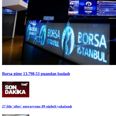
Borsa güne 13.798,53 puandan başladı
27 ilde 'siber' operasyonu: 89 şüpheli yakalandı