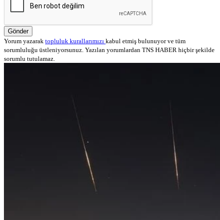
Gönder
Yorum yazarak
topluluk kurallarımızı
kabul etmiş bulunuyor ve tüm
sorumluluğu üstleniyorsunuz. Yazılan yorumlardan TNS HABER hiçbir şekilde
sorumlu tutulamaz.