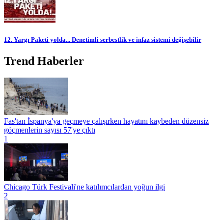
12. Yargı Paketi yolda... Denetimli serbestlik ve infaz sistemi değişebilir
Trend Haberler
Fas'tan İspanya'ya geçmeye çalışırken hayatını kaybeden düzensiz
göçmenlerin sayısı 57'ye çıktı
1
Chicago Türk Festivali'ne katılımcılardan yoğun ilgi
2