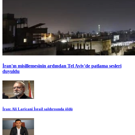
İran'ın misillemesinin ardından Tel Aviv'de patlama sesleri
duyuldu
İran: Ali Laricani İsrail saldırısında öldü