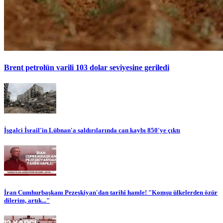
Brent petrolün varili 103 dolar seviyesine geriledi
İşgalci İsrail'in Lübnan'a saldırılarında can kaybı 850'ye çıktı
İran Cumhurbaşkanı Pezeşkiyan'dan tarihi hamle! "Komşu ülkelerden özür
dilerim, artık..."