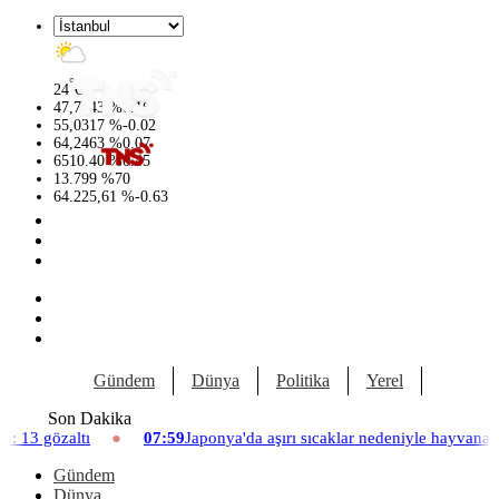
°
24
C
47,7143
%
0.16
55,0317
%
-0.02
64,2463
%
0.07
6510.40
%
0.45
13.799
%
70
64.225,61
%
-0.63
Gündem
Dünya
Politika
Yerel
Yaşam
Son Dakika
9
Japonya'da aşırı sıcaklar nedeniyle hayvanat bahçesinde üç aslan öldü
Gündem
Dünya