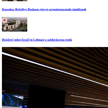
Kuşadası Belediye Başkanı rüşvet soruşturmasında tutuklandı
Dışişleri'nden İsrail'in Lübnan'a saldırılarına tepki