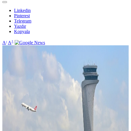
Linkedin
Pinterest
Telegram
Yazdır
Kopyala
-
+
A
A