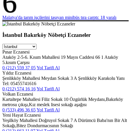
6
Malatya'da tarım işçilerini taşıyan minibüs tıra çarptı: 18 yaralı
İstanbul Bakırköy Nöbetçi Eczaneler
Pınar Eczanesi
Ataköy 2-5-6. Kısım Mahallesi 19 Mayıs Caddesi 66 1 Ataköy
5.kısım Çarşısı
0 (212) 559 37 05
Yol Tarifi Al
Yıldız Eczanesi
Şenlikköy Mahallesi Meydan Sokak 3 A Şenlikköy Karakolu Yanı
Tel: 05455741616
0 (212) 574 16 16
Yol Tarifi Al
Volkan Eczanesi
Kartaltepe Mahallesi Filiz Sokak 10 Özgürlük Meydanı,Bakırköy
metrosu çıkışı,Kız meslek lisesi sokağı aşağısı
0 (533) 496 36 65
Yol Tarifi Al
Yeni Hayat Eczanesi
Yeşilköy Mahallesi Doğruyol Sokak 7 A Dürümcü Baba'nın Bir Alt
Sokağı,Bitez Dondurmacısının Sokağı
0 (212) 663 11 97
Yol Tarifi Al