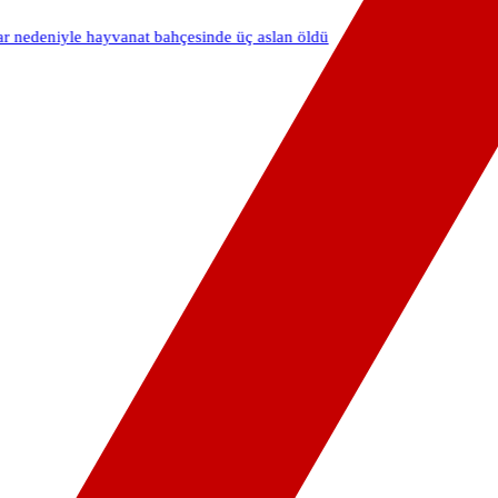
eniyle hayvanat bahçesinde üç aslan öldü
07:54
Düğün konvoyuna ağ