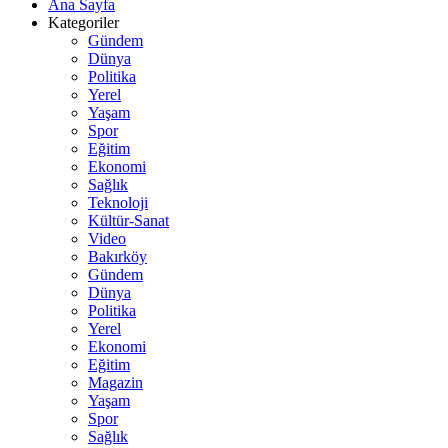
Ana Sayfa
Kategoriler
Gündem
Dünya
Politika
Yerel
Yaşam
Spor
Eğitim
Ekonomi
Sağlık
Teknoloji
Kültür-Sanat
Video
Bakırköy
Gündem
Dünya
Politika
Yerel
Ekonomi
Eğitim
Magazin
Yaşam
Spor
Sağlık