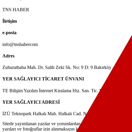
TNS HABER
İletişim
e-posta
info@tnshabercom
Adres
Zuhuratbaba Mah. Dr. Salih Zeki Sk. No: 9 D: 9 Bakırköy - İSTA
YER SAĞLAYICI TİCARET ÜNVANI
TE Bilişim Yazılım İnternet Kiralama Hiz. San. Tic. Ltd. Şti.
YER SAĞLAYICI ADRESİ
İZÜ Teknopark Halkalı Mah. Halkalı Cad. No: 281/23 İç Kapı No: 19 
Sitede yayımlanan yazılar ve yorumlardan yazarları sorumludur. Yayı
yazıları ve fotoğraflar izin alınmaksızın kaynak gösterilse dahi, her