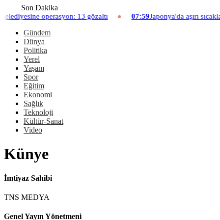
Son Dakika
esine operasyon: 13 gözaltı
07:59
Japonya'da aşırı sıcaklar ned
Gündem
Dünya
Politika
Yerel
Yaşam
Spor
Eğitim
Ekonomi
Sağlık
Teknoloji
Kültür-Sanat
Video
Künye
İmtiyaz Sahibi
TNS MEDYA
Genel Yayın Yönetmeni