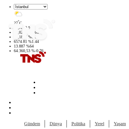
°
27
C
47,7069
%
0.17
55,0265
%
0.01
64,1897
%
0.02
6574.81
%
1.44
13.887
%
64
64.360,53
%
-0.76
Gündem
Dünya
Politika
Yerel
Yaşam