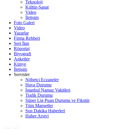
Teknoloji
Kültür-Sanat
Video
İletişim
Foto Galeri
Video
Yazarlar
Firma Rehberi
Seri İlan
Röportaj
Biyografi
Anketler
Künye
İletişim
Servisler
Nöbetçi Eczaneler
Hava Durumu
İstanbul Namaz Vakitleri
Trafik Durumu
Süper Lig Puan Durumu ve Fikstür
Tüm Manşetler
Son Dakika Haberleri
Haber Arşivi