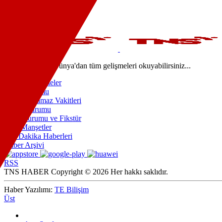
Teknoloji
Kültür-Sanat
Video
Türkiye'den ve Dünya'dan tüm gelişmeleri okuyabilirsiniz...
Nöbetçi Eczaneler
Hava Durumu
İstanbul Namaz Vakitleri
Trafik Durumu
Puan Durumu ve Fikstür
Tüm Manşetler
Son Dakika Haberleri
Haber Arşivi
RSS
TNS HABER Copyright © 2026 Her hakkı saklıdır.
Haber Yazılımı:
TE Bilişim
Üst