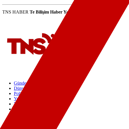
TNS HABER
Te Bilişim Haber Yazılım
ı'nı kullanmaktadır.
Gündem
Dünya
Politika
Yerel
Yaşam
Spor
Eğitim
Ekonomi
Sağlık