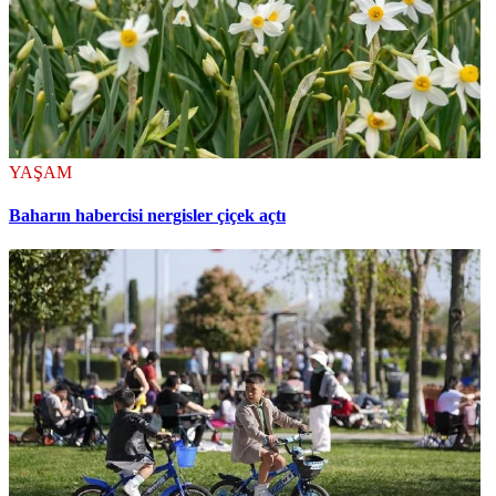
YAŞAM
Baharın habercisi nergisler çiçek açtı