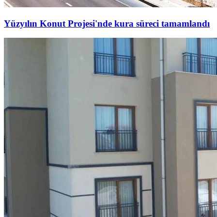
Yüzyılın Konut Projesi'nde kura süreci tamamlandı