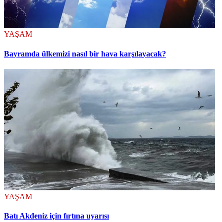
YAŞAM
Bayramda ülkemizi nasıl bir hava karşılayacak?
YAŞAM
Batı Akdeniz için fırtına uyarısı