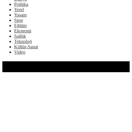
Politika
Yerel
Yaşam
Spor
Eğitim
Ekonomi
Sağlık
Teknoloji
Kültür-Sanat
Video
YAŞAM