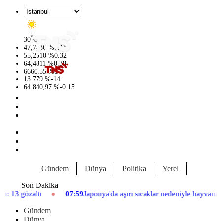
°
30
C
47,7436
%
0.18
55,2510
%
0.32
64,4811
%
0.38
6660.55
%
0
13.779
%
-14
64.840,97
%
-0.15
Gündem
Dünya
Politika
Yerel
Yaşam
Son Dakika
da aşırı sıcaklar nedeniyle hayvanat bahçesinde üç aslan öldü
07
Gündem
Dünya