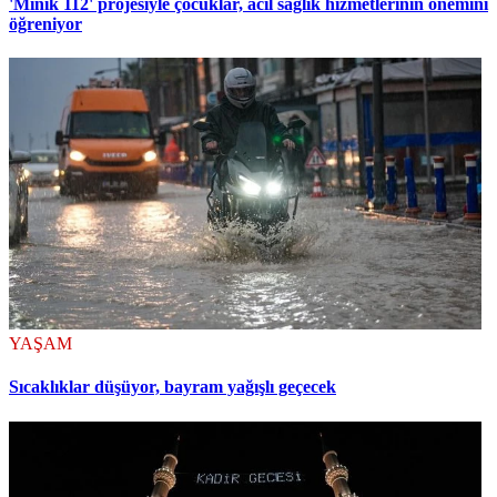
'Minik 112' projesiyle çocuklar, acil sağlık hizmetlerinin önemini
öğreniyor
YAŞAM
Sıcaklıklar düşüyor, bayram yağışlı geçecek