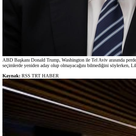
ABD Başkanı Donald Trump, Washington ile Tel Aviv arasında perde a
seçimlerde yeniden aday olup olmayacağını bilmediğini söylerken, Liku
Kaynak:
RSS TRT HABER