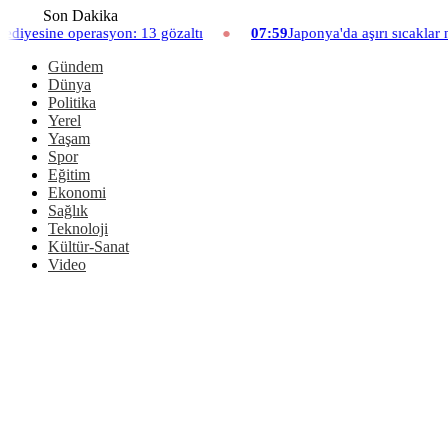
Son Dakika
 13 gözaltı
07:59
Japonya'da aşırı sıcaklar nedeniyle hayvanat b
Gündem
Dünya
Politika
Yerel
Yaşam
Spor
Eğitim
Ekonomi
Sağlık
Teknoloji
Kültür-Sanat
Video