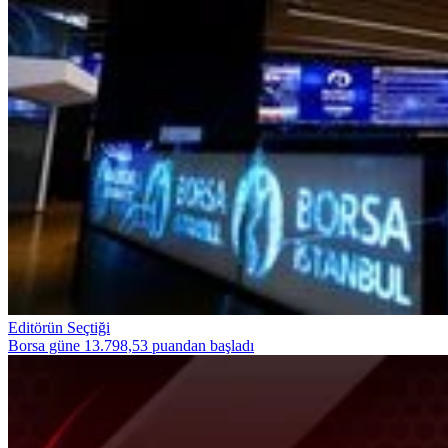
Editörün Seçtiği
Borsa güne 13.798,53 puandan başladı