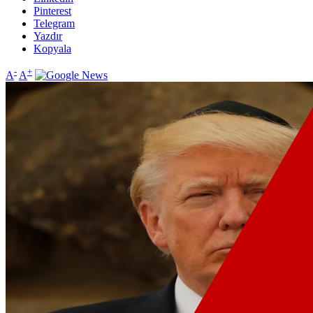
Pinterest
Telegram
Yazdır
Kopyala
-
+
A
A