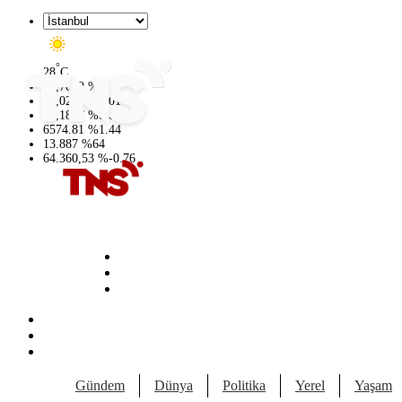
°
28
C
47,7069
%
0.17
55,0265
%
0.01
64,1897
%
0.02
6574.81
%
1.44
13.887
%
64
64.360,53
%
-0.76
Gündem
Dünya
Politika
Yerel
Yaşam