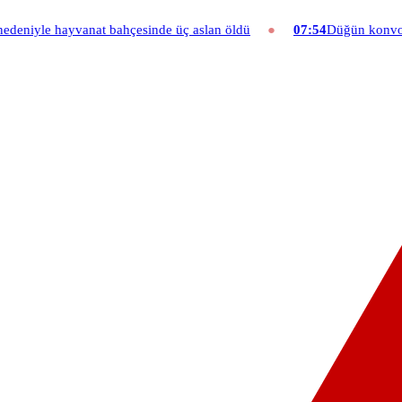
ahçesinde üç aslan öldü
07:54
Düğün konvoyuna ağır fatura: 540 b