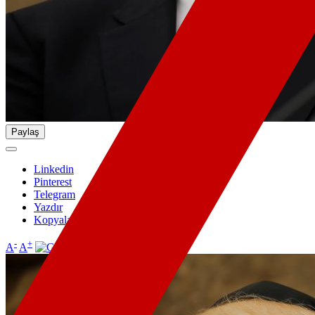
Paylaş
Linkedin
Pinterest
Telegram
Yazdır
Kopyala
-
+
A
A