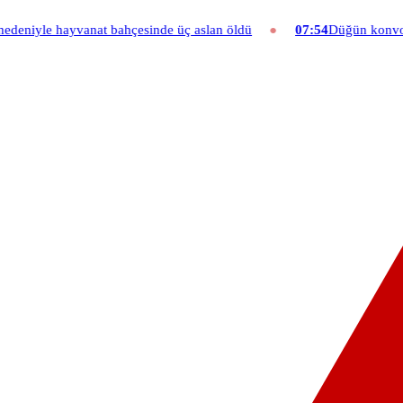
nat bahçesinde üç aslan öldü
07:54
Düğün konvoyuna ağır fatura: 5