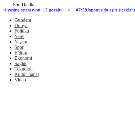
Son Dakika
yon: 13 gözaltı
07:59
Japonya'da aşırı sıcaklar nedeniyle hayva
Gündem
Dünya
Politika
Yerel
Yaşam
Spor
Eğitim
Ekonomi
Sağlık
Teknoloji
Kültür-Sanat
Video