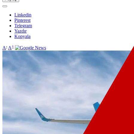
Linkedin
Pinterest
Telegram
Yazdır
Kopyala
-
+
A
A