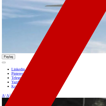
Paylaş
Linkedin
Pinterest
Telegram
Yazdır
Kopyala
-
+
A
A