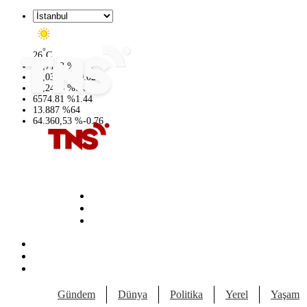
°
26
C
47,7143
%
0.16
55,0317
%
-0.02
64,2463
%
0.07
6574.81
%
1.44
13.887
%
64
64.360,53
%
-0.76
Gündem
Dünya
Politika
Yerel
Yaşam