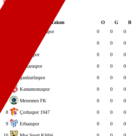
0
#
Takım
O
G
B
1
Adana Demirspor
0
0
0
2
Elazığspor
0
0
0
3
Hatayspor
0
0
0
4
Ankaraspor
0
0
0
5
Şanlıurfaspor
0
0
0
6
Kastamonuspor
0
0
0
7
Menemen FK
0
0
0
8
Çorluspor 1947
0
0
0
9
Erbaaspor
0
0
0
10
Muş Sport Klübü
0
0
0