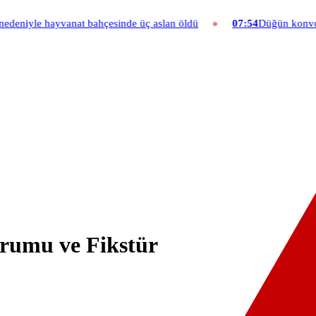
hayvanat bahçesinde üç aslan öldü
07:54
Düğün konvoyuna ağır fatu
rumu ve Fikstür