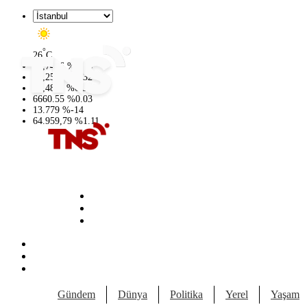
°
26
C
47,7436
%
0.18
55,2510
%
0.32
64,4811
%
0.38
6660.55
%
0.03
13.779
%
-14
64.959,79
%
1.11
Gündem
Dünya
Politika
Yerel
Yaşam