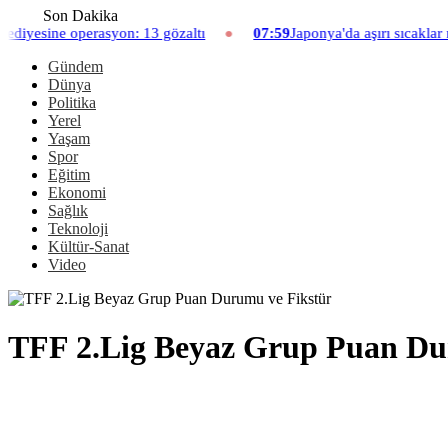
Son Dakika
perasyon: 13 gözaltı
07:59
Japonya'da aşırı sıcaklar nedeniyle 
Gündem
Dünya
Politika
Yerel
Yaşam
Spor
Eğitim
Ekonomi
Sağlık
Teknoloji
Kültür-Sanat
Video
TFF 2.Lig Beyaz Grup Puan Du