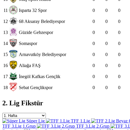
11
Isparta 32 Spor
0
0
0
12
68 Aksaray Belediyespor
0
0
0
13
Güzide Gebzespor
0
0
0
14
Somaspor
0
0
0
15
Arnavutköy Belediyespor
0
0
0
16
Aliağa FAŞ
0
0
0
17
İnegöl Kafkas Gençlik
0
0
0
18
Sebat Gençlikspor
0
0
0
2. Lig Fikstür
Süper Lig
TFF 1.Lig
TFF 3.Lig 1.Grup
TFF 3.Lig 2.Grup