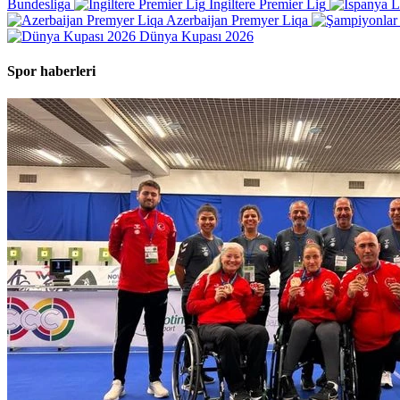
Bundesliga
İngiltere Premier Lig
Azerbaijan Premyer Liqa
Dünya Kupası 2026
Spor haberleri