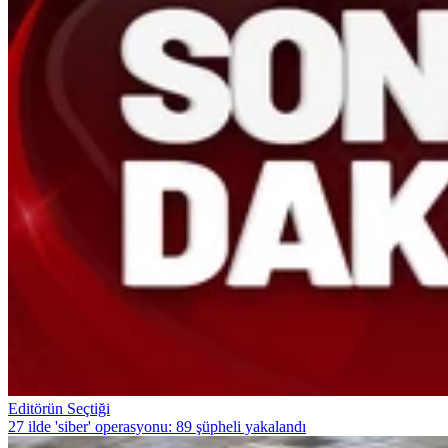
Editörün Seçtiği
27 ilde 'siber' operasyonu: 89 şüpheli yakalandı