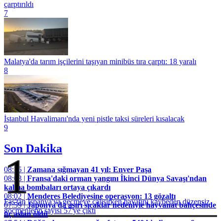
çarptırıldı
7
Malatya'da tarım işçilerini taşıyan minibüs tıra çarptı: 18 yaralı
8
İstanbul Havalimanı'nda yeni pistle taksi süreleri kısalacak
9
Son Dakika
1
08:15 |
Zamana sığmayan 41 yıl: Enver Paşa
08:03 |
Fransa'daki orman yangını İkinci Dünya Savaşı'ndan
kalma bombaları ortaya çıkardı
08:02 |
Menderes Belediyesine operasyon: 13 gözaltı
Fas'tan İspanya'ya geçmeye çalışırken hayatını kaybeden düzensiz
07:59 |
Japonya'da aşırı sıcaklar nedeniyle hayvanat bahçesinde
göçmenlerin sayısı 57'ye çıktı
üç aslan öldü