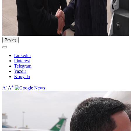
Paylaş
Linkedin
Pinterest
Telegram
Yazdır
Kopyala
-
+
A
A