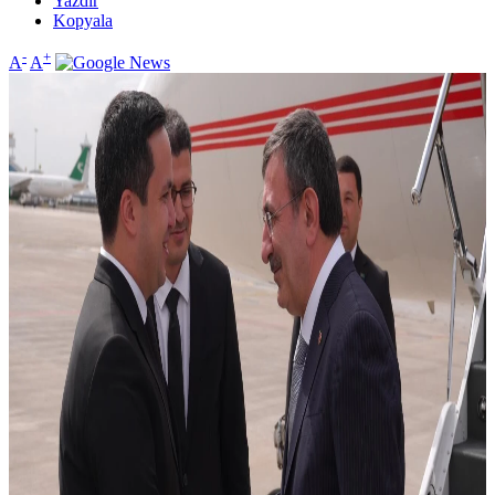
Yazdır
Kopyala
-
+
A
A