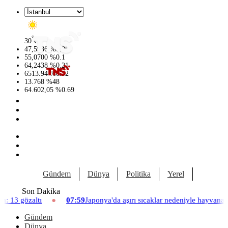
°
30
C
47,5986
%
0.06
55,0700
%
0.1
64,2438
%
0.21
6513.94
%
0.32
13.768
%
48
64.602,05
%
0.69
Gündem
Dünya
Politika
Yerel
Yaşam
Son Dakika
07:59
Japonya'da aşırı sıcaklar nedeniyle hayvanat bahçesinde üç asla
Gündem
Dünya