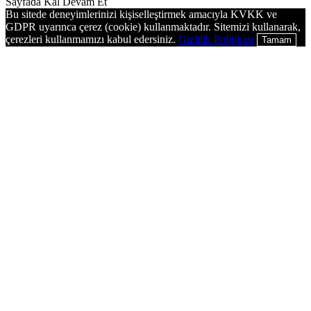
Sayfada Kal
Devam Et
Bu sitede deneyimlerinizi kişiselleştirmek amacıyla KVKK ve
GDPR uyarınca çerez (cookie) kullanmaktadır. Sitemizi kullanarak,
çerezleri kullanmamızı kabul edersiniz.
Gizlilik Politikası
Tamam