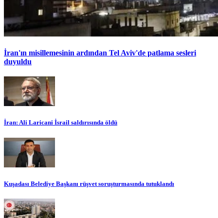
İran'ın misillemesinin ardından Tel Aviv'de patlama sesleri
duyuldu
İran: Ali Laricani İsrail saldırısında öldü
Kuşadası Belediye Başkanı rüşvet soruşturmasında tutuklandı