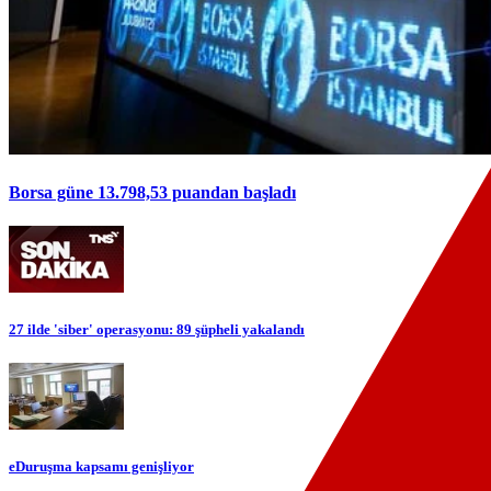
Borsa güne 13.798,53 puandan başladı
27 ilde 'siber' operasyonu: 89 şüpheli yakalandı
eDuruşma kapsamı genişliyor