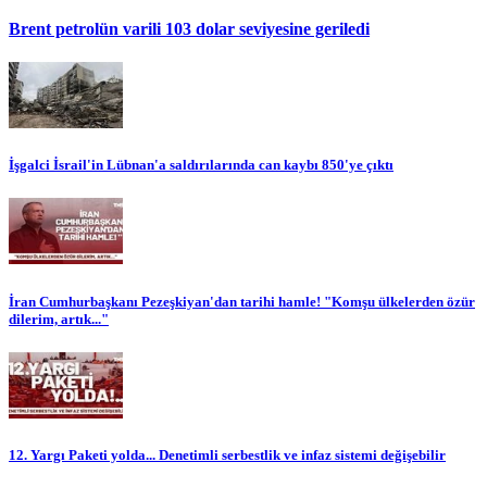
Brent petrolün varili 103 dolar seviyesine geriledi
İşgalci İsrail'in Lübnan'a saldırılarında can kaybı 850'ye çıktı
İran Cumhurbaşkanı Pezeşkiyan'dan tarihi hamle! "Komşu ülkelerden özür
dilerim, artık..."
12. Yargı Paketi yolda... Denetimli serbestlik ve infaz sistemi değişebilir