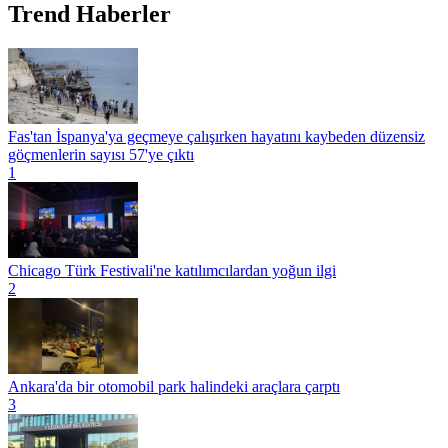
Trend Haberler
Fas'tan İspanya'ya geçmeye çalışırken hayatını kaybeden düzensiz
göçmenlerin sayısı 57'ye çıktı
1
Chicago Türk Festivali'ne katılımcılardan yoğun ilgi
2
Ankara'da bir otomobil park halindeki araçlara çarptı
3