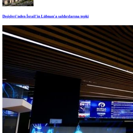
Dışişleri'nden İsrail'in Lübnan'a saldırılarına tepki