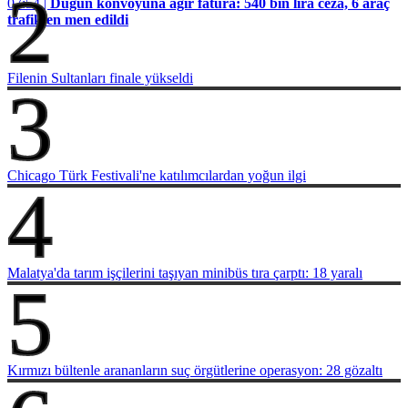
2
07:54 |
Düğün konvoyuna ağır fatura: 540 bin lira ceza, 6 araç
trafikten men edildi
Filenin Sultanları finale yükseldi
3
Chicago Türk Festivali'ne katılımcılardan yoğun ilgi
4
Malatya'da tarım işçilerini taşıyan minibüs tıra çarptı: 18 yaralı
5
Kırmızı bültenle arananların suç örgütlerine operasyon: 28 gözaltı