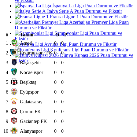
ve Fikstür
İspanya La Liga Puan Durumu ve Fikstür
İtalya Serie A Puan Durumu ve Fikstür
Fransa Ligue 1 Puan Durumu ve Fikstür
Azerbaijan Premyer Liqa Puan
Durumu ve Fikstür
Şampiyonlar Ligi Puan Durumu ve
#
Takım
O
P
Fikstür
1
Amed
0
0
Avrupa Ligi Puan Durumu ve Fikstür
Konferans Ligi Puan Durumu ve Fikstür
2
Erzurumspor FK
0
0
Dünya Kupası 2026 Puan Durumu ve
Fikstür
3
Başakşehir
0
0
4
Kocaelispor
0
0
5
Beşiktaş
0
0
6
Eyüpspor
0
0
7
Galatasaray
0
0
8
Çorum FK
0
0
9
Gaziantep FK
0
0
10
Alanyaspor
0
0