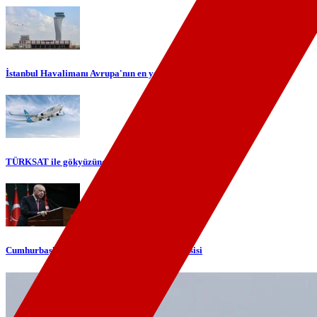
İstanbul Havalimanı Avrupa'nın en yoğun havalimanı oldu
TÜRKSAT ile gökyüzünde yerli internet dönemi başlıyor
Cumhurbaşkanı Erdoğan'dan telefon diplomasisi