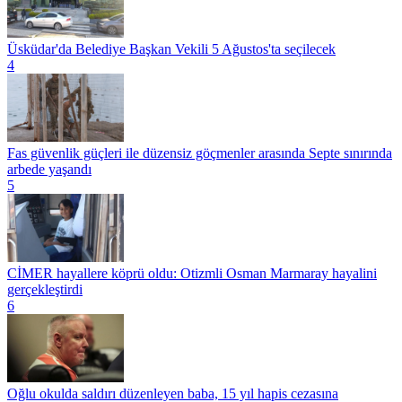
Üsküdar'da Belediye Başkan Vekili 5 Ağustos'ta seçilecek
4
Fas güvenlik güçleri ile düzensiz göçmenler arasında Septe sınırında
arbede yaşandı
5
CİMER hayallere köprü oldu: Otizmli Osman Marmaray hayalini
gerçekleştirdi
6
Oğlu okulda saldırı düzenleyen baba, 15 yıl hapis cezasına