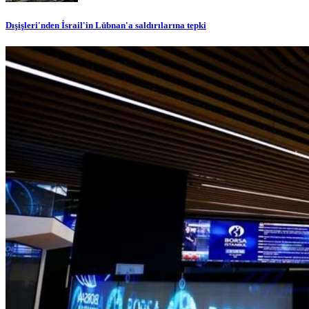
Dışişleri'nden İsrail'in Lübnan'a saldırılarına tepki