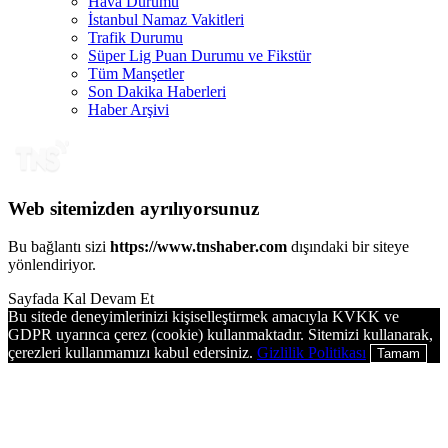
Hava Durumu
İstanbul Namaz Vakitleri
Trafik Durumu
Süper Lig Puan Durumu ve Fikstür
Tüm Manşetler
Son Dakika Haberleri
Haber Arşivi
Web sitemizden ayrılıyorsunuz
Bu bağlantı sizi
https://www.tnshaber.com
dışındaki bir siteye
yönlendiriyor.
Sayfada Kal
Devam Et
Bu sitede deneyimlerinizi kişiselleştirmek amacıyla KVKK ve
GDPR uyarınca çerez (cookie) kullanmaktadır. Sitemizi kullanarak,
çerezleri kullanmamızı kabul edersiniz.
Gizlilik Politikası
Tamam