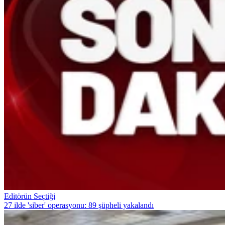
Editörün Seçtiği
27 ilde 'siber' operasyonu: 89 şüpheli yakalandı