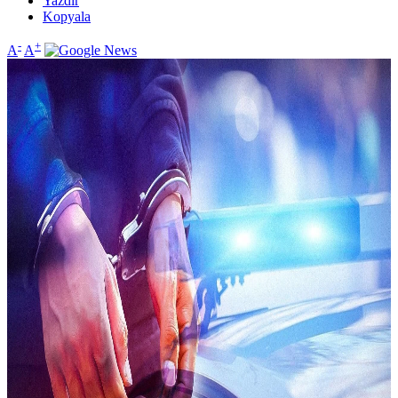
Yazdır
Kopyala
-
+
A
A