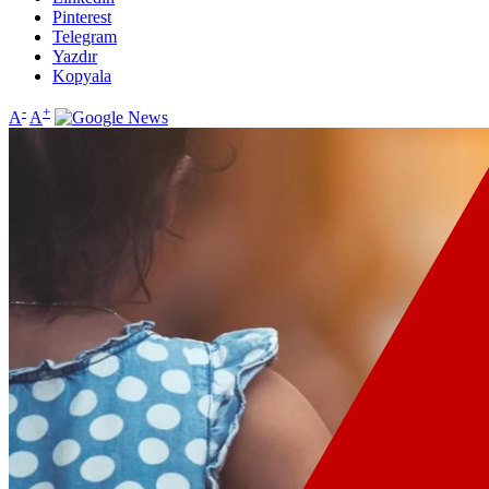
Pinterest
Telegram
Yazdır
Kopyala
-
+
A
A