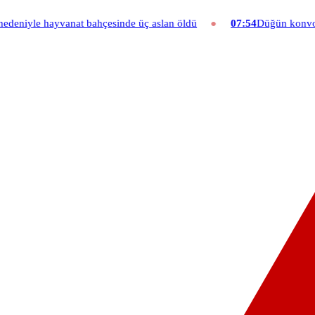
ahçesinde üç aslan öldü
07:54
Düğün konvoyuna ağır fatura: 540 bi