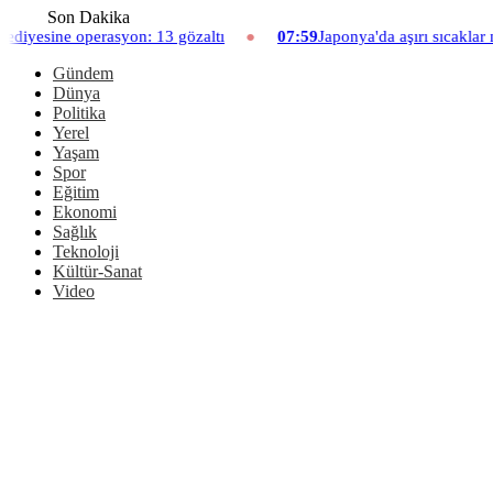
Son Dakika
13 gözaltı
07:59
Japonya'da aşırı sıcaklar nedeniyle hayvanat b
Gündem
Dünya
Politika
Yerel
Yaşam
Spor
Eğitim
Ekonomi
Sağlık
Teknoloji
Kültür-Sanat
Video