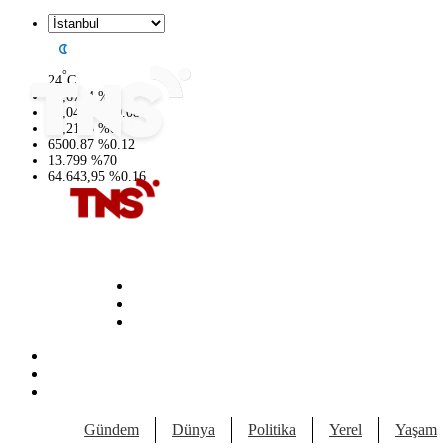
°
24
C
47,6704
%
0
55,0406
%
-0.08
64,2143
%
0
6500.87
%
0.12
13.799
%
70
64.643,95
%
0.16
Gündem
Dünya
Politika
Yerel
Yaşam