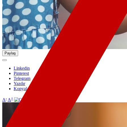
Paylaş
Linkedin
Pinterest
Telegram
Yazdır
Kopyala
-
+
A
A