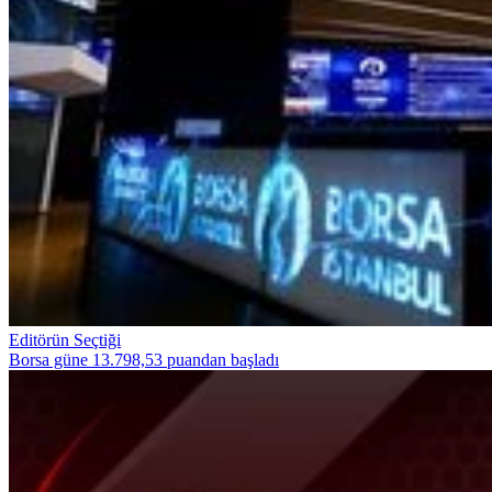
Editörün Seçtiği
Borsa güne 13.798,53 puandan başladı