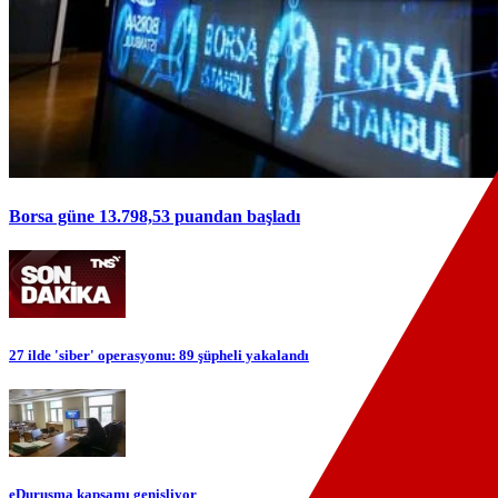
Borsa güne 13.798,53 puandan başladı
27 ilde 'siber' operasyonu: 89 şüpheli yakalandı
eDuruşma kapsamı genişliyor