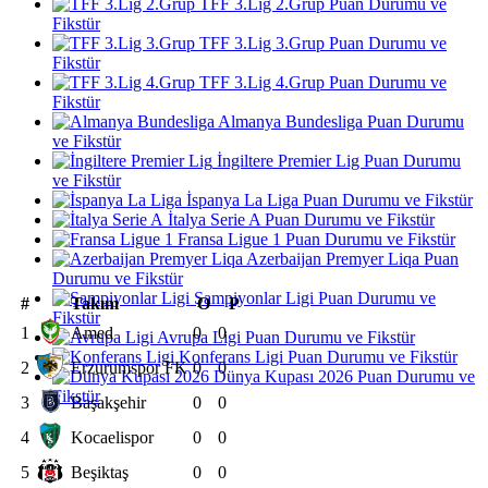
TFF 3.Lig 2.Grup Puan Durumu ve
Fikstür
TFF 3.Lig 3.Grup Puan Durumu ve
Fikstür
TFF 3.Lig 4.Grup Puan Durumu ve
Fikstür
Almanya Bundesliga Puan Durumu
ve Fikstür
İngiltere Premier Lig Puan Durumu
ve Fikstür
İspanya La Liga Puan Durumu ve Fikstür
İtalya Serie A Puan Durumu ve Fikstür
Fransa Ligue 1 Puan Durumu ve Fikstür
Azerbaijan Premyer Liqa Puan
Durumu ve Fikstür
Şampiyonlar Ligi Puan Durumu ve
#
Takım
O
P
Fikstür
1
Amed
0
0
Avrupa Ligi Puan Durumu ve Fikstür
Konferans Ligi Puan Durumu ve Fikstür
2
Erzurumspor FK
0
0
Dünya Kupası 2026 Puan Durumu ve
Fikstür
3
Başakşehir
0
0
4
Kocaelispor
0
0
5
Beşiktaş
0
0