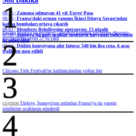
1
08:15 |
Zamana sığmayan 41 yıl: Enver Paşa
08:03 |
Fransa'daki orman yangını İkinci Dünya Savaşı'ndan
kalma bombaları ortaya çıkardı
08:02 |
Menderes Belediyesine operasyon: 13 gözaltı
Fas'tan İspanya'ya geçmeye çalışırken hayatını kaybeden düzensiz
07:59 |
Japonya'da aşırı sıcaklar nedeniyle hayvanat bahçesinde
göçmenlerin sayısı 57'ye çıktı
üç aslan öldü
2
07:54 |
Düğün konvoyuna ağır fatura: 540 bin lira ceza, 6 araç
trafikten men edildi
Chicago Türk Festivali'ne katılımcılardan yoğun ilgi
3
Türkiye, İspanya'nın ardından Fransa'ya da yangın
GÜNDEM
söndürme uçaklarını gönderdi
4