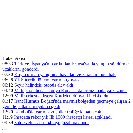
Haber Akışı
08:33
Türkiye, İspanya'nın ardından Fransa'ya da yangın söndürme
uçaklarını gönderdi
07:30
Kaş'ta orman yangınına havadan ve karadan müdahale
06:28
YKS tercih dönemi yarın başlayacak
06:12
Seyir halindeki otobüs alev aldı
03:40
Milli para atıcılar Dünya Kupası'nda bronz madalya kazandı
12:09
Milli serbest dalışçısı Kardelen dünya ikincisi oldu
01:17
İran: Hürmüz Boğazı'nda mayınlı bölgeden geçmeye çalışan 2
gemide patlama meydana geldi
12:20
İstanbul'da yarın bazı yollar trafiğe kapatılacak
11:19
İhracatta rekor yıl: İlk 1000 ihracatçı listesi açıklandı
09:39
3 ilde zehir taciri 54 kişi gözaltına alındı