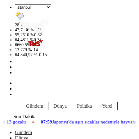
°
28
C
47,7436
%
0.18
55,2510
%
0.32
64,4811
%
0.38
6660.55
%
0
13.779
%
-14
64.840,97
%
-0.15
Gündem
Dünya
Politika
Yerel
Yaşam
Son Dakika
07:59
Japonya'da aşırı sıcaklar nedeniyle hayvanat bahçesinde üç asl
Gündem
Dünya