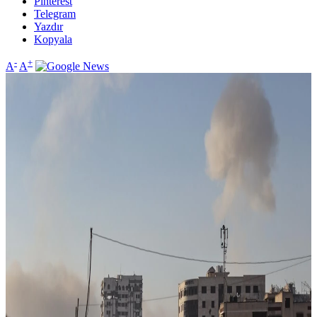
Pinterest
Telegram
Yazdır
Kopyala
-
+
A
A