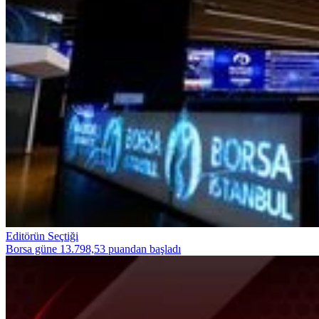
Editörün Seçtiği
Borsa güne 13.798,53 puandan başladı