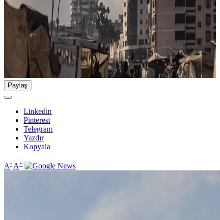
Paylaş
Linkedin
Pinterest
Telegram
Yazdır
Kopyala
-
+
A
A