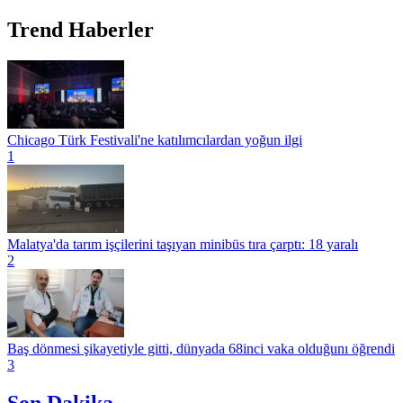
Trend Haberler
Chicago Türk Festivali'ne katılımcılardan yoğun ilgi
1
Malatya'da tarım işçilerini taşıyan minibüs tıra çarptı: 18 yaralı
2
Baş dönmesi şikayetiyle gitti, dünyada 68inci vaka olduğunı öğrendi
3
Son Dakika