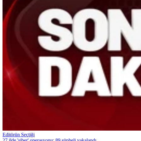
Editörün Seçtiği
27 ilde 'siber' operasyonu: 89 şüpheli yakalandı