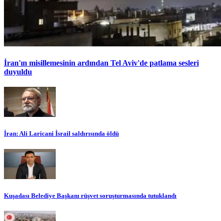
İran'ın misillemesinin ardından Tel Aviv'de patlama sesleri
duyuldu
İran: Ali Laricani İsrail saldırısında öldü
Kuşadası Belediye Başkanı rüşvet soruşturmasında tutuklandı