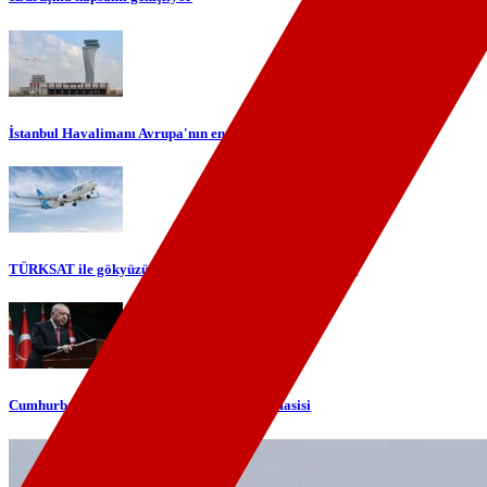
İstanbul Havalimanı Avrupa'nın en yoğun havalimanı oldu
TÜRKSAT ile gökyüzünde yerli internet dönemi başlıyor
Cumhurbaşkanı Erdoğan'dan telefon diplomasisi