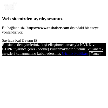
Web sitemizden ayrılıyorsunuz
Bu bağlantı sizi
https://www.tnshaber.com
dışındaki bir siteye
yönlendiriyor.
Sayfada Kal
Devam Et
Bu sitede deneyimlerinizi kişiselleştirmek amacıyla KVKK ve
GDPR uyarınca çerez (cookie) kullanmaktadır. Sitemizi kullanarak,
çerezleri kullanmamızı kabul edersiniz.
Gizlilik Politikası
Tamam