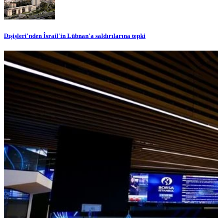
Dışişleri'nden İsrail'in Lübnan'a saldırılarına tepki