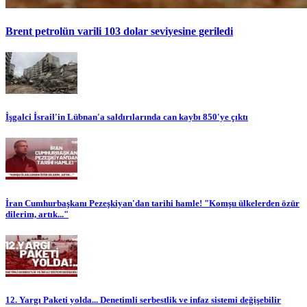
Brent petrolün varili 103 dolar seviyesine geriledi
İşgalci İsrail'in Lübnan'a saldırılarında can kaybı 850'ye çıktı
İran Cumhurbaşkanı Pezeşkiyan'dan tarihi hamle! "Komşu ülkelerden özür
dilerim, artık..."
12. Yargı Paketi yolda... Denetimli serbestlik ve infaz sistemi değişebilir