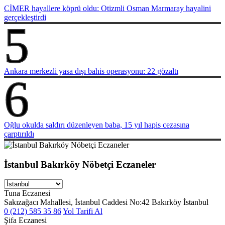
CİMER hayallere köprü oldu: Otizmli Osman Marmaray hayalini
gerçekleştirdi
5
Ankara merkezli yasa dışı bahis operasyonu: 22 gözaltı
6
Oğlu okulda saldırı düzenleyen baba, 15 yıl hapis cezasına
çarptırıldı
İstanbul Bakırköy Nöbetçi Eczaneler
Tuna Eczanesi
Sakızağacı Mahallesi, İstanbul Caddesi No:42 Bakırköy İstanbul
0 (212) 585 35 86
Yol Tarifi Al
Şifa Eczanesi