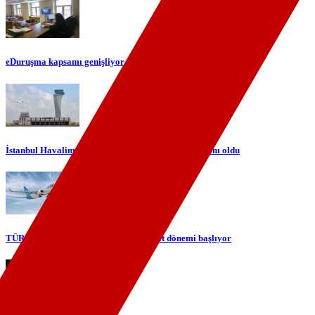
eDuruşma kapsamı genişliyor
İstanbul Havalimanı Avrupa'nın en yoğun havalimanı oldu
TÜRKSAT ile gökyüzünde yerli internet dönemi başlıyor