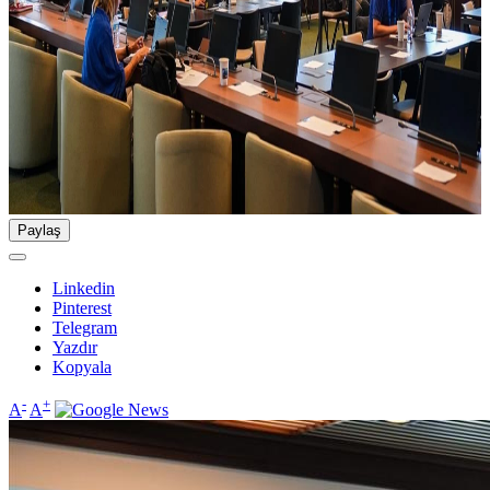
Paylaş
Linkedin
Pinterest
Telegram
Yazdır
Kopyala
-
+
A
A