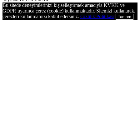
Bu sitede deneyimlerinizi kişiselleştirmek amacıyla KVKK ve
GDPR uyarınca çerez (cookie) kullanmaktadır. Sitemizi kullanarak,
çerezleri kullanmamızı kabul edersiniz.
Gizlilik Politikası
Tamam