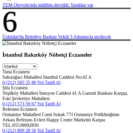
TEM Otoyolu'nda midibüs devrildi: Yaralılar var
6
Üsküdar'da Belediye Başkan Vekili 5 Ağustos'ta seçilecek
İstanbul Bakırköy Nöbetçi Eczaneler
Tuna Eczanesi
Sakızağacı Mahallesi İstanbul Caddesi No:42 A
0 (212) 585 35 86
Yol Tarifi Al
Şifa Eczanesi
Yeşilköy Mahallesi İstasyon Caddesi 41 A Garanti Bankası Karşışı,
Eski Şevketiye Mahallesi
0 (212) 573 59 67
Yol Tarifi Al
Referans Eczanesi
Osmaniye Mahallesi Cami Sokak 77J Osmaniye Polikliniğinin
Arkası Referans Evleri Happy Center Marketin Karşısı
TEL:05538092856
0 (212) 809 28 56
Yol Tarifi Al