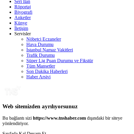
Seri İlan
Röportaj
Biyografi
Anketler
Künye
İletişim
Servisler
Nöbetçi Eczaneler
Hava Durumu
İstanbul Namaz Vakitleri
Trafik Durumu
Süper Lig Puan Durumu ve Fikstür
Tüm Manşetler
Son Dakika Haberleri
Haber Arşivi
Web sitemizden ayrılıyorsunuz
Bu bağlantı sizi
https://www.tnshaber.com
dışındaki bir siteye
yönlendiriyor.
Sayfada Kal
Devam Et