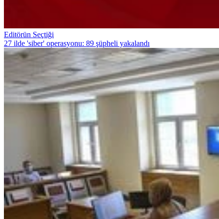
Editörün Seçtiği
27 ilde 'siber' operasyonu: 89 şüpheli yakalandı