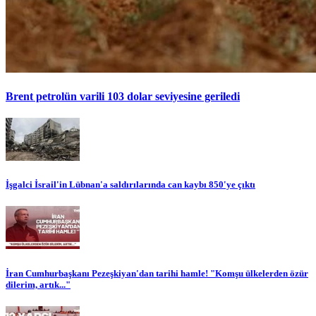
Brent petrolün varili 103 dolar seviyesine geriledi
İşgalci İsrail'in Lübnan'a saldırılarında can kaybı 850'ye çıktı
İran Cumhurbaşkanı Pezeşkiyan'dan tarihi hamle! "Komşu ülkelerden özür
dilerim, artık..."