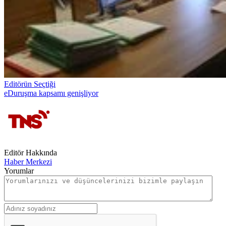
Editörün Seçtiği
eDuruşma kapsamı genişliyor
Editör Hakkında
Haber Merkezi
Yorumlar