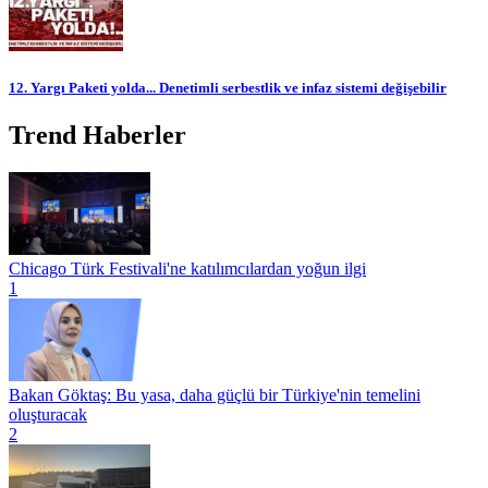
12. Yargı Paketi yolda... Denetimli serbestlik ve infaz sistemi değişebilir
Trend Haberler
Chicago Türk Festivali'ne katılımcılardan yoğun ilgi
1
Bakan Göktaş: Bu yasa, daha güçlü bir Türkiye'nin temelini
oluşturacak
2