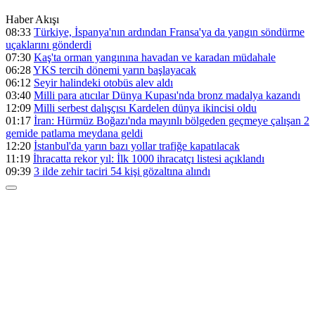
Haber Akışı
08:33
Türkiye, İspanya'nın ardından Fransa'ya da yangın söndürme
uçaklarını gönderdi
07:30
Kaş'ta orman yangınına havadan ve karadan müdahale
06:28
YKS tercih dönemi yarın başlayacak
06:12
Seyir halindeki otobüs alev aldı
03:40
Milli para atıcılar Dünya Kupası'nda bronz madalya kazandı
12:09
Milli serbest dalışçısı Kardelen dünya ikincisi oldu
01:17
İran: Hürmüz Boğazı'nda mayınlı bölgeden geçmeye çalışan 2
gemide patlama meydana geldi
12:20
İstanbul'da yarın bazı yollar trafiğe kapatılacak
11:19
İhracatta rekor yıl: İlk 1000 ihracatçı listesi açıklandı
09:39
3 ilde zehir taciri 54 kişi gözaltına alındı