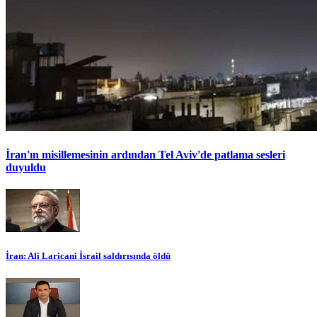
İran'ın misillemesinin ardından Tel Aviv'de patlama sesleri
duyuldu
İran: Ali Laricani İsrail saldırısında öldü