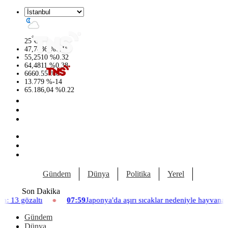
°
25
C
47,7436
%
0.18
55,2510
%
0.32
64,4811
%
0.38
6660.55
%
0
13.779
%
-14
65.186,04
%
0.22
Gündem
Dünya
Politika
Yerel
Yaşam
Son Dakika
07:59
Japonya'da aşırı sıcaklar nedeniyle hayvanat bahçesinde üç aslan
Gündem
Dünya