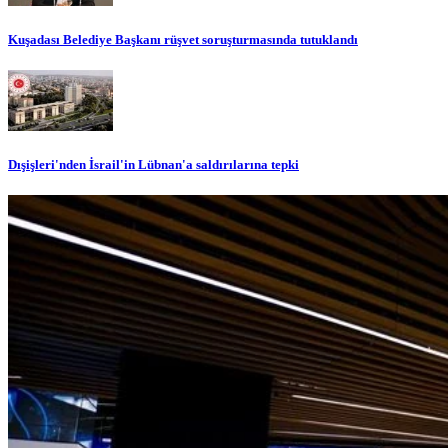
Kuşadası Belediye Başkanı rüşvet soruşturmasında tutuklandı
Dışişleri'nden İsrail'in Lübnan'a saldırılarına tepki