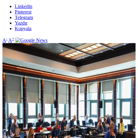
Linkedin
Pinterest
Telegram
Yazdır
Kopyala
-
+
A
A