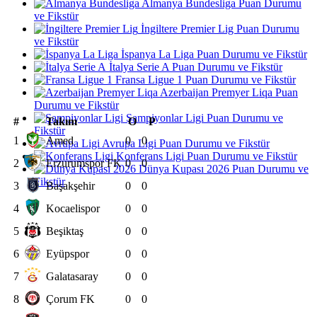
Almanya Bundesliga Puan Durumu
ve Fikstür
İngiltere Premier Lig Puan Durumu
ve Fikstür
İspanya La Liga Puan Durumu ve Fikstür
İtalya Serie A Puan Durumu ve Fikstür
Fransa Ligue 1 Puan Durumu ve Fikstür
Azerbaijan Premyer Liqa Puan
Durumu ve Fikstür
Şampiyonlar Ligi Puan Durumu ve
#
Takım
O
P
Fikstür
1
Amed
0
0
Avrupa Ligi Puan Durumu ve Fikstür
Konferans Ligi Puan Durumu ve Fikstür
2
Erzurumspor FK
0
0
Dünya Kupası 2026 Puan Durumu ve
Fikstür
3
Başakşehir
0
0
4
Kocaelispor
0
0
5
Beşiktaş
0
0
6
Eyüpspor
0
0
7
Galatasaray
0
0
8
Çorum FK
0
0