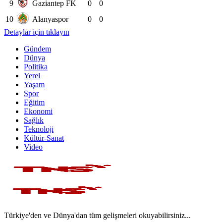
9
Gaziantep FK
0
0
10
Alanyaspor
0
0
Detaylar için tıklayın
Gündem
Dünya
Politika
Yerel
Yaşam
Spor
Eğitim
Ekonomi
Sağlık
Teknoloji
Kültür-Sanat
Video
Türkiye'den ve Dünya'dan tüm gelişmeleri okuyabilirsiniz...