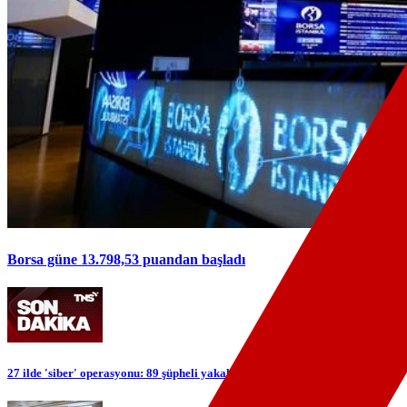
Borsa güne 13.798,53 puandan başladı
27 ilde 'siber' operasyonu: 89 şüpheli yakalandı