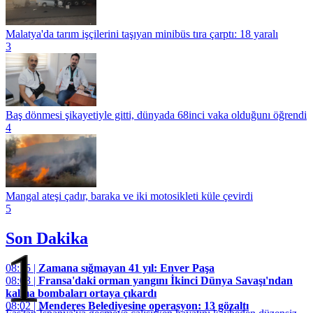
Malatya'da tarım işçilerini taşıyan minibüs tıra çarptı: 18 yaralı
3
Baş dönmesi şikayetiyle gitti, dünyada 68inci vaka olduğunı öğrendi
4
Mangal ateşi çadır, baraka ve iki motosikleti küle çevirdi
5
Son Dakika
1
08:15 |
Zamana sığmayan 41 yıl: Enver Paşa
08:03 |
Fransa'daki orman yangını İkinci Dünya Savaşı'ndan
kalma bombaları ortaya çıkardı
08:02 |
Menderes Belediyesine operasyon: 13 gözaltı