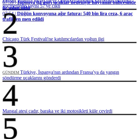
Fas'tan İspanya'ya geçmeye çalışırken hayatını kaybeden düzensiz
07:59 |
Japonya'da aşırı sıcaklar nedeniyle hayvanat bahçesinde
göçmenlerin sayısı 57'ye çıktı
üç aslan öldü
2
07:54 |
Düğün konvoyuna ağır fatura: 540 bin lira ceza, 6 araç
trafikten men edildi
Chicago Türk Festivali'ne katılımcılardan yoğun ilgi
3
Türkiye, İspanya'nın ardından Fransa'ya da yangın
GÜNDEM
söndürme uçaklarını gönderdi
4
Mangal ateşi çadır, baraka ve iki motosikleti küle çevirdi
5