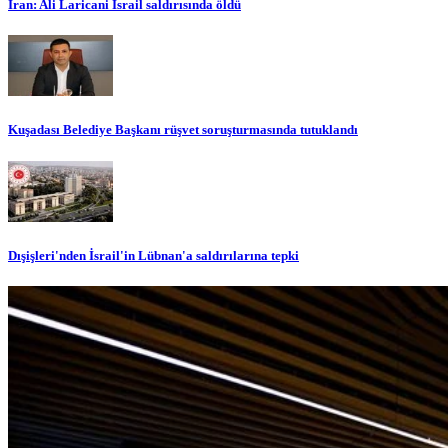
İran: Ali Laricani İsrail saldırısında öldü
Kuşadası Belediye Başkanı rüşvet soruşturmasında tutuklandı
Dışişleri'nden İsrail'in Lübnan'a saldırılarına tepki