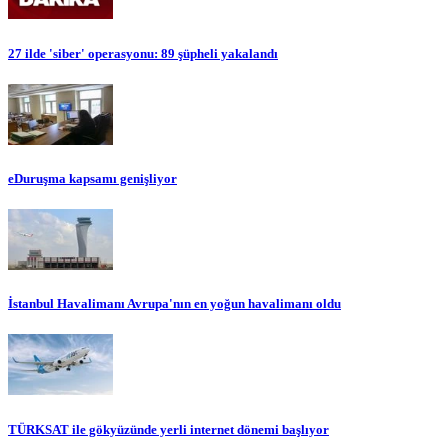
27 ilde 'siber' operasyonu: 89 şüpheli yakalandı
eDuruşma kapsamı genişliyor
İstanbul Havalimanı Avrupa'nın en yoğun havalimanı oldu
TÜRKSAT ile gökyüzünde yerli internet dönemi başlıyor