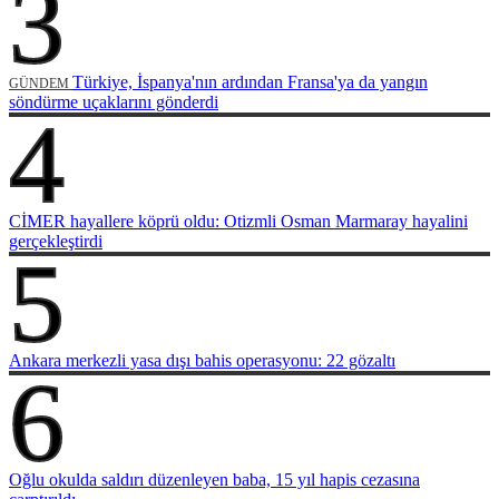
3
Türkiye, İspanya'nın ardından Fransa'ya da yangın
GÜNDEM
söndürme uçaklarını gönderdi
4
CİMER hayallere köprü oldu: Otizmli Osman Marmaray hayalini
gerçekleştirdi
5
Ankara merkezli yasa dışı bahis operasyonu: 22 gözaltı
6
Oğlu okulda saldırı düzenleyen baba, 15 yıl hapis cezasına