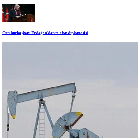
Cumhurbaşkanı Erdoğan'dan telefon diplomasisi