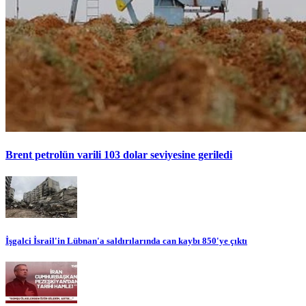
Brent petrolün varili 103 dolar seviyesine geriledi
İşgalci İsrail'in Lübnan'a saldırılarında can kaybı 850'ye çıktı