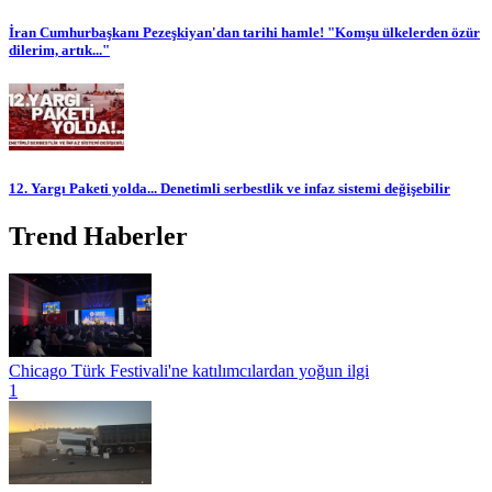
İran Cumhurbaşkanı Pezeşkiyan'dan tarihi hamle! "Komşu ülkelerden özür
dilerim, artık..."
12. Yargı Paketi yolda... Denetimli serbestlik ve infaz sistemi değişebilir
Trend Haberler
Chicago Türk Festivali'ne katılımcılardan yoğun ilgi
1