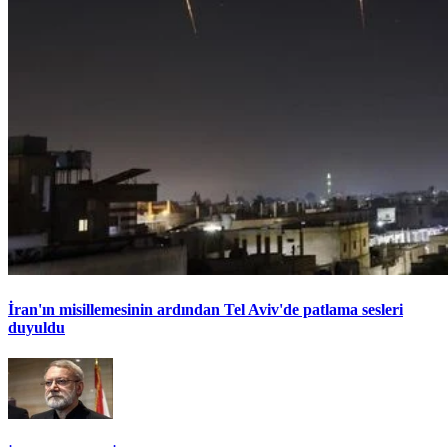
İran'ın misillemesinin ardından Tel Aviv'de patlama sesleri
duyuldu