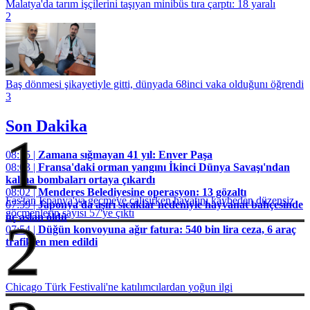
Malatya'da tarım işçilerini taşıyan minibüs tıra çarptı: 18 yaralı
2
Baş dönmesi şikayetiyle gitti, dünyada 68inci vaka olduğunı öğrendi
3
Son Dakika
1
08:15 |
Zamana sığmayan 41 yıl: Enver Paşa
08:03 |
Fransa'daki orman yangını İkinci Dünya Savaşı'ndan
kalma bombaları ortaya çıkardı
08:02 |
Menderes Belediyesine operasyon: 13 gözaltı
Fas'tan İspanya'ya geçmeye çalışırken hayatını kaybeden düzensiz
07:59 |
Japonya'da aşırı sıcaklar nedeniyle hayvanat bahçesinde
göçmenlerin sayısı 57'ye çıktı
üç aslan öldü
2
07:54 |
Düğün konvoyuna ağır fatura: 540 bin lira ceza, 6 araç
trafikten men edildi
Chicago Türk Festivali'ne katılımcılardan yoğun ilgi