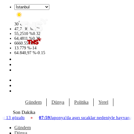
°
30
C
47,7436
%
0.18
55,2510
%
0.32
64,4811
%
0.38
6660.55
%
0
13.779
%
-14
64.840,97
%
-0.15
Gündem
Dünya
Politika
Yerel
Yaşam
Son Dakika
Japonya'da aşırı sıcaklar nedeniyle hayvanat bahçesinde üç aslan öldü
Gündem
Dünya