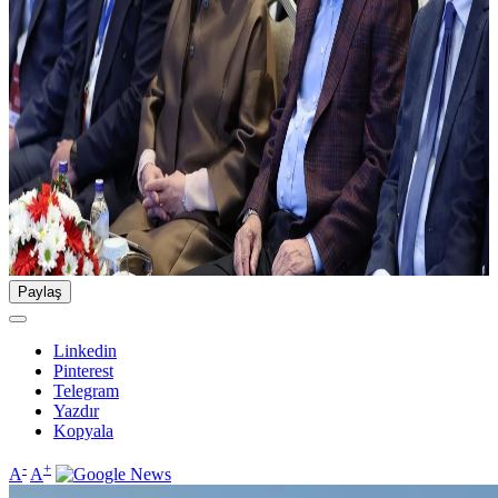
Paylaş
Linkedin
Pinterest
Telegram
Yazdır
Kopyala
-
+
A
A