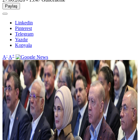
Paylaş
Linkedin
Pinterest
Telegram
Yazdır
Kopyala
-
+
A
A