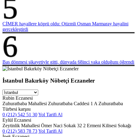
5
CİMER hayallere köprü oldu: Otizmli Osman Marmaray hayalini
gerçekleştirdi
6
Baş dönmesi şikayetiyle gitti, dünyada 68inci vaka olduğunı öğrendi
İstanbul Bakırköy Nöbetçi Eczaneler
Rubin Eczanesi
Zuhuratbaba Mahallesi Zuhuratbaba Caddesi 1 A Zuhuratbaba
Türbesi karşısı
0 (212) 542 51 30
Yol Tarifi Al
Eylül Eczanesi
Zeytinlik Mahallesi Ömer Naci Sokak 32 2 Ermeni Kilisesi Sokağı
0 (212) 583 78 73
Yol Tarifi Al
İpek Eczanesi