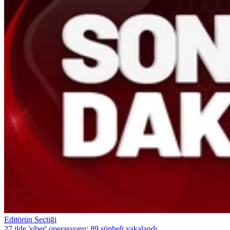
Editörün Seçtiği
27 ilde 'siber' operasyonu: 89 şüpheli yakalandı