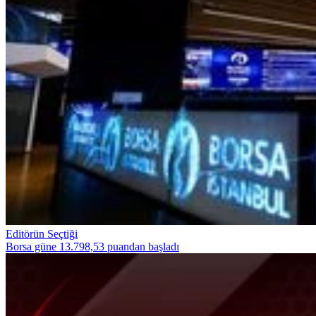
Editörün Seçtiği
Borsa güne 13.798,53 puandan başladı