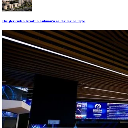
Dışişleri'nden İsrail'in Lübnan'a saldırılarına tepki