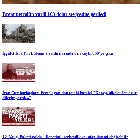
Brent petrolün varili 103 dolar seviyesine geriledi
İşgalci İsrail'in Lübnan'a saldırılarında can kaybı 850'ye çıktı
İran Cumhurbaşkanı Pezeşkiyan'dan tarihi hamle! "Komşu ülkelerden özür
dilerim, artık..."
12. Yargı Paketi yolda... Denetimli serbestlik ve infaz sistemi değişebilir