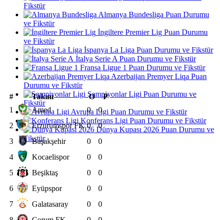
Fikstür
Almanya Bundesliga Puan Durumu
ve Fikstür
İngiltere Premier Lig Puan Durumu
ve Fikstür
İspanya La Liga Puan Durumu ve Fikstür
İtalya Serie A Puan Durumu ve Fikstür
Fransa Ligue 1 Puan Durumu ve Fikstür
Azerbaijan Premyer Liqa Puan
Durumu ve Fikstür
Şampiyonlar Ligi Puan Durumu ve
#
Takım
O
P
Fikstür
1
Amed
0
0
Avrupa Ligi Puan Durumu ve Fikstür
Konferans Ligi Puan Durumu ve Fikstür
2
Erzurumspor FK
0
0
Dünya Kupası 2026 Puan Durumu ve
Fikstür
3
Başakşehir
0
0
4
Kocaelispor
0
0
5
Beşiktaş
0
0
6
Eyüpspor
0
0
7
Galatasaray
0
0
8
Çorum FK
0
0