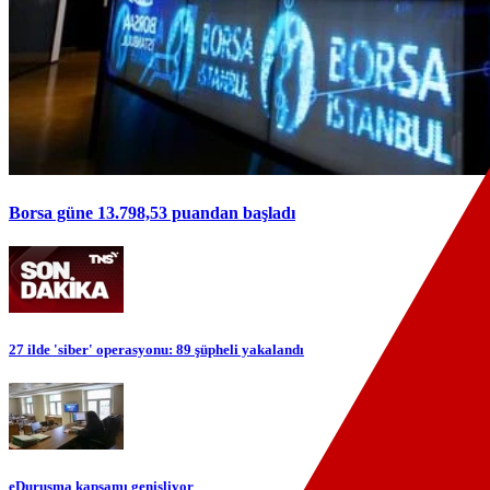
Borsa güne 13.798,53 puandan başladı
27 ilde 'siber' operasyonu: 89 şüpheli yakalandı
eDuruşma kapsamı genişliyor