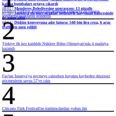
kalma bombaları ortaya çıkardı
08:02 |
Menderes Belediyesine operasyon: 13 gözaltı
Türkiye, İspanya'nın ardından Fransa'ya da yangın
GÜNDEM
07:59 |
Japonya'da aşırı sıcaklar nedeniyle hayvanat bahçesinde
söndürme uçaklarını gönderdi
üç aslan öldü
2
07:54 |
Düğün konvoyuna ağır fatura: 540 bin lira ceza, 6 araç
trafikten men edildi
Türkiye ilk kez katıldığı Nükleer Bilim Olimpiyatı'nda 4 madalya
kazandı
3
Fas'tan İspanya'ya geçmeye çalışırken hayatını kaybeden düzensiz
göçmenlerin sayısı 57'ye çıktı
4
Chicago Türk Festivali'ne katılımcılardan yoğun ilgi