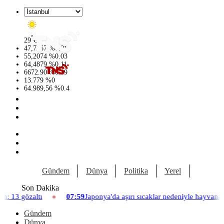
°
29
C
47,7267
%
0.01
55,2074
%
0.03
64,4879
%
0.11
6672.90
%
0.19
13.779
%
0
64.989,56
%
0.4
Gündem
Dünya
Politika
Yerel
Yaşam
Son Dakika
07:59
Japonya'da aşırı sıcaklar nedeniyle hayvanat bahçesinde üç asl
Gündem
Dünya