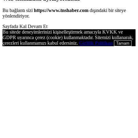
Bu bağlantı sizi
https://www.tnshaber.com
dışındaki bir siteye
yönlendiriyor.
Sayfada Kal
Devam Et
Bu sitede deneyimlerinizi kişiselleştirmek amacıyla KVKK ve
GDPR uyarınca çerez (cookie) kullanmaktadır. Sitemizi kullanarak,
çerezleri kullanmamızı kabul edersiniz.
Gizlilik Politikası
Tamam