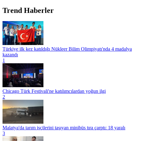
Trend Haberler
Türkiye ilk kez katıldığı Nükleer Bilim Olimpiyatı'nda 4 madalya
kazandı
1
Chicago Türk Festivali'ne katılımcılardan yoğun ilgi
2
Malatya'da tarım işçilerini taşıyan minibüs tıra çarptı: 18 yaralı
3