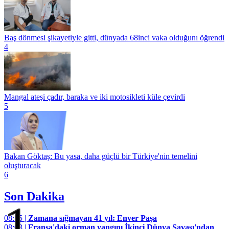
Baş dönmesi şikayetiyle gitti, dünyada 68inci vaka olduğunı öğrendi
4
Mangal ateşi çadır, baraka ve iki motosikleti küle çevirdi
5
Bakan Göktaş: Bu yasa, daha güçlü bir Türkiye'nin temelini
oluşturacak
6
Son Dakika
1
08:15 |
Zamana sığmayan 41 yıl: Enver Paşa
08:03 |
Fransa'daki orman yangını İkinci Dünya Savaşı'ndan