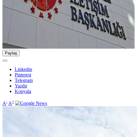
Paylaş
Linkedin
Pinterest
Telegram
Yazdır
Kopyala
-
+
A
A