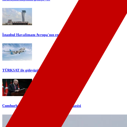
İstanbul Havalimanı Avrupa'nın en yoğun havalimanı oldu
TÜRKSAT ile gökyüzünde yerli internet dönemi başlıyor
Cumhurbaşkanı Erdoğan'dan telefon diplomasisi