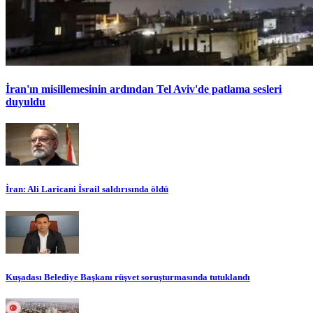
İran'ın misillemesinin ardından Tel Aviv'de patlama sesleri
duyuldu
İran: Ali Laricani İsrail saldırısında öldü
Kuşadası Belediye Başkanı rüşvet soruşturmasında tutuklandı