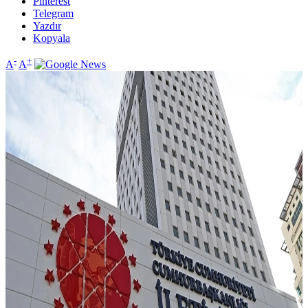
Pinterest
Telegram
Yazdır
Kopyala
-
+
A
A