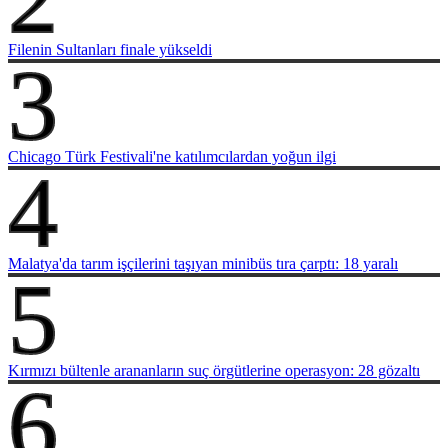
Filenin Sultanları finale yükseldi
3
Chicago Türk Festivali'ne katılımcılardan yoğun ilgi
4
Malatya'da tarım işçilerini taşıyan minibüs tıra çarptı: 18 yaralı
5
Kırmızı bültenle arananların suç örgütlerine operasyon: 28 gözaltı
6