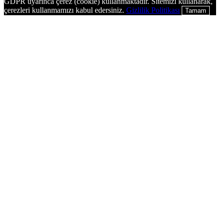
GDPR uyarınca çerez (cookie) kullanmaktadır. Sitemizi kullanarak,
çerezleri kullanmamızı kabul edersiniz.
Gizlilik Politikası
Tamam