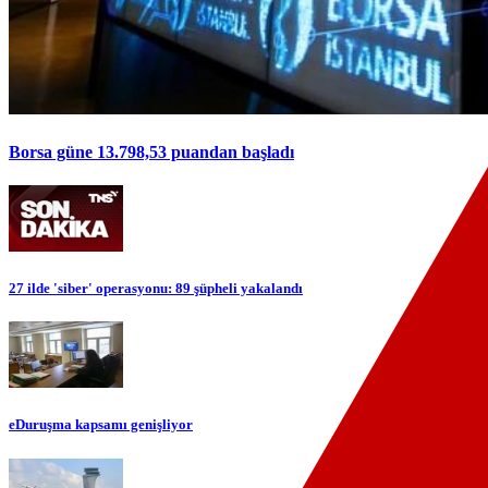
Borsa güne 13.798,53 puandan başladı
27 ilde 'siber' operasyonu: 89 şüpheli yakalandı
eDuruşma kapsamı genişliyor