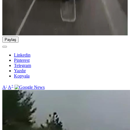
Paylaş
Linkedin
Pinterest
Telegram
Yazdır
Kopyala
-
+
A
A