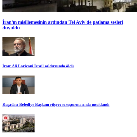
İran'ın misillemesinin ardından Tel Aviv'de patlama sesleri
duyuldu
İran: Ali Laricani İsrail saldırısında öldü
Kuşadası Belediye Başkanı rüşvet soruşturmasında tutuklandı