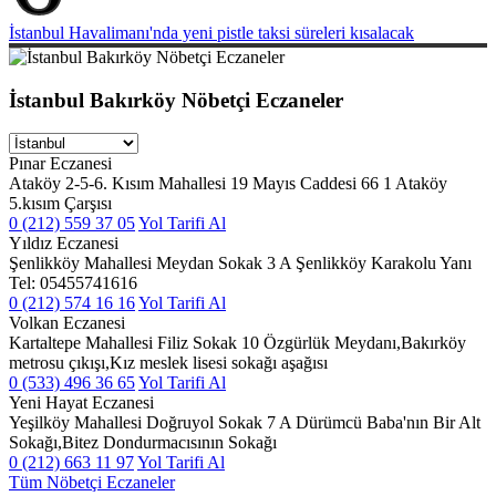
İstanbul Havalimanı'nda yeni pistle taksi süreleri kısalacak
İstanbul Bakırköy Nöbetçi Eczaneler
Pınar Eczanesi
Ataköy 2-5-6. Kısım Mahallesi 19 Mayıs Caddesi 66 1 Ataköy
5.kısım Çarşısı
0 (212) 559 37 05
Yol Tarifi Al
Yıldız Eczanesi
Şenlikköy Mahallesi Meydan Sokak 3 A Şenlikköy Karakolu Yanı
Tel: 05455741616
0 (212) 574 16 16
Yol Tarifi Al
Volkan Eczanesi
Kartaltepe Mahallesi Filiz Sokak 10 Özgürlük Meydanı,Bakırköy
metrosu çıkışı,Kız meslek lisesi sokağı aşağısı
0 (533) 496 36 65
Yol Tarifi Al
Yeni Hayat Eczanesi
Yeşilköy Mahallesi Doğruyol Sokak 7 A Dürümcü Baba'nın Bir Alt
Sokağı,Bitez Dondurmacısının Sokağı
0 (212) 663 11 97
Yol Tarifi Al
Tüm Nöbetçi Eczaneler