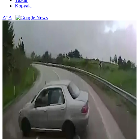
Yazdır
Kopyala
-
+
A
A