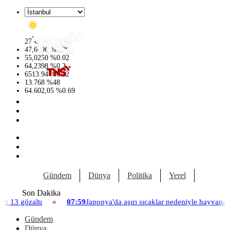
°
27
C
47,6006
%
0.06
55,0250
%
0.02
64,2398
%
0.2
6513.94
%
0.32
13.768
%
48
64.602,05
%
0.69
Gündem
Dünya
Politika
Yerel
Yaşam
Son Dakika
07:59
Japonya'da aşırı sıcaklar nedeniyle hayvanat bahçesinde üç asla
Gündem
Dünya