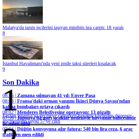
Malatya'da tarım işçilerini taşıyan minibüs tıra çarptı: 18 yaralı
8
İstanbul Havalimanı'nda yeni pistle taksi süreleri kısalacak
9
Son Dakika
1
08:15 |
Zamana sığmayan 41 yıl: Enver Paşa
08:03 |
Fransa'daki orman yangını İkinci Dünya Savaşı'ndan
kalma bombaları ortaya çıkardı
08:02 |
Menderes Belediyesine operasyon: 13 gözaltı
Fas'tan İspanya'ya geçmeye çalışırken hayatını kaybeden düzensiz
07:59 |
Japonya'da aşırı sıcaklar nedeniyle hayvanat bahçesinde
göçmenlerin sayısı 57'ye çıktı
üç aslan öldü
2
07:54 |
Düğün konvoyuna ağır fatura: 540 bin lira ceza, 6 araç
trafikten men edildi