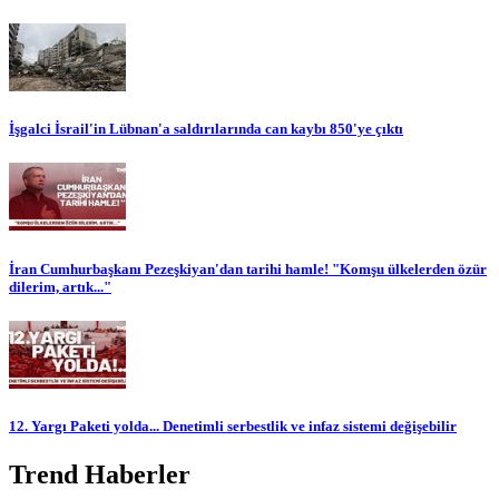
İşgalci İsrail'in Lübnan'a saldırılarında can kaybı 850'ye çıktı
İran Cumhurbaşkanı Pezeşkiyan'dan tarihi hamle! "Komşu ülkelerden özür
dilerim, artık..."
12. Yargı Paketi yolda... Denetimli serbestlik ve infaz sistemi değişebilir
Trend Haberler