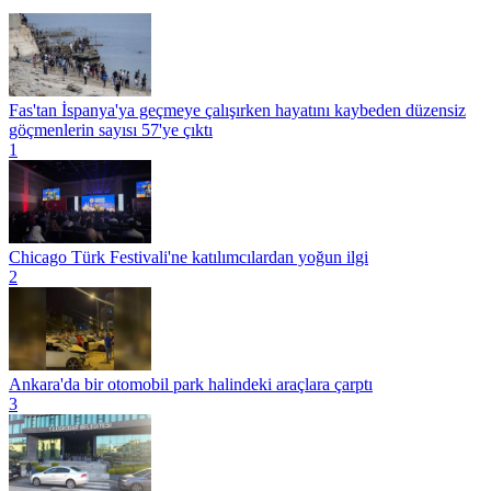
Fas'tan İspanya'ya geçmeye çalışırken hayatını kaybeden düzensiz
göçmenlerin sayısı 57'ye çıktı
1
Chicago Türk Festivali'ne katılımcılardan yoğun ilgi
2
Ankara'da bir otomobil park halindeki araçlara çarptı
3