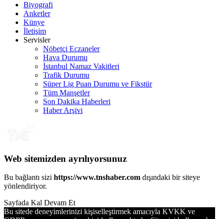
Biyografi
Anketler
Künye
İletişim
Servisler
Nöbetçi Eczaneler
Hava Durumu
İstanbul Namaz Vakitleri
Trafik Durumu
Süper Lig Puan Durumu ve Fikstür
Tüm Manşetler
Son Dakika Haberleri
Haber Arşivi
Web sitemizden ayrılıyorsunuz
Bu bağlantı sizi
https://www.tnshaber.com
dışındaki bir siteye
yönlendiriyor.
Sayfada Kal
Devam Et
Bu sitede deneyimlerinizi kişiselleştirmek amacıyla KVKK ve