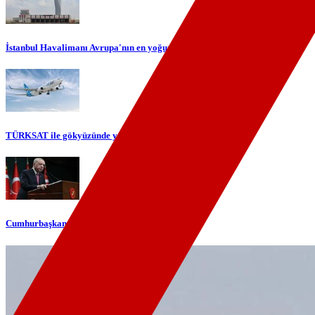
İstanbul Havalimanı Avrupa'nın en yoğun havalimanı oldu
TÜRKSAT ile gökyüzünde yerli internet dönemi başlıyor
Cumhurbaşkanı Erdoğan'dan telefon diplomasisi