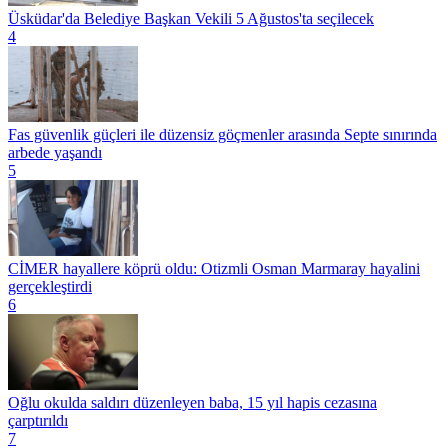
Üsküdar'da Belediye Başkan Vekili 5 Ağustos'ta seçilecek
4
Fas güvenlik güçleri ile düzensiz göçmenler arasında Septe sınırında
arbede yaşandı
5
CİMER hayallere köprü oldu: Otizmli Osman Marmaray hayalini
gerçekleştirdi
6
Oğlu okulda saldırı düzenleyen baba, 15 yıl hapis cezasına
çarptırıldı
7