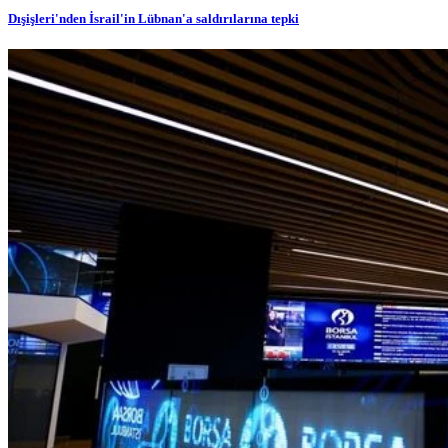
Dışişleri'nden İsrail'in Lübnan'a saldırılarına tepki