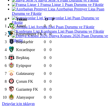
İtalya Serie A Puan Durumu ve Fikstür
Fransa Ligue 1 Puan Durumu ve Fikstür
Azerbaijan Premyer Liqa Puan
Durumu ve Fikstür
Şampiyonlar Ligi Puan Durumu ve
#
Takım
O
P
Fikstür
1
Amed
0
0
Avrupa Ligi Puan Durumu ve Fikstür
Konferans Ligi Puan Durumu ve Fikstür
2
Erzurumspor FK
0
0
Dünya Kupası 2026 Puan Durumu ve
Fikstür
3
Başakşehir
0
0
4
Kocaelispor
0
0
5
Beşiktaş
0
0
6
Eyüpspor
0
0
7
Galatasaray
0
0
8
Çorum FK
0
0
9
Gaziantep FK
0
0
10
Alanyaspor
0
0
Detaylar için tıklayın