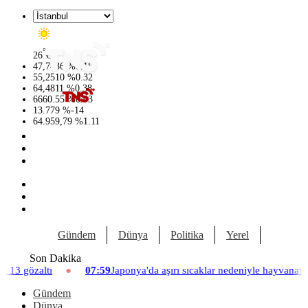
°
26
C
47,7436
%
0.18
55,2510
%
0.32
64,4811
%
0.38
6660.55
%
0.03
13.779
%
-14
64.959,79
%
1.11
Gündem
Dünya
Politika
Yerel
Yaşam
Son Dakika
07:59
Japonya'da aşırı sıcaklar nedeniyle hayvanat bahçesinde üç asla
Gündem
Dünya