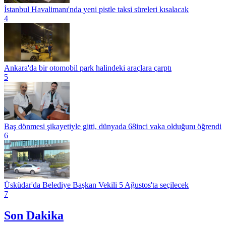
İstanbul Havalimanı'nda yeni pistle taksi süreleri kısalacak
4
Ankara'da bir otomobil park halindeki araçlara çarptı
5
Baş dönmesi şikayetiyle gitti, dünyada 68inci vaka olduğunı öğrendi
6
Üsküdar'da Belediye Başkan Vekili 5 Ağustos'ta seçilecek
7
Son Dakika