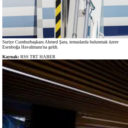
Suriye Cumhurbaşkanı Ahmed Şara, temaslarda bulunmak üzere
Esenboğa Havalimanı'na geldi.
Kaynak:
RSS TRT HABER