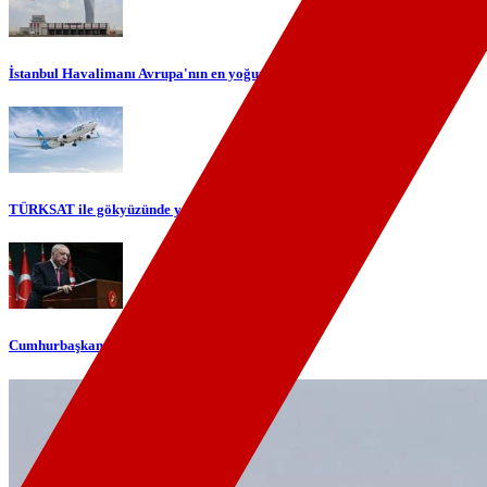
İstanbul Havalimanı Avrupa'nın en yoğun havalimanı oldu
TÜRKSAT ile gökyüzünde yerli internet dönemi başlıyor
Cumhurbaşkanı Erdoğan'dan telefon diplomasisi