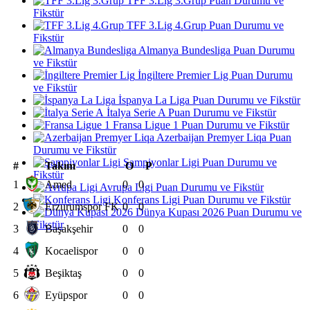
TFF 3.Lig 3.Grup Puan Durumu ve
Fikstür
TFF 3.Lig 4.Grup Puan Durumu ve
Fikstür
Almanya Bundesliga Puan Durumu
ve Fikstür
İngiltere Premier Lig Puan Durumu
ve Fikstür
İspanya La Liga Puan Durumu ve Fikstür
İtalya Serie A Puan Durumu ve Fikstür
Fransa Ligue 1 Puan Durumu ve Fikstür
Azerbaijan Premyer Liqa Puan
Durumu ve Fikstür
Şampiyonlar Ligi Puan Durumu ve
#
Takım
O
P
Fikstür
1
Amed
0
0
Avrupa Ligi Puan Durumu ve Fikstür
Konferans Ligi Puan Durumu ve Fikstür
2
Erzurumspor FK
0
0
Dünya Kupası 2026 Puan Durumu ve
Fikstür
3
Başakşehir
0
0
4
Kocaelispor
0
0
5
Beşiktaş
0
0
6
Eyüpspor
0
0