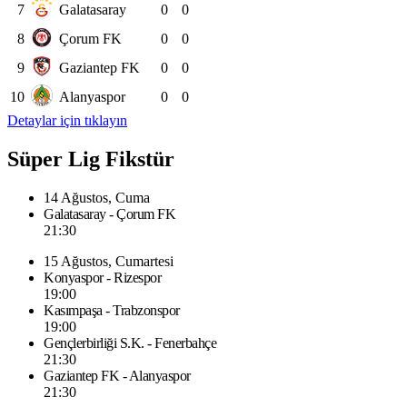
7
Galatasaray
0
0
8
Çorum FK
0
0
9
Gaziantep FK
0
0
10
Alanyaspor
0
0
Detaylar için tıklayın
Süper Lig Fikstür
14 Ağustos, Cuma
Galatasaray - Çorum FK
21:30
15 Ağustos, Cumartesi
Konyaspor - Rizespor
19:00
Kasımpaşa - Trabzonspor
19:00
Gençlerbirliği S.K. - Fenerbahçe
21:30
Gaziantep FK - Alanyaspor
21:30