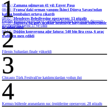
1
08:15 |
Zamana sığmayan 41 yıl: Enver Paşa
08:03 |
Fransa'daki orman yangını İkinci Dünya Savaşı'ndan
kalma bombaları ortaya çıkardı
08:02 |
Menderes Belediyesine operasyon: 13 gözaltı
Fas'tan İspanya'ya geçmeye çalışırken hayatını kaybeden düzensiz
07:59 |
Japonya'da aşırı sıcaklar nedeniyle hayvanat bahçesinde
göçmenlerin sayısı 57'ye çıktı
üç aslan öldü
2
07:54 |
Düğün konvoyuna ağır fatura: 540 bin lira ceza, 6 araç
trafikten men edildi
Filenin Sultanları finale yükseldi
3
Chicago Türk Festivali'ne katılımcılardan yoğun ilgi
4
Kırmızı bültenle arananların suç örgütlerine operasyon: 28 gözaltı