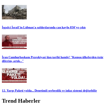
İşgalci İsrail'in Lübnan'a saldırılarında can kaybı 850'ye çıktı
İran Cumhurbaşkanı Pezeşkiyan'dan tarihi hamle! "Komşu ülkelerden özür
dilerim, artık..."
12. Yargı Paketi yolda... Denetimli serbestlik ve infaz sistemi değişebilir
Trend Haberler