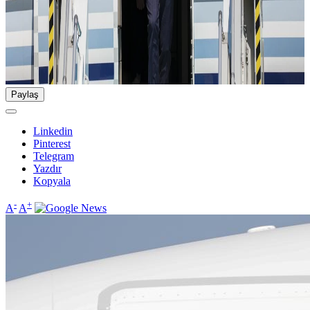
Paylaş
Linkedin
Pinterest
Telegram
Yazdır
Kopyala
-
+
A
A