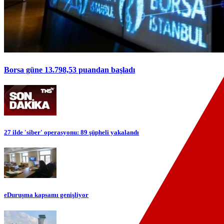
Borsa güne 13.798,53 puandan başladı
27 ilde 'siber' operasyonu: 89 şüpheli yakalandı
eDuruşma kapsamı genişliyor