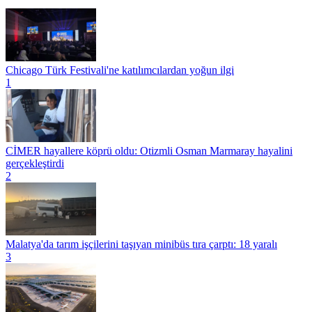
Chicago Türk Festivali'ne katılımcılardan yoğun ilgi
1
CİMER hayallere köprü oldu: Otizmli Osman Marmaray hayalini
gerçekleştirdi
2
Malatya'da tarım işçilerini taşıyan minibüs tıra çarptı: 18 yaralı
3