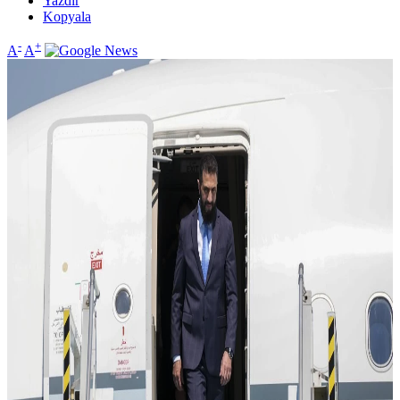
Yazdır
Kopyala
-
+
A
A