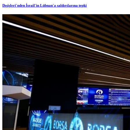
Dışişleri'nden İsrail'in Lübnan'a saldırılarına tepki