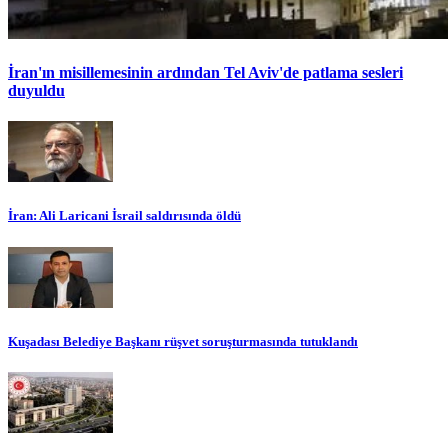
İran'ın misillemesinin ardından Tel Aviv'de patlama sesleri
duyuldu
İran: Ali Laricani İsrail saldırısında öldü
Kuşadası Belediye Başkanı rüşvet soruşturmasında tutuklandı