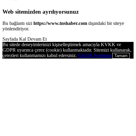
Web sitemizden ayrılıyorsunuz
Bu bağlantı sizi
https://www.tnshaber.com
dışındaki bir siteye
yönlendiriyor.
Sayfada Kal
Devam Et
Bu sitede deneyimlerinizi kişiselleştirmek amacıyla KVKK ve
GDPR uyarınca çerez (cookie) kullanmaktadır. Sitemizi kullanarak,
çerezleri kullanmamızı kabul edersiniz.
Gizlilik Politikası
Tamam