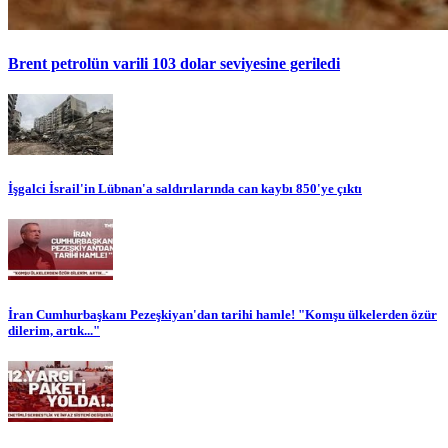
Brent petrolün varili 103 dolar seviyesine geriledi
İşgalci İsrail'in Lübnan'a saldırılarında can kaybı 850'ye çıktı
İran Cumhurbaşkanı Pezeşkiyan'dan tarihi hamle! "Komşu ülkelerden özür
dilerim, artık..."