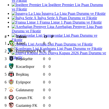
ve Fikstür
İngiltere Premier Lig Puan Durumu
ve Fikstür
İspanya La Liga Puan Durumu ve Fikstür
İtalya Serie A Puan Durumu ve Fikstür
Fransa Ligue 1 Puan Durumu ve Fikstür
Azerbaijan Premyer Liqa Puan
Durumu ve Fikstür
Şampiyonlar Ligi Puan Durumu ve
#
Takım
O
P
Fikstür
1
Amed
0
0
Avrupa Ligi Puan Durumu ve Fikstür
Konferans Ligi Puan Durumu ve Fikstür
2
Erzurumspor FK
0
0
Dünya Kupası 2026 Puan Durumu ve
Fikstür
3
Başakşehir
0
0
4
Kocaelispor
0
0
5
Beşiktaş
0
0
6
Eyüpspor
0
0
7
Galatasaray
0
0
8
Çorum FK
0
0
9
Gaziantep FK
0
0