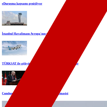
eDuruşma kapsamı genişliyor
İstanbul Havalimanı Avrupa'nın en yoğun havalimanı oldu
TÜRKSAT ile gökyüzünde yerli internet dönemi başlıyor
Cumhurbaşkanı Erdoğan'dan telefon diplomasisi