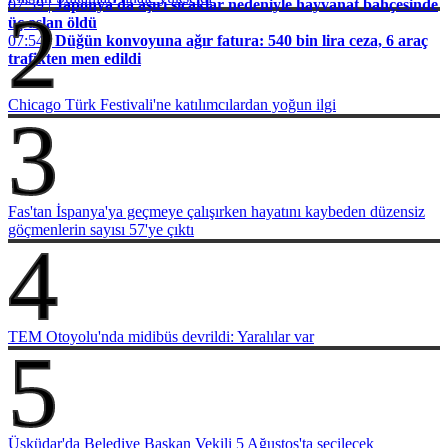
07:59 |
Japonya'da aşırı sıcaklar nedeniyle hayvanat bahçesinde
2
üç aslan öldü
07:54 |
Düğün konvoyuna ağır fatura: 540 bin lira ceza, 6 araç
trafikten men edildi
Chicago Türk Festivali'ne katılımcılardan yoğun ilgi
3
Fas'tan İspanya'ya geçmeye çalışırken hayatını kaybeden düzensiz
göçmenlerin sayısı 57'ye çıktı
4
TEM Otoyolu'nda midibüs devrildi: Yaralılar var
5
Üsküdar'da Belediye Başkan Vekili 5 Ağustos'ta seçilecek