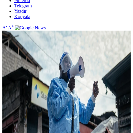
Pinterest
Telegram
Yazdır
Kopyala
-
+
A
A