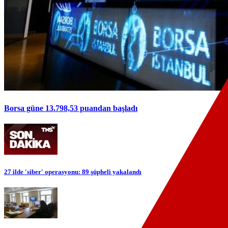
Borsa güne 13.798,53 puandan başladı
27 ilde 'siber' operasyonu: 89 şüpheli yakalandı