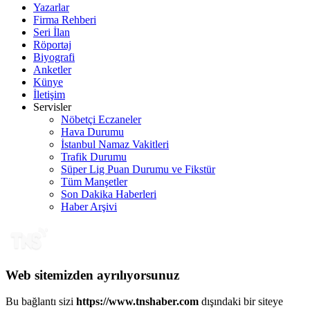
Yazarlar
Firma Rehberi
Seri İlan
Röportaj
Biyografi
Anketler
Künye
İletişim
Servisler
Nöbetçi Eczaneler
Hava Durumu
İstanbul Namaz Vakitleri
Trafik Durumu
Süper Lig Puan Durumu ve Fikstür
Tüm Manşetler
Son Dakika Haberleri
Haber Arşivi
Web sitemizden ayrılıyorsunuz
Bu bağlantı sizi
https://www.tnshaber.com
dışındaki bir siteye