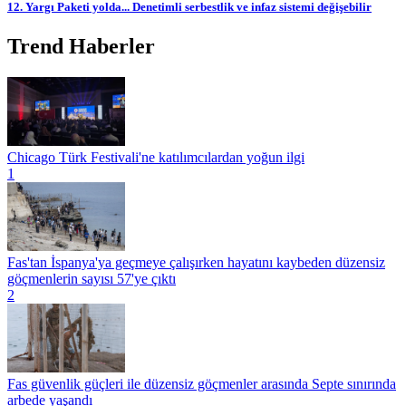
12. Yargı Paketi yolda... Denetimli serbestlik ve infaz sistemi değişebilir
Trend Haberler
Chicago Türk Festivali'ne katılımcılardan yoğun ilgi
1
Fas'tan İspanya'ya geçmeye çalışırken hayatını kaybeden düzensiz
göçmenlerin sayısı 57'ye çıktı
2
Fas güvenlik güçleri ile düzensiz göçmenler arasında Septe sınırında
arbede yaşandı