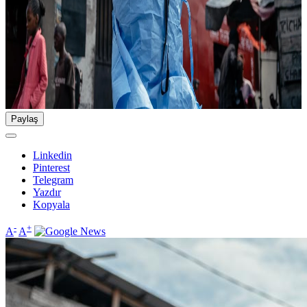
Paylaş
Linkedin
Pinterest
Telegram
Yazdır
Kopyala
-
+
A
A