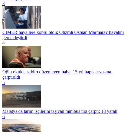
3
CİMER hayallere köprü oldu: Otizmli Osman Marmaray hayalini
gerçekleştirdi
4
Oğlu okulda saldırı düzenleyen baba, 15 yıl hapis cezasına
çarptırıldı
5
Malatya'da tarım işçilerini taşıyan minibüs tıra çarptı: 18 yaralı
6