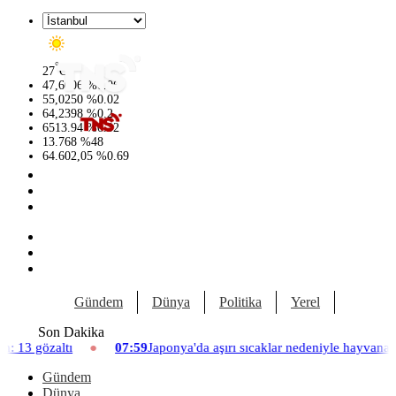
°
27
C
47,6006
%
0.06
55,0250
%
0.02
64,2398
%
0.2
6513.94
%
0.32
13.768
%
48
64.602,05
%
0.69
Gündem
Dünya
Politika
Yerel
Yaşam
Son Dakika
07:59
Japonya'da aşırı sıcaklar nedeniyle hayvanat bahçesinde üç aslan
Gündem
Dünya