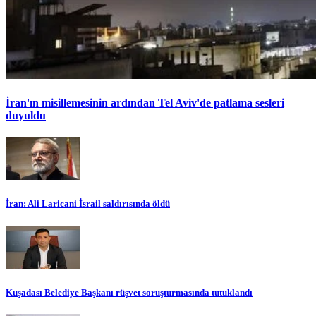
İran'ın misillemesinin ardından Tel Aviv'de patlama sesleri
duyuldu
İran: Ali Laricani İsrail saldırısında öldü
Kuşadası Belediye Başkanı rüşvet soruşturmasında tutuklandı