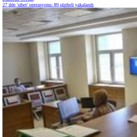
27 ilde 'siber' operasyonu: 89 şüpheli yakalandı