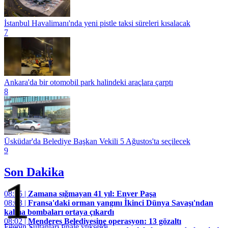
İstanbul Havalimanı'nda yeni pistle taksi süreleri kısalacak
7
Ankara'da bir otomobil park halindeki araçlara çarptı
8
Üsküdar'da Belediye Başkan Vekili 5 Ağustos'ta seçilecek
9
Son Dakika
1
08:15 |
Zamana sığmayan 41 yıl: Enver Paşa
08:03 |
Fransa'daki orman yangını İkinci Dünya Savaşı'ndan
kalma bombaları ortaya çıkardı
08:02 |
Menderes Belediyesine operasyon: 13 gözaltı
Filenin Sultanları finale yükseldi