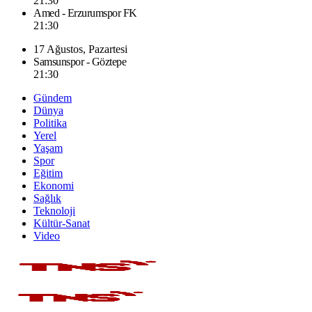
21:30
Amed - Erzurumspor FK
21:30
17 Ağustos, Pazartesi
Samsunspor - Göztepe
21:30
Gündem
Dünya
Politika
Yerel
Yaşam
Spor
Eğitim
Ekonomi
Sağlık
Teknoloji
Kültür-Sanat
Video