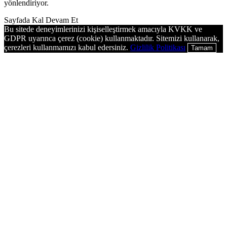
yönlendiriyor.
Sayfada Kal
Devam Et
Bu sitede deneyimlerinizi kişiselleştirmek amacıyla KVKK ve
GDPR uyarınca çerez (cookie) kullanmaktadır. Sitemizi kullanarak,
çerezleri kullanmamızı kabul edersiniz.
Gizlilik Politikası
Tamam