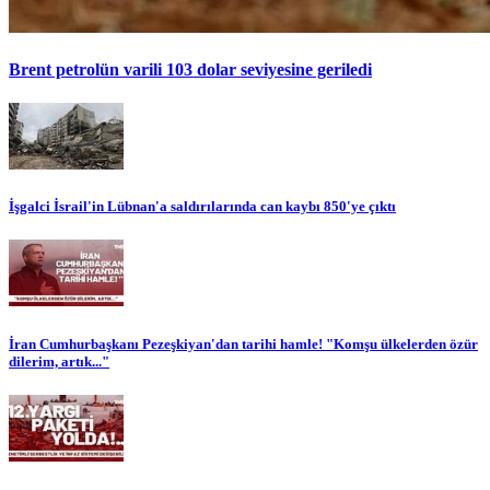
Brent petrolün varili 103 dolar seviyesine geriledi
İşgalci İsrail'in Lübnan'a saldırılarında can kaybı 850'ye çıktı
İran Cumhurbaşkanı Pezeşkiyan'dan tarihi hamle! "Komşu ülkelerden özür
dilerim, artık..."