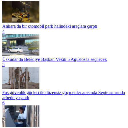
Ankara'da bir otomobil park halindeki araçlara çarptı
4
Üsküdar'da Belediye Başkan Vekili 5 Ağustos'ta seçilecek
5
Fas güvenlik güçleri ile düzensiz göçmenler arasında Septe sınırında
arbede yaşandı
6