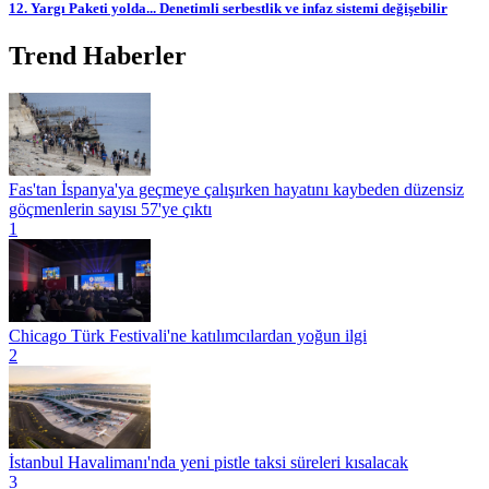
12. Yargı Paketi yolda... Denetimli serbestlik ve infaz sistemi değişebilir
Trend Haberler
Fas'tan İspanya'ya geçmeye çalışırken hayatını kaybeden düzensiz
göçmenlerin sayısı 57'ye çıktı
1
Chicago Türk Festivali'ne katılımcılardan yoğun ilgi
2
İstanbul Havalimanı'nda yeni pistle taksi süreleri kısalacak
3