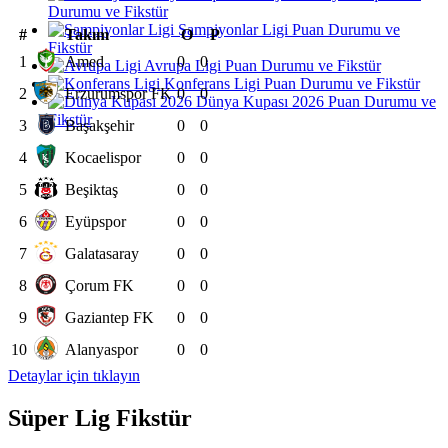
Durumu ve Fikstür
Şampiyonlar Ligi Puan Durumu ve
#
Takım
O
P
Fikstür
1
Amed
0
0
Avrupa Ligi Puan Durumu ve Fikstür
Konferans Ligi Puan Durumu ve Fikstür
2
Erzurumspor FK
0
0
Dünya Kupası 2026 Puan Durumu ve
Fikstür
3
Başakşehir
0
0
4
Kocaelispor
0
0
5
Beşiktaş
0
0
6
Eyüpspor
0
0
7
Galatasaray
0
0
8
Çorum FK
0
0
9
Gaziantep FK
0
0
10
Alanyaspor
0
0
Detaylar için tıklayın
Süper Lig Fikstür