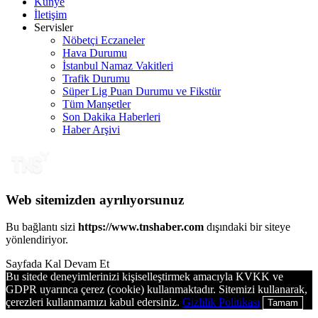
Künye
İletişim
Servisler
Nöbetçi Eczaneler
Hava Durumu
İstanbul Namaz Vakitleri
Trafik Durumu
Süper Lig Puan Durumu ve Fikstür
Tüm Manşetler
Son Dakika Haberleri
Haber Arşivi
Web sitemizden ayrılıyorsunuz
Bu bağlantı sizi
https://www.tnshaber.com
dışındaki bir siteye
yönlendiriyor.
Sayfada Kal
Devam Et
Bu sitede deneyimlerinizi kişiselleştirmek amacıyla KVKK ve
GDPR uyarınca çerez (cookie) kullanmaktadır. Sitemizi kullanarak,
çerezleri kullanmamızı kabul edersiniz.
Gizlilik Politikası
Tamam