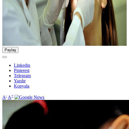
Paylaş
Linkedin
Pinterest
Telegram
Yazdır
Kopyala
-
+
A
A