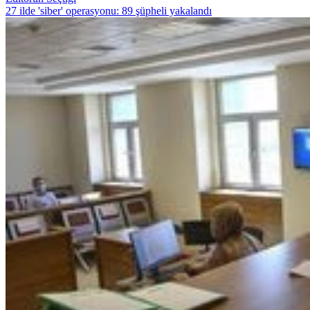
27 ilde 'siber' operasyonu: 89 şüpheli yakalandı