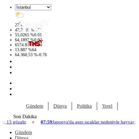
°
27
C
47,7069
%
0.17
55,0265
%
0.01
64,1897
%
0.02
6574.81
%
1.44
13.887
%
64
64.360,53
%
-0.76
Gündem
Dünya
Politika
Yerel
Yaşam
Son Dakika
07:59
Japonya'da aşırı sıcaklar nedeniyle hayvanat bahçesinde üç asla
Gündem
Dünya