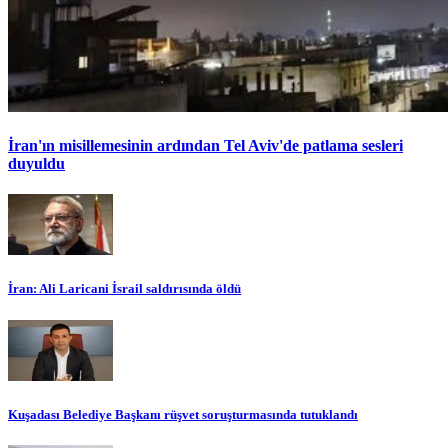
İran'ın misillemesinin ardından Tel Aviv'de patlama sesleri
duyuldu
İran: Ali Laricani İsrail saldırısında öldü
Kuşadası Belediye Başkanı rüşvet soruşturmasında tutuklandı