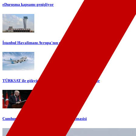
eDuruşma kapsamı genişliyor
İstanbul Havalimanı Avrupa'nın en yoğun havalimanı oldu
TÜRKSAT ile gökyüzünde yerli internet dönemi başlıyor
Cumhurbaşkanı Erdoğan'dan telefon diplomasisi