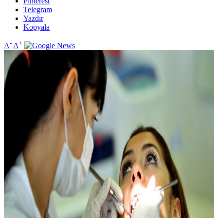
Pinterest
Telegram
Yazdır
Kopyala
-
+
A
A