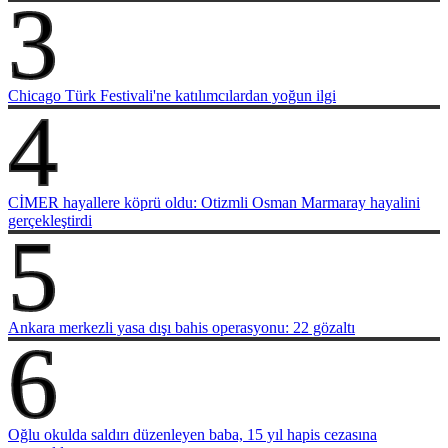
3
Chicago Türk Festivali'ne katılımcılardan yoğun ilgi
4
CİMER hayallere köprü oldu: Otizmli Osman Marmaray hayalini
gerçekleştirdi
5
Ankara merkezli yasa dışı bahis operasyonu: 22 gözaltı
6
Oğlu okulda saldırı düzenleyen baba, 15 yıl hapis cezasına