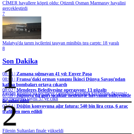
CİMER hayallere köprü oldu: Otizmli Osman Marmaray hayalini
gerçekleştirdi
7
Malatya'da tarım işçilerini taşıyan minibüs tıra çarptı: 18 yaralı
8
Son Dakika
1
08:15 |
Zamana sığmayan 41 yıl: Enver Paşa
08:03 |
Fransa'daki orman yangını İkinci Dünya Savaşı'ndan
kalma bombaları ortaya çıkardı
08:02 |
Menderes Belediyesine operasyon: 13 gözaltı
Fas'tan İspanya'ya geçmeye çalışırken hayatını kaybeden düzensiz
07:59 |
Japonya'da aşırı sıcaklar nedeniyle hayvanat bahçesinde
göçmenlerin sayısı 57'ye çıktı
üç aslan öldü
2
07:54 |
Düğün konvoyuna ağır fatura: 540 bin lira ceza, 6 araç
trafikten men edildi
Filenin Sultanları finale yükseldi