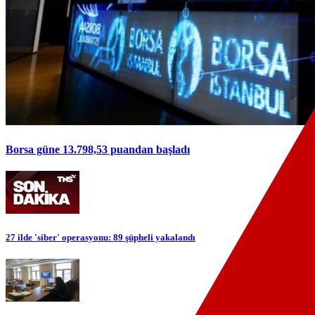
Borsa güne 13.798,53 puandan başladı
27 ilde 'siber' operasyonu: 89 şüpheli yakalandı