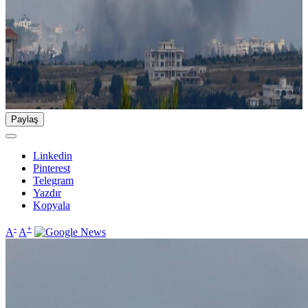
Paylaş
Linkedin
Pinterest
Telegram
Yazdır
Kopyala
-
+
A
A