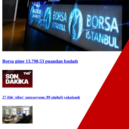
Borsa güne 13.798,53 puandan başladı
27 ilde 'siber' operasyonu: 89 şüpheli yakalandı