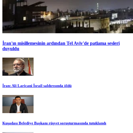
İran'ın misillemesinin ardından Tel Aviv'de patlama sesleri
duyuldu
İran: Ali Laricani İsrail saldırısında öldü
Kuşadası Belediye Başkanı rüşvet soruşturmasında tutuklandı