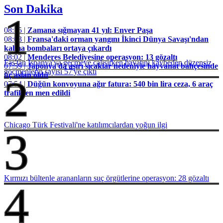
Son Dakika
1
08:15 |
Zamana sığmayan 41 yıl: Enver Paşa
08:03 |
Fransa'daki orman yangını İkinci Dünya Savaşı'ndan
kalma bombaları ortaya çıkardı
08:02 |
Menderes Belediyesine operasyon: 13 gözaltı
Fas'tan İspanya'ya geçmeye çalışırken hayatını kaybeden düzensiz
07:59 |
Japonya'da aşırı sıcaklar nedeniyle hayvanat bahçesinde
göçmenlerin sayısı 57'ye çıktı
üç aslan öldü
2
07:54 |
Düğün konvoyuna ağır fatura: 540 bin lira ceza, 6 araç
trafikten men edildi
Chicago Türk Festivali'ne katılımcılardan yoğun ilgi
3
Kırmızı bültenle arananların suç örgütlerine operasyon: 28 gözaltı
4