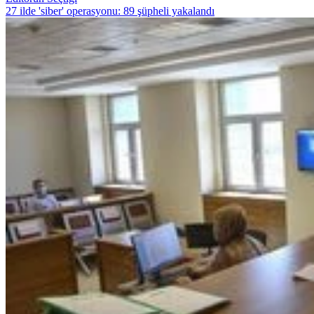
27 ilde 'siber' operasyonu: 89 şüpheli yakalandı