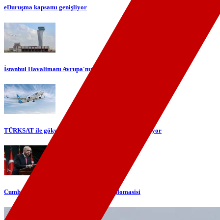
eDuruşma kapsamı genişliyor
İstanbul Havalimanı Avrupa'nın en yoğun havalimanı oldu
TÜRKSAT ile gökyüzünde yerli internet dönemi başlıyor
Cumhurbaşkanı Erdoğan'dan telefon diplomasisi