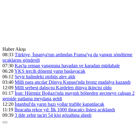
Haber Akışı
08:33
Türkiye, İspanya'nın ardından Fransa'ya da yangın söndürme
uçaklarını gönderdi
07:30
Kaş'ta orman yangınına havadan ve karadan müdahale
06:28
YKS tercih dönemi yarın başlayacak
06:12
Seyir halindeki otobüs alev aldı
03:40
Milli para atıcılar Dünya Kupası'nda bronz madalya kazandı
12:09
Milli serbest dalışçısı Kardelen dünya ikincisi oldu
01:17
İran: Hürmüz Boğazı'nda mayınlı bölgeden geçmeye çalışan 2
gemide patlama meydana geldi
12:20
İstanbul'da yarın bazı yollar trafiğe kapatılacak
11:19
İhracatta rekor yıl: İlk 1000 ihracatçı listesi açıklandı
09:39
3 ilde zehir taciri 54 kişi gözaltına alındı