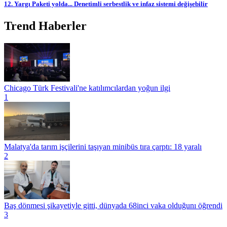
12. Yargı Paketi yolda... Denetimli serbestlik ve infaz sistemi değişebilir
Trend Haberler
Chicago Türk Festivali'ne katılımcılardan yoğun ilgi
1
Malatya'da tarım işçilerini taşıyan minibüs tıra çarptı: 18 yaralı
2
Baş dönmesi şikayetiyle gitti, dünyada 68inci vaka olduğunı öğrendi
3