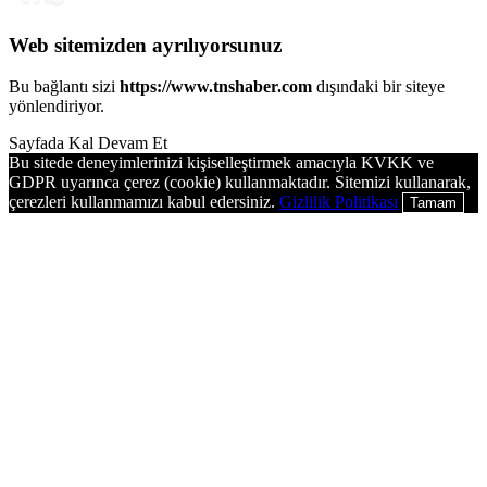
Web sitemizden ayrılıyorsunuz
Bu bağlantı sizi
https://www.tnshaber.com
dışındaki bir siteye
yönlendiriyor.
Sayfada Kal
Devam Et
Bu sitede deneyimlerinizi kişiselleştirmek amacıyla KVKK ve
GDPR uyarınca çerez (cookie) kullanmaktadır. Sitemizi kullanarak,
çerezleri kullanmamızı kabul edersiniz.
Gizlilik Politikası
Tamam