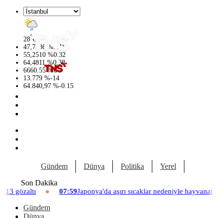
°
28
C
47,7436
%
0.18
55,2510
%
0.32
64,4811
%
0.38
6660.55
%
0
13.779
%
-14
64.840,97
%
-0.15
Gündem
Dünya
Politika
Yerel
Yaşam
Son Dakika
07:59
Japonya'da aşırı sıcaklar nedeniyle hayvanat bahçesinde üç asla
Gündem
Dünya