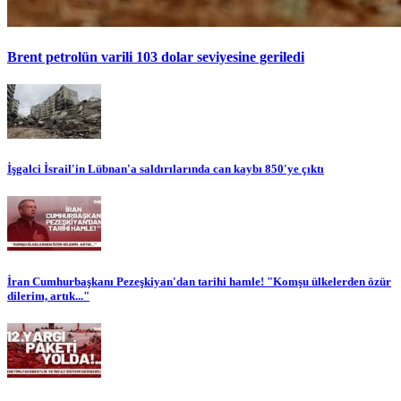
Brent petrolün varili 103 dolar seviyesine geriledi
İşgalci İsrail'in Lübnan'a saldırılarında can kaybı 850'ye çıktı
İran Cumhurbaşkanı Pezeşkiyan'dan tarihi hamle! "Komşu ülkelerden özür
dilerim, artık..."