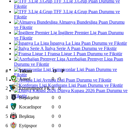
TFF 3.Lig 3.Grup Puan Durumu ve
Fikstür
TFF 3.Lig 4.Grup Puan Durumu ve
Fikstür
Almanya Bundesliga Puan Durumu
ve Fikstür
İngiltere Premier Lig Puan Durumu
ve Fikstür
İspanya La Liga Puan Durumu ve Fikstür
İtalya Serie A Puan Durumu ve Fikstür
Fransa Ligue 1 Puan Durumu ve Fikstür
Azerbaijan Premyer Liqa Puan
Durumu ve Fikstür
Şampiyonlar Ligi Puan Durumu ve
#
Takım
O
P
Fikstür
1
Amed
0
0
Avrupa Ligi Puan Durumu ve Fikstür
Konferans Ligi Puan Durumu ve Fikstür
2
Erzurumspor FK
0
0
Dünya Kupası 2026 Puan Durumu ve
Fikstür
3
Başakşehir
0
0
4
Kocaelispor
0
0
5
Beşiktaş
0
0
6
Eyüpspor
0
0