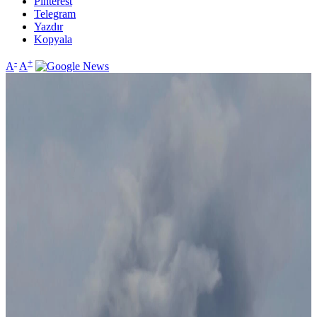
Pinterest
Telegram
Yazdır
Kopyala
-
+
A
A