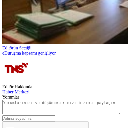
Editörün Seçtiği
eDuruşma kapsamı genişliyor
Editör Hakkında
Haber Merkezi
Yorumlar