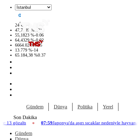
°
24
C
47,7239
%
0.01
55,1823
%
-0.06
64,4329
%
-0.02
6664.02
%
0.05
13.779
%
-14
65.184,38
%
0.37
Gündem
Dünya
Politika
Yerel
Yaşam
Son Dakika
07:59
Japonya'da aşırı sıcaklar nedeniyle hayvanat bahçesinde üç aslan
Gündem
Dünya