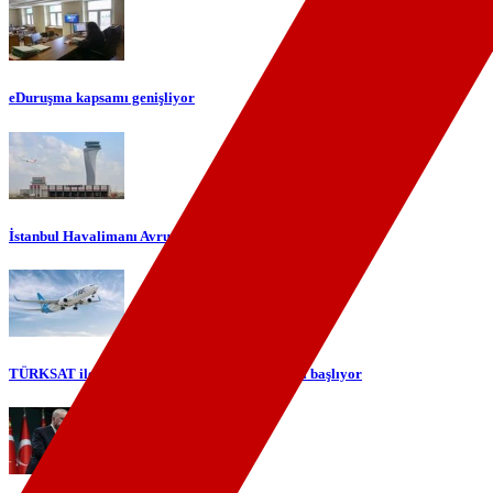
eDuruşma kapsamı genişliyor
İstanbul Havalimanı Avrupa'nın en yoğun havalimanı oldu
TÜRKSAT ile gökyüzünde yerli internet dönemi başlıyor