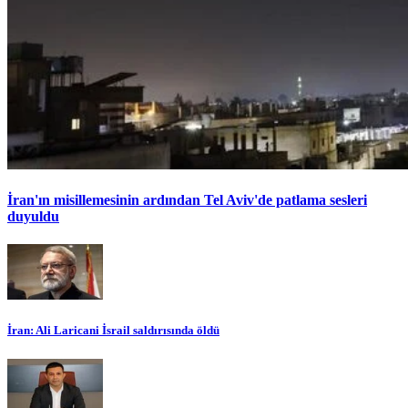
İran'ın misillemesinin ardından Tel Aviv'de patlama sesleri
duyuldu
İran: Ali Laricani İsrail saldırısında öldü