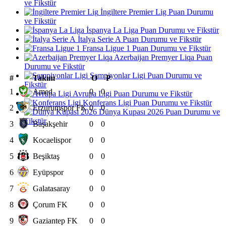
ve Fikstür
İngiltere Premier Lig Puan Durumu
ve Fikstür
İspanya La Liga Puan Durumu ve Fikstür
İtalya Serie A Puan Durumu ve Fikstür
Fransa Ligue 1 Puan Durumu ve Fikstür
Azerbaijan Premyer Liqa Puan
Durumu ve Fikstür
Şampiyonlar Ligi Puan Durumu ve
#
Takım
O
P
Fikstür
1
Amed
0
0
Avrupa Ligi Puan Durumu ve Fikstür
Konferans Ligi Puan Durumu ve Fikstür
2
Erzurumspor FK
0
0
Dünya Kupası 2026 Puan Durumu ve
Fikstür
3
Başakşehir
0
0
4
Kocaelispor
0
0
5
Beşiktaş
0
0
6
Eyüpspor
0
0
7
Galatasaray
0
0
8
Çorum FK
0
0
9
Gaziantep FK
0
0