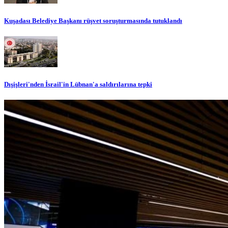
Kuşadası Belediye Başkanı rüşvet soruşturmasında tutuklandı
Dışişleri'nden İsrail'in Lübnan'a saldırılarına tepki