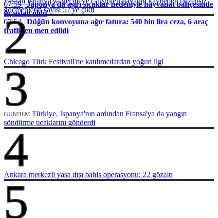
Fas'tan İspanya'ya geçmeye çalışırken hayatını kaybeden düzensiz
07:59 |
Japonya'da aşırı sıcaklar nedeniyle hayvanat bahçesinde
göçmenlerin sayısı 57'ye çıktı
üç aslan öldü
2
07:54 |
Düğün konvoyuna ağır fatura: 540 bin lira ceza, 6 araç
trafikten men edildi
Chicago Türk Festivali'ne katılımcılardan yoğun ilgi
3
Türkiye, İspanya'nın ardından Fransa'ya da yangın
GÜNDEM
söndürme uçaklarını gönderdi
4
Ankara merkezli yasa dışı bahis operasyonu: 22 gözaltı
5