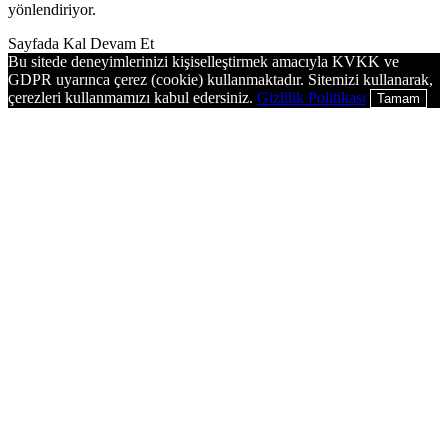
yönlendiriyor.
Sayfada Kal
Devam Et
Bu sitede deneyimlerinizi kişiselleştirmek amacıyla KVKK ve
GDPR uyarınca çerez (cookie) kullanmaktadır. Sitemizi kullanarak,
çerezleri kullanmamızı kabul edersiniz.
Gizlilik Politikası
Tamam