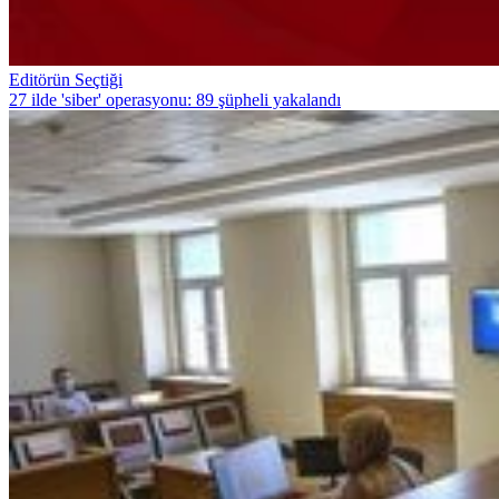
Editörün Seçtiği
27 ilde 'siber' operasyonu: 89 şüpheli yakalandı