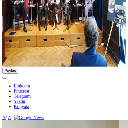
Paylaş
Linkedin
Pinterest
Telegram
Yazdır
Kopyala
-
+
A
A