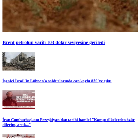
Brent petrolün varili 103 dolar seviyesine geriledi
İşgalci İsrail'in Lübnan'a saldırılarında can kaybı 850'ye çıktı
İran Cumhurbaşkanı Pezeşkiyan'dan tarihi hamle! "Komşu ülkelerden özür
dilerim, artık..."