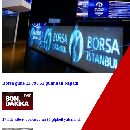
Borsa güne 13.798,53 puandan başladı
27 ilde 'siber' operasyonu: 89 şüpheli yakalandı