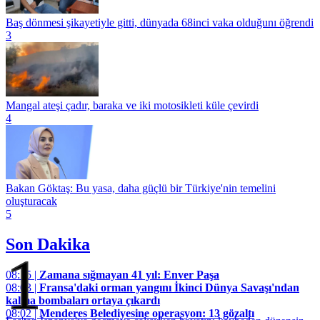
Baş dönmesi şikayetiyle gitti, dünyada 68inci vaka olduğunı öğrendi
3
Mangal ateşi çadır, baraka ve iki motosikleti küle çevirdi
4
Bakan Göktaş: Bu yasa, daha güçlü bir Türkiye'nin temelini
oluşturacak
5
Son Dakika
1
08:15 |
Zamana sığmayan 41 yıl: Enver Paşa
08:03 |
Fransa'daki orman yangını İkinci Dünya Savaşı'ndan
kalma bombaları ortaya çıkardı
08:02 |
Menderes Belediyesine operasyon: 13 gözaltı