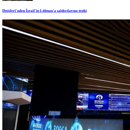
Dışişleri'nden İsrail'in Lübnan'a saldırılarına tepki