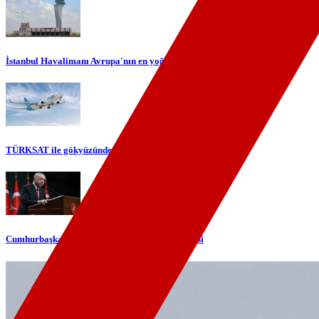
İstanbul Havalimanı Avrupa'nın en yoğun havalimanı oldu
TÜRKSAT ile gökyüzünde yerli internet dönemi başlıyor
Cumhurbaşkanı Erdoğan'dan telefon diplomasisi