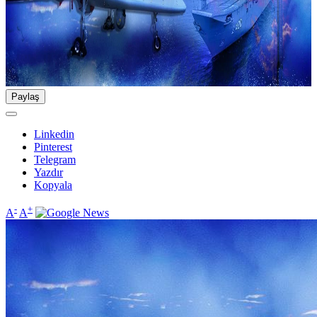
Paylaş
Linkedin
Pinterest
Telegram
Yazdır
Kopyala
-
+
A
A