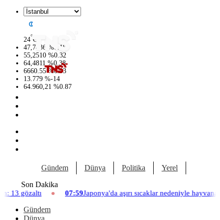
°
24
C
47,7436
%
0.18
55,2510
%
0.32
64,4811
%
0.38
6660.55
%
0.03
13.779
%
-14
64.960,21
%
0.87
Gündem
Dünya
Politika
Yerel
Yaşam
Son Dakika
07:59
Japonya'da aşırı sıcaklar nedeniyle hayvanat bahçesinde üç asl
Gündem
Dünya