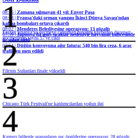
1
08:15 |
Zamana sığmayan 41 yıl: Enver Paşa
08:03 |
Fransa'daki orman yangını İkinci Dünya Savaşı'ndan
kalma bombaları ortaya çıkardı
08:02 |
Menderes Belediyesine operasyon: 13 gözaltı
Fas'tan İspanya'ya geçmeye çalışırken hayatını kaybeden düzensiz
07:59 |
Japonya'da aşırı sıcaklar nedeniyle hayvanat bahçesinde
göçmenlerin sayısı 57'ye çıktı
üç aslan öldü
2
07:54 |
Düğün konvoyuna ağır fatura: 540 bin lira ceza, 6 araç
trafikten men edildi
Filenin Sultanları finale yükseldi
3
Chicago Türk Festivali'ne katılımcılardan yoğun ilgi
4
Kırmızı bültenle arananların suç örgütlerine operasyon: 28 gözaltı