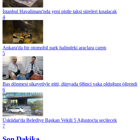
İstanbul Havalimanı'nda yeni pistle taksi süreleri kısalacak
4
Ankara'da bir otomobil park halindeki araçlara çarptı
5
Baş dönmesi şikayetiyle gitti, dünyada 68inci vaka olduğunı öğrendi
6
Üsküdar'da Belediye Başkan Vekili 5 Ağustos'ta seçilecek
7
Son Dakika