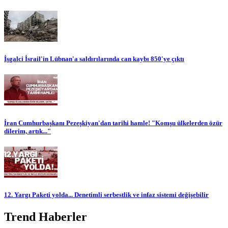
İşgalci İsrail'in Lübnan'a saldırılarında can kaybı 850'ye çıktı
İran Cumhurbaşkanı Pezeşkiyan'dan tarihi hamle! "Komşu ülkelerden özür
dilerim, artık..."
12. Yargı Paketi yolda... Denetimli serbestlik ve infaz sistemi değişebilir
Trend Haberler