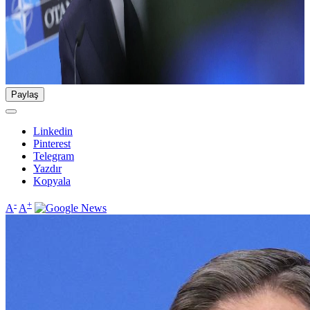
Paylaş
Linkedin
Pinterest
Telegram
Yazdır
Kopyala
-
+
A
A