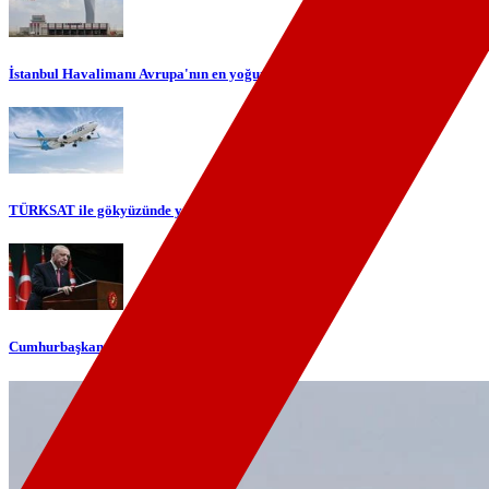
İstanbul Havalimanı Avrupa'nın en yoğun havalimanı oldu
TÜRKSAT ile gökyüzünde yerli internet dönemi başlıyor
Cumhurbaşkanı Erdoğan'dan telefon diplomasisi