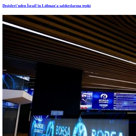
Dışişleri'nden İsrail'in Lübnan'a saldırılarına tepki