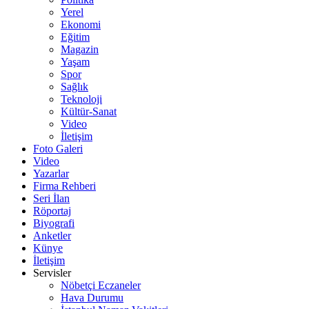
Yerel
Ekonomi
Eğitim
Magazin
Yaşam
Spor
Sağlık
Teknoloji
Kültür-Sanat
Video
İletişim
Foto Galeri
Video
Yazarlar
Firma Rehberi
Seri İlan
Röportaj
Biyografi
Anketler
Künye
İletişim
Servisler
Nöbetçi Eczaneler
Hava Durumu