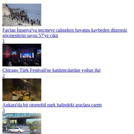
Fas'tan İspanya'ya geçmeye çalışırken hayatını kaybeden düzensiz
göçmenlerin sayısı 57'ye çıktı
1
Chicago Türk Festivali'ne katılımcılardan yoğun ilgi
2
Ankara'da bir otomobil park halindeki araçlara çarptı
3