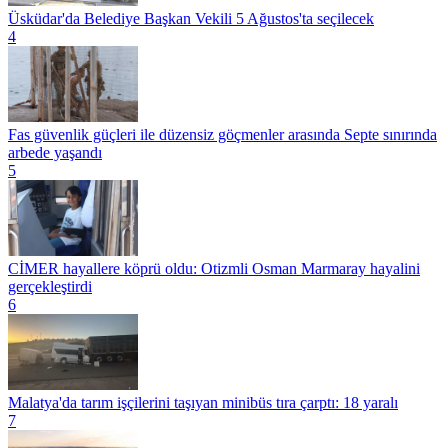
Üsküdar'da Belediye Başkan Vekili 5 Ağustos'ta seçilecek
4
Fas güvenlik güçleri ile düzensiz göçmenler arasında Septe sınırında
arbede yaşandı
5
CİMER hayallere köprü oldu: Otizmli Osman Marmaray hayalini
gerçekleştirdi
6
Malatya'da tarım işçilerini taşıyan minibüs tıra çarptı: 18 yaralı
7