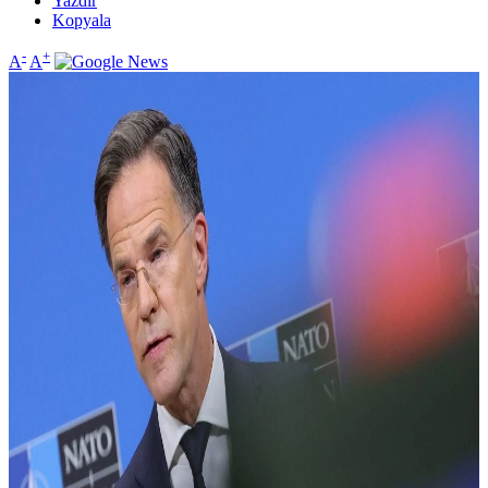
Yazdır
Kopyala
-
+
A
A