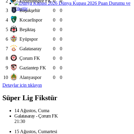
2
Erzurumspor FK
0
0
Dünya Kupası 2026 Puan Durumu ve
Fikstür
3
Başakşehir
0
0
4
Kocaelispor
0
0
5
Beşiktaş
0
0
6
Eyüpspor
0
0
7
Galatasaray
0
0
8
Çorum FK
0
0
9
Gaziantep FK
0
0
10
Alanyaspor
0
0
Detaylar için tıklayın
Süper Lig Fikstür
14 Ağustos, Cuma
Galatasaray - Çorum FK
21:30
15 Ağustos, Cumartesi