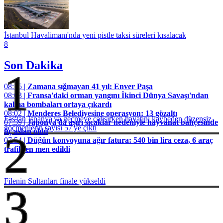
İstanbul Havalimanı'nda yeni pistle taksi süreleri kısalacak
8
Son Dakika
1
08:15 |
Zamana sığmayan 41 yıl: Enver Paşa
08:03 |
Fransa'daki orman yangını İkinci Dünya Savaşı'ndan
kalma bombaları ortaya çıkardı
08:02 |
Menderes Belediyesine operasyon: 13 gözaltı
Fas'tan İspanya'ya geçmeye çalışırken hayatını kaybeden düzensiz
07:59 |
Japonya'da aşırı sıcaklar nedeniyle hayvanat bahçesinde
göçmenlerin sayısı 57'ye çıktı
üç aslan öldü
2
07:54 |
Düğün konvoyuna ağır fatura: 540 bin lira ceza, 6 araç
trafikten men edildi
Filenin Sultanları finale yükseldi
3