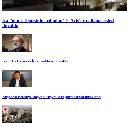
İran'ın misillemesinin ardından Tel Aviv'de patlama sesleri
duyuldu
İran: Ali Laricani İsrail saldırısında öldü
Kuşadası Belediye Başkanı rüşvet soruşturmasında tutuklandı