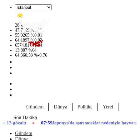
°
28
C
47,7069
%
0.17
55,0265
%
0.01
64,1897
%
0.02
6574.81
%
1.44
13.887
%
64
64.360,53
%
-0.76
Gündem
Dünya
Politika
Yerel
Yaşam
Son Dakika
07:59
Japonya'da aşırı sıcaklar nedeniyle hayvanat bahçesinde üç asla
Gündem
Dünya