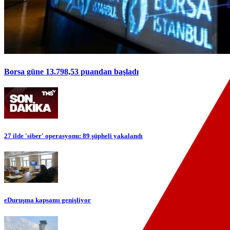
Borsa güne 13.798,53 puandan başladı
27 ilde 'siber' operasyonu: 89 şüpheli yakalandı
eDuruşma kapsamı genişliyor