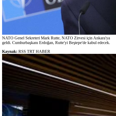
NATO Genel Sekreteri Mark Rutte, NATO Zirvesi için Ankara'ya
geldi. Cumhurbaşkanı Erdoğan, Rutte'yi Beştepe'de kabul edecek.
Kaynak:
RSS TRT HABER