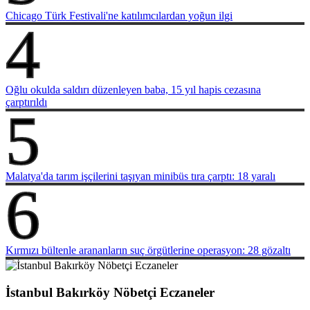
Chicago Türk Festivali'ne katılımcılardan yoğun ilgi
4
Oğlu okulda saldırı düzenleyen baba, 15 yıl hapis cezasına
çarptırıldı
5
Malatya'da tarım işçilerini taşıyan minibüs tıra çarptı: 18 yaralı
6
Kırmızı bültenle arananların suç örgütlerine operasyon: 28 gözaltı
İstanbul Bakırköy Nöbetçi Eczaneler