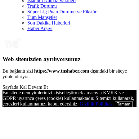
İstanbul Namaz Vakitleri
Trafik Durumu
Süper Lig Puan Durumu ve Fikstür
Tüm Manşetler
Son Dakika Haberleri
Haber Arşivi
Web sitemizden ayrılıyorsunuz
Bu bağlantı sizi
https://www.tnshaber.com
dışındaki bir siteye
yönlendiriyor.
Sayfada Kal
Devam Et
Bu sitede deneyimlerinizi kişiselleştirmek amacıyla KVKK ve
GDPR uyarınca çerez (cookie) kullanmaktadır. Sitemizi kullanarak,
çerezleri kullanmamızı kabul edersiniz.
Gizlilik Politikası
Tamam