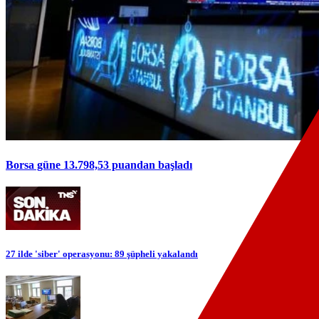
Borsa güne 13.798,53 puandan başladı
27 ilde 'siber' operasyonu: 89 şüpheli yakalandı