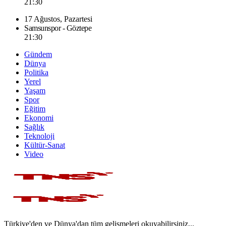
21:30
17 Ağustos, Pazartesi
Samsunspor - Göztepe
21:30
Gündem
Dünya
Politika
Yerel
Yaşam
Spor
Eğitim
Ekonomi
Sağlık
Teknoloji
Kültür-Sanat
Video
Türkiye'den ve Dünya'dan tüm gelişmeleri okuyabilirsiniz...