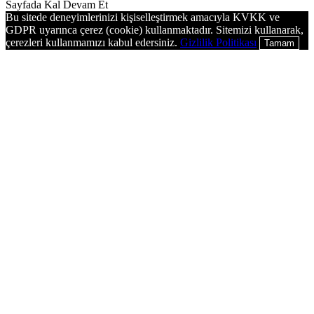
Sayfada Kal
Devam Et
Bu sitede deneyimlerinizi kişiselleştirmek amacıyla KVKK ve
GDPR uyarınca çerez (cookie) kullanmaktadır. Sitemizi kullanarak,
çerezleri kullanmamızı kabul edersiniz.
Gizlilik Politikası
Tamam