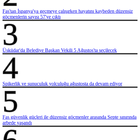
Fas'tan İspanya'ya geçmeye çalışırken hayatını kaybeden düzensiz
göçmenlerin sayısı 57'ye çıktı
3
Üsküdar'da Belediye Başkan Vekili 5 Ağustos'ta seçilecek
4
Spikerlik ve sunuculuk yolculuğu ağustosta da devam ediyor
5
Fas güvenlik güçleri ile düzensiz göçmenler arasında Septe sınırında
arbede yaşandı