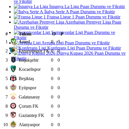
ve Fikstür
İspanya La Liga Puan Durumu ve Fikstür
İtalya Serie A Puan Durumu ve Fikstür
Fransa Ligue 1 Puan Durumu ve Fikstür
Azerbaijan Premyer Liqa Puan
Durumu ve Fikstür
Şampiyonlar Ligi Puan Durumu ve
#
Takım
O
P
Fikstür
1
Amed
0
0
Avrupa Ligi Puan Durumu ve Fikstür
Konferans Ligi Puan Durumu ve Fikstür
2
Erzurumspor FK
0
0
Dünya Kupası 2026 Puan Durumu ve
Fikstür
3
Başakşehir
0
0
4
Kocaelispor
0
0
5
Beşiktaş
0
0
6
Eyüpspor
0
0
7
Galatasaray
0
0
8
Çorum FK
0
0
9
Gaziantep FK
0
0
10
Alanyaspor
0
0