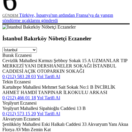
6
Türkiye, İspanya'nın ardından Fransa'ya da yangın
GÜNDEM
söndürme uçaklarını gönderdi
İstanbul Bakırköy Nöbetçi Eczaneler
Burak Eczanesi
Cevizlik Mahallesi Kırmızı Şebboy Sokak 15 A UZMANLAR TIP
MERKEZİ YANI DERSHANELER SOKAĞI İSTANBUL
CADDESİ AÇIK OTOPARKIN SOKAĞI
0 (212) 583 28 03
Yol Tarifi Al
Tekin Eczanesi
Kartaltepe Mahallesi Mehmet Sait Sokak No:1 B İNCİRLİK
AHMET HAMDİ TANPINAR İLKOKULU ARKASI
0 (212) 466 01 18
Yol Tarifi Al
Yeşilyurt Eczanesi
Yeşilyurt Mahallesi Sipahioğlu Caddesi 13 B
0 (212) 573 15 20
Yol Tarifi Al
Akvaryum Eczanesi
Şenlikköy Mahallesi Eski Halkalı Caddesi 33 Akvaryum Yanı Akua
Florya AVMm Zemin Kat