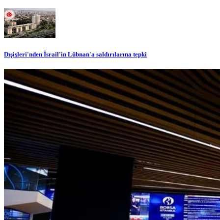
Dışişleri'nden İsrail'in Lübnan'a saldırılarına tepki