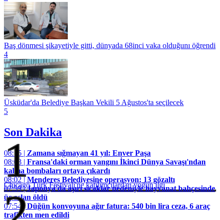
Baş dönmesi şikayetiyle gitti, dünyada 68inci vaka olduğunı öğrendi
4
Üsküdar'da Belediye Başkan Vekili 5 Ağustos'ta seçilecek
5
Son Dakika
1
08:15 |
Zamana sığmayan 41 yıl: Enver Paşa
08:03 |
Fransa'daki orman yangını İkinci Dünya Savaşı'ndan
kalma bombaları ortaya çıkardı
08:02 |
Menderes Belediyesine operasyon: 13 gözaltı
Chicago Türk Festivali'ne katılımcılardan yoğun ilgi
07:59 |
Japonya'da aşırı sıcaklar nedeniyle hayvanat bahçesinde
2
üç aslan öldü
07:54 |
Düğün konvoyuna ağır fatura: 540 bin lira ceza, 6 araç
trafikten men edildi