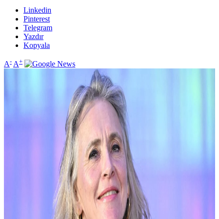
Linkedin
Pinterest
Telegram
Yazdır
Kopyala
-
+
A
A