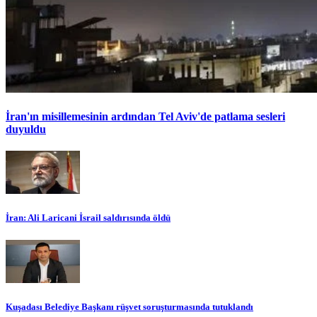
İran'ın misillemesinin ardından Tel Aviv'de patlama sesleri
duyuldu
İran: Ali Laricani İsrail saldırısında öldü
Kuşadası Belediye Başkanı rüşvet soruşturmasında tutuklandı