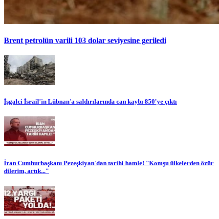
Brent petrolün varili 103 dolar seviyesine geriledi
İşgalci İsrail'in Lübnan'a saldırılarında can kaybı 850'ye çıktı
İran Cumhurbaşkanı Pezeşkiyan'dan tarihi hamle! "Komşu ülkelerden özür
dilerim, artık..."