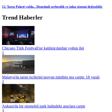
12. Yargı Paketi yolda... Denetimli serbestlik ve infaz sistemi değişebilir
Trend Haberler
Chicago Türk Festivali'ne katılımcılardan yoğun ilgi
1
Malatya'da tarım işçilerini taşıyan minibüs tıra çarptı: 18 yaralı
2
Ankara'da bir otomobil park halindeki araçlara çarptı
3