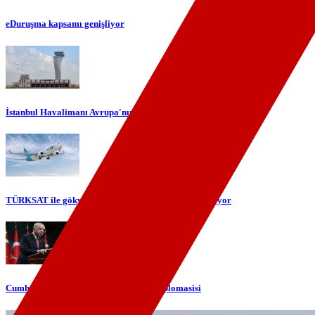
eDuruşma kapsamı genişliyor
İstanbul Havalimanı Avrupa'nın en yoğun havalimanı oldu
TÜRKSAT ile gökyüzünde yerli internet dönemi başlıyor
Cumhurbaşkanı Erdoğan'dan telefon diplomasisi