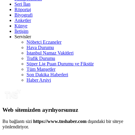
Seri İlan
Röportaj
Biyografi
Anketler
Künye
İletişim
Servisler
Nöbetçi Eczaneler
Hava Durumu
İstanbul Namaz Vakitleri
Trafik Durumu
Süper Lig Puan Durumu ve Fikstür
Tüm Manşetler
Son Dakika Haberleri
Haber Arşivi
Web sitemizden ayrılıyorsunuz
Bu bağlantı sizi
https://www.tnshaber.com
dışındaki bir siteye
yönlendiriyor.