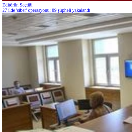
Editörün Seçtiği
27 ilde 'siber' operasyonu: 89 şüpheli yakalandı