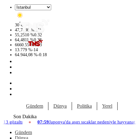
°
30
C
47,7436
%
0.18
55,2510
%
0.32
64,4811
%
0.38
6660.55
%
0.03
13.779
%
-14
64.944,08
%
-0.18
Gündem
Dünya
Politika
Yerel
Yaşam
Son Dakika
07:59
Japonya'da aşırı sıcaklar nedeniyle hayvanat bahçesinde üç aslan 
Gündem
Dünya