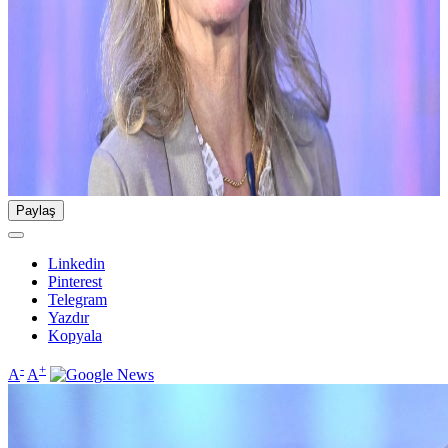
Paylaş
Linkedin
Pinterest
Telegram
Yazdır
Kopyala
-
+
A
A