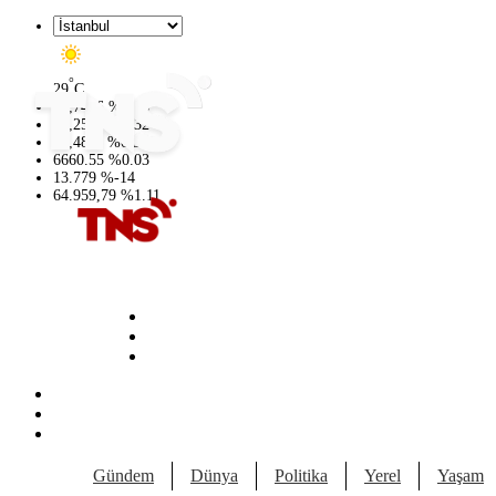
°
29
C
47,7436
%
0.18
55,2510
%
0.32
64,4811
%
0.38
6660.55
%
0.03
13.779
%
-14
64.959,79
%
1.11
Gündem
Dünya
Politika
Yerel
Yaşam