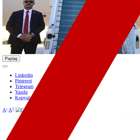
Paylaş
Linkedin
Pinterest
Telegram
Yazdır
Kopyala
-
+
A
A