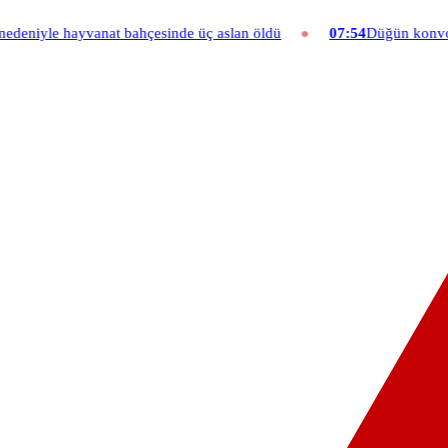
 bahçesinde üç aslan öldü
07:54
Düğün konvoyuna ağır fatura: 540 