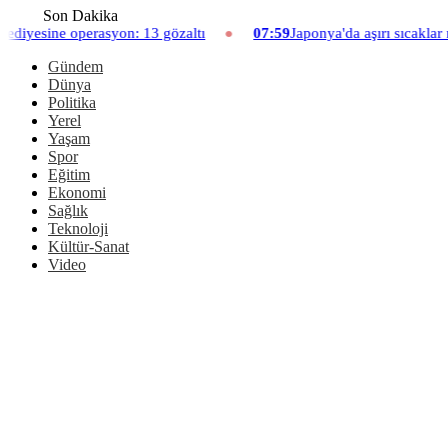
Son Dakika
: 13 gözaltı
07:59
Japonya'da aşırı sıcaklar nedeniyle hayvanat
Gündem
Dünya
Politika
Yerel
Yaşam
Spor
Eğitim
Ekonomi
Sağlık
Teknoloji
Kültür-Sanat
Video