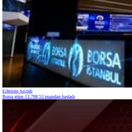
Editörün Seçtiği
Borsa güne 13.798,53 puandan başladı