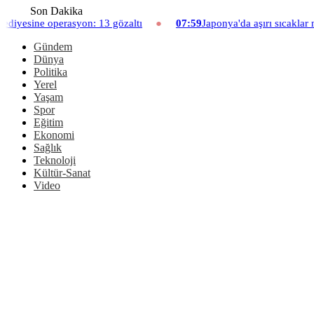
Son Dakika
3 gözaltı
07:59
Japonya'da aşırı sıcaklar nedeniyle hayvanat ba
Gündem
Dünya
Politika
Yerel
Yaşam
Spor
Eğitim
Ekonomi
Sağlık
Teknoloji
Kültür-Sanat
Video