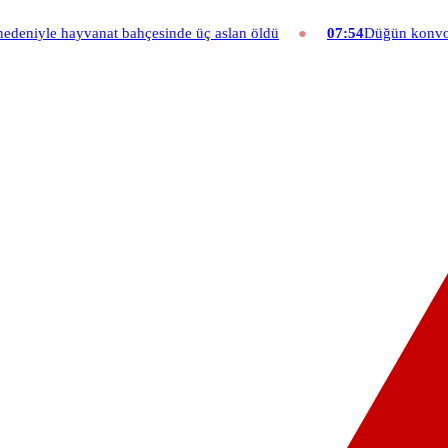
hçesinde üç aslan öldü
07:54
Düğün konvoyuna ağır fatura: 540 bin