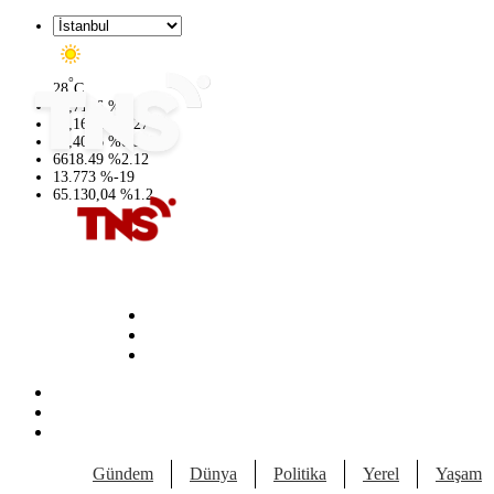
°
28
C
47,7106
%
0.17
55,1652
%
0.27
64,4046
%
0.35
6618.49
%
2.12
13.773
%
-19
65.130,04
%
1.2
Gündem
Dünya
Politika
Yerel
Yaşam