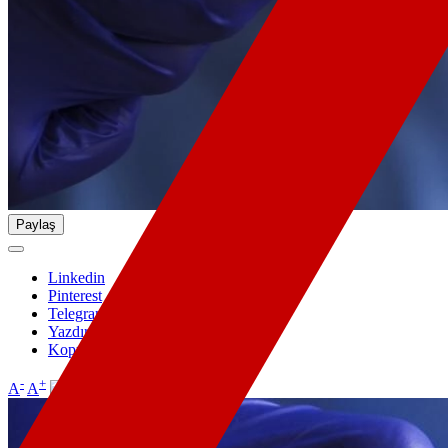
Paylaş
Linkedin
Pinterest
Telegram
Yazdır
Kopyala
-
+
A
A