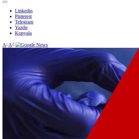
Linkedin
Pinterest
Telegram
Yazdır
Kopyala
-
+
A
A