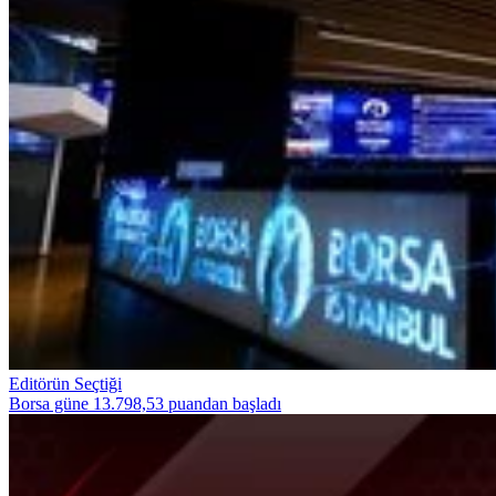
Editörün Seçtiği
Borsa güne 13.798,53 puandan başladı