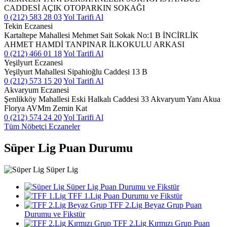
CADDESİ AÇIK OTOPARKIN SOKAĞI
0 (212) 583 28 03
Yol Tarifi Al
Tekin Eczanesi
Kartaltepe Mahallesi Mehmet Sait Sokak No:1 B İNCİRLİK
AHMET HAMDİ TANPINAR İLKOKULU ARKASI
0 (212) 466 01 18
Yol Tarifi Al
Yeşilyurt Eczanesi
Yeşilyurt Mahallesi Sipahioğlu Caddesi 13 B
0 (212) 573 15 20
Yol Tarifi Al
Akvaryum Eczanesi
Şenlikköy Mahallesi Eski Halkalı Caddesi 33 Akvaryum Yanı Akua
Florya AVMm Zemin Kat
0 (212) 574 24 20
Yol Tarifi Al
Tüm Nöbetçi Eczaneler
Süper Lig Puan Durumu
Süper Lig
Süper Lig Puan Durumu ve Fikstür
TFF 1.Lig Puan Durumu ve Fikstür
TFF 2.Lig Beyaz Grup Puan
Durumu ve Fikstür
TFF 2.Lig Kırmızı Grup Puan