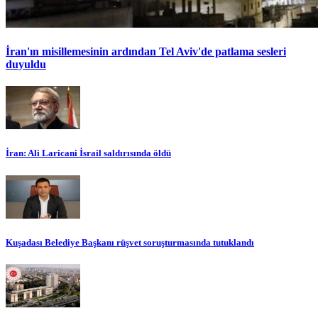
İran'ın misillemesinin ardından Tel Aviv'de patlama sesleri
duyuldu
İran: Ali Laricani İsrail saldırısında öldü
Kuşadası Belediye Başkanı rüşvet soruşturmasında tutuklandı