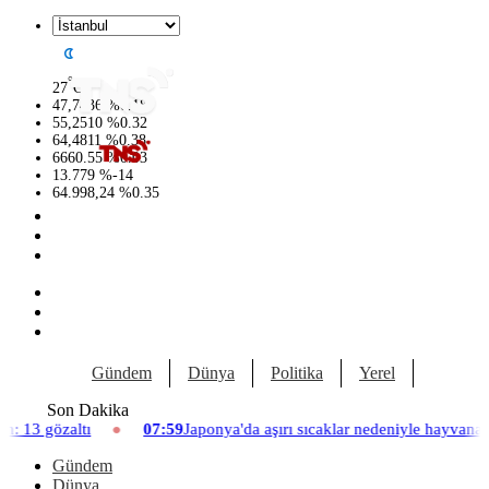
°
27
C
47,7436
%
0.18
55,2510
%
0.32
64,4811
%
0.38
6660.55
%
0.03
13.779
%
-14
64.998,24
%
0.35
Gündem
Dünya
Politika
Yerel
Yaşam
Son Dakika
07:59
Japonya'da aşırı sıcaklar nedeniyle hayvanat bahçesinde üç asla
Gündem
Dünya