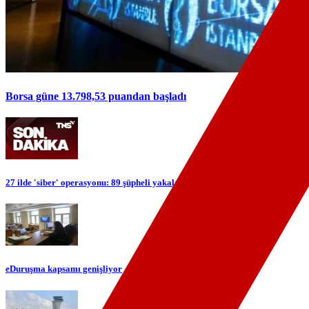
Borsa güne 13.798,53 puandan başladı
27 ilde 'siber' operasyonu: 89 şüpheli yakalandı
eDuruşma kapsamı genişliyor