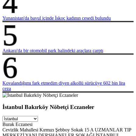
4
Yunanistan'da bavul içinde İskoç kadının cesedi bulundu
5
Ankara'da bir otomobil park halindeki araçlara çarptı
6
Kovalandığımı fark etmedim diyen alkollü sürücüye 602 bin lira
ceza
İstanbul Bakırköy Nöbetçi Eczaneler
Burak Eczanesi
Cevizlik Mahallesi Kırmızı Şebboy Sokak 15 A UZMANLAR TIP
MERKEZİ YANI DERSHANELER SOKAĞI İSTANBUL