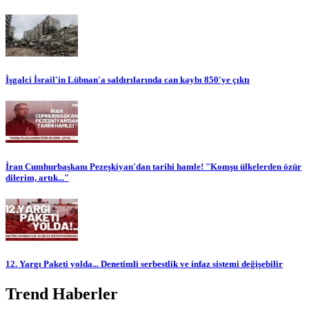
İşgalci İsrail'in Lübnan'a saldırılarında can kaybı 850'ye çıktı
İran Cumhurbaşkanı Pezeşkiyan'dan tarihi hamle! "Komşu ülkelerden özür
dilerim, artık..."
12. Yargı Paketi yolda... Denetimli serbestlik ve infaz sistemi değişebilir
Trend Haberler