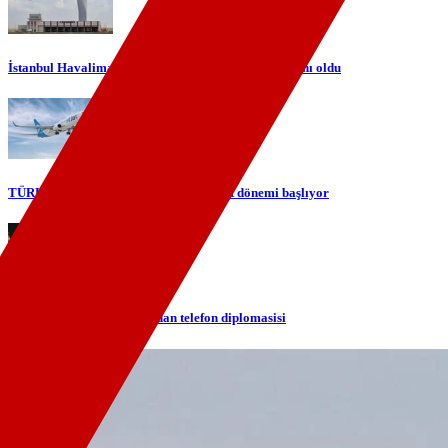
İstanbul Havalimanı Avrupa'nın en yoğun havalimanı oldu
TÜRKSAT ile gökyüzünde yerli internet dönemi başlıyor
Cumhurbaşkanı Erdoğan'dan telefon diplomasisi