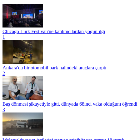
Chicago Türk Festivali'ne katılımcılardan yoğun ilgi
1
Ankara'da bir otomobil park halindeki araçlara çarptı
2
Baş dönmesi şikayetiyle gitti, dünyada 68inci vaka olduğunı öğrendi
3