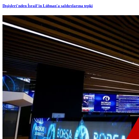
Dışişleri'nden İsrail'in Lübnan'a saldırılarına tepki