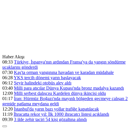
Haber Akışı
08:33
Türkiye, İspanya'nın ardından Fransa'ya da yangın söndürme
uçaklarını gönderdi
07:30
Kaş'ta orman yangınına havadan ve karadan müdahale
06:28
YKS tercih dönemi yarın başlayacak
06:12
Seyir halindeki otobüs alev aldı
03:40
Milli para atıcılar Dünya Kupası'nda bronz madalya kazandı
12:09
Milli serbest dalışçısı Kardelen dünya ikincisi oldu
01:17
İran: Hürmüz Boğazı'nda mayınlı bölgeden geçmeye çalışan 2
gemide patlama meydana geldi
12:20
İstanbul'da yarın bazı yollar trafiğe kapatılacak
11:19
İhracatta rekor yıl: İlk 1000 ihracatçı listesi açıklandı
09:39
3 ilde zehir taciri 54 kişi gözaltına alındı