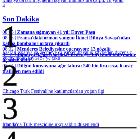
Malatya'da tarım işçilerini taşıyan minibüs tıra çarptı: 18 yaralı
4
Son Dakika
1
08:15 |
Zamana sığmayan 41 yıl: Enver Paşa
08:03 |
Fransa'daki orman yangını İkinci Dünya Savaşı'ndan
kalma bombaları ortaya çıkardı
08:02 |
Menderes Belediyesine operasyon: 13 gözaltı
Fas'tan İspanya'ya geçmeye çalışırken hayatını kaybeden düzensiz
07:59 |
Japonya'da aşırı sıcaklar nedeniyle hayvanat bahçesinde
göçmenlerin sayısı 57'ye çıktı
üç aslan öldü
2
07:54 |
Düğün konvoyuna ağır fatura: 540 bin lira ceza, 6 araç
trafikten men edildi
Chicago Türk Festivali'ne katılımcılardan yoğun ilgi
3
İrlanda'da Türk mescidine ırkçı saldırı düzenlendi