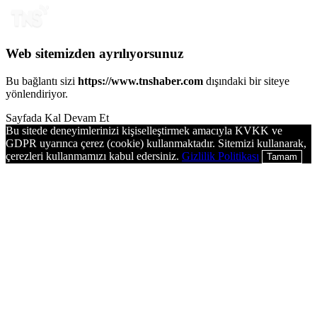
Web sitemizden ayrılıyorsunuz
Bu bağlantı sizi
https://www.tnshaber.com
dışındaki bir siteye
yönlendiriyor.
Sayfada Kal
Devam Et
Bu sitede deneyimlerinizi kişiselleştirmek amacıyla KVKK ve
GDPR uyarınca çerez (cookie) kullanmaktadır. Sitemizi kullanarak,
çerezleri kullanmamızı kabul edersiniz.
Gizlilik Politikası
Tamam