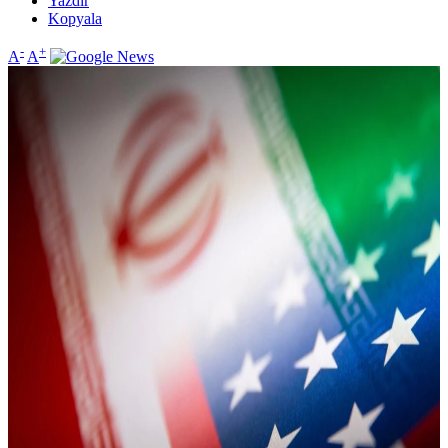
Yazdır
Kopyala
-
+
A
A