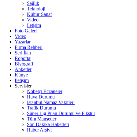
Sağlık
Teknoloji
Kültür-Sanat
Video
İletişim
Foto Galeri
Video
Yazarlar
Firma Rehberi
Seri İlan
Röportaj
Biyografi
Anketler
Künye
İletişim
Servisler
Nöbetçi Eczaneler
Hava Durumu
İstanbul Namaz Vakitleri
Trafik Durumu
Süper Lig Puan Durumu ve Fikstür
Tüm Manşetler
Son Dakika Haberleri
Haber Arşivi