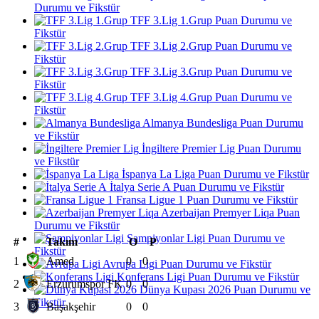
Durumu ve Fikstür
TFF 3.Lig 1.Grup Puan Durumu ve
Fikstür
TFF 3.Lig 2.Grup Puan Durumu ve
Fikstür
TFF 3.Lig 3.Grup Puan Durumu ve
Fikstür
TFF 3.Lig 4.Grup Puan Durumu ve
Fikstür
Almanya Bundesliga Puan Durumu
ve Fikstür
İngiltere Premier Lig Puan Durumu
ve Fikstür
İspanya La Liga Puan Durumu ve Fikstür
İtalya Serie A Puan Durumu ve Fikstür
Fransa Ligue 1 Puan Durumu ve Fikstür
Azerbaijan Premyer Liqa Puan
Durumu ve Fikstür
Şampiyonlar Ligi Puan Durumu ve
#
Takım
O
P
Fikstür
1
Amed
0
0
Avrupa Ligi Puan Durumu ve Fikstür
Konferans Ligi Puan Durumu ve Fikstür
2
Erzurumspor FK
0
0
Dünya Kupası 2026 Puan Durumu ve
Fikstür
3
Başakşehir
0
0