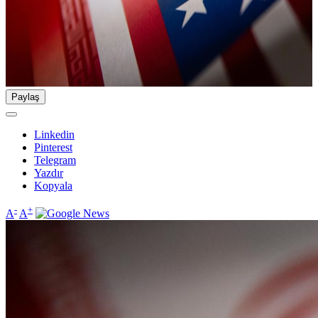
Paylaş
Linkedin
Pinterest
Telegram
Yazdır
Kopyala
-
+
A
A