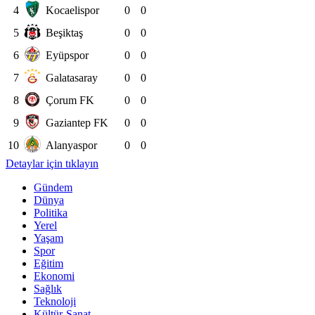
4
Kocaelispor
0
0
5
Beşiktaş
0
0
6
Eyüpspor
0
0
7
Galatasaray
0
0
8
Çorum FK
0
0
9
Gaziantep FK
0
0
10
Alanyaspor
0
0
Detaylar için tıklayın
Gündem
Dünya
Politika
Yerel
Yaşam
Spor
Eğitim
Ekonomi
Sağlık
Teknoloji
Kültür-Sanat