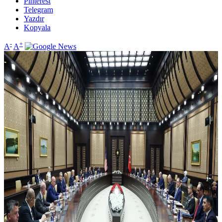
Pinterest
Telegram
Yazdır
Kopyala
-
+
A
A