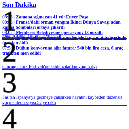
Son Dakika
1
08:15 |
Zamana sığmayan 41 yıl: Enver Paşa
08:03 |
Fransa'daki orman yangını İkinci Dünya Savaşı'ndan
kalma bombaları ortaya çıkardı
08:02 |
Menderes Belediyesine operasyon: 13 gözaltı
Filenin Sultanları finale yükseldi
07:59 |
Japonya'da aşırı sıcaklar nedeniyle hayvanat bahçesinde
2
üç aslan öldü
07:54 |
Düğün konvoyuna ağır fatura: 540 bin lira ceza, 6 araç
trafikten men edildi
Chicago Türk Festivali'ne katılımcılardan yoğun ilgi
3
Fas'tan İspanya'ya geçmeye çalışırken hayatını kaybeden düzensiz
göçmenlerin sayısı 57'ye çıktı
4