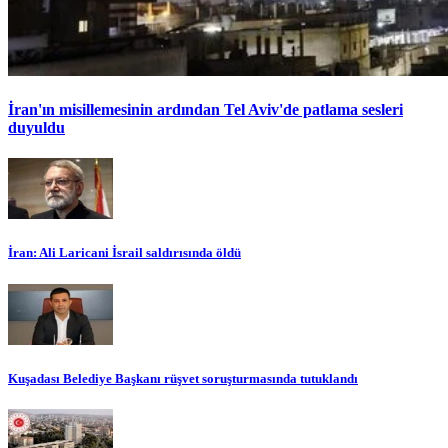
İran'ın misillemesinin ardından Tel Aviv'de patlama sesleri
duyuldu
İran: Ali Laricani İsrail saldırısında öldü
Kuşadası Belediye Başkanı rüşvet soruşturmasında tutuklandı