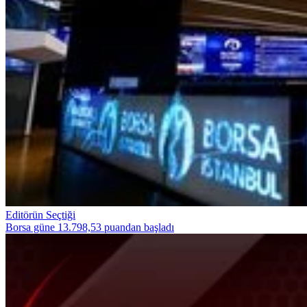
Editörün Seçtiği
Borsa güne 13.798,53 puandan başladı