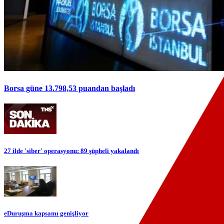
Borsa güne 13.798,53 puandan başladı
27 ilde 'siber' operasyonu: 89 şüpheli yakalandı
eDuruşma kapsamı genişliyor