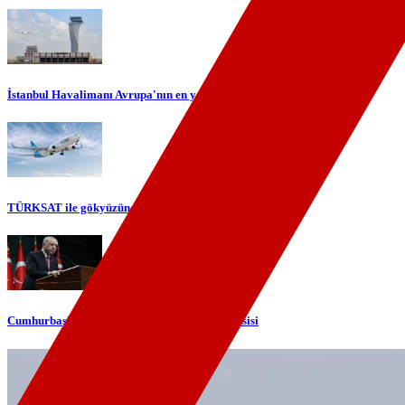
İstanbul Havalimanı Avrupa'nın en yoğun havalimanı oldu
TÜRKSAT ile gökyüzünde yerli internet dönemi başlıyor
Cumhurbaşkanı Erdoğan'dan telefon diplomasisi