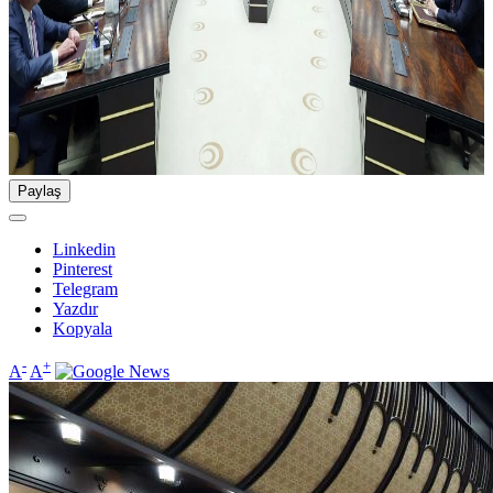
Paylaş
Linkedin
Pinterest
Telegram
Yazdır
Kopyala
-
+
A
A