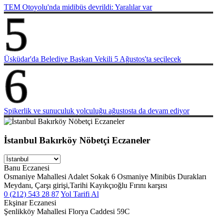
TEM Otoyolu'nda midibüs devrildi: Yaralılar var
5
Üsküdar'da Belediye Başkan Vekili 5 Ağustos'ta seçilecek
6
Spikerlik ve sunuculuk yolculuğu ağustosta da devam ediyor
İstanbul Bakırköy Nöbetçi Eczaneler
Banu Eczanesi
Osmaniye Mahallesi Adalet Sokak 6 Osmaniye Minibüs Durakları
Meydanı, Çarşı girişi,Tarihi Kayıkçıoğlu Fırını karşısı
0 (212) 543 28 87
Yol Tarifi Al
Ekşinar Eczanesi
Şenlikköy Mahallesi Florya Caddesi 59C