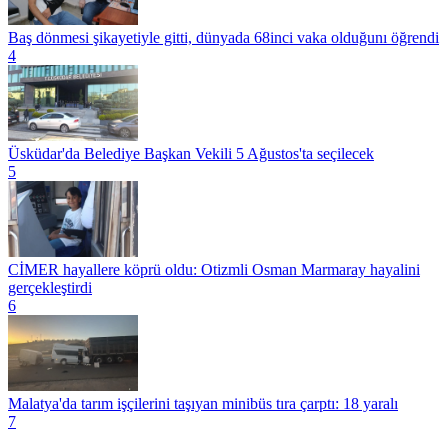
Baş dönmesi şikayetiyle gitti, dünyada 68inci vaka olduğunı öğrendi
4
Üsküdar'da Belediye Başkan Vekili 5 Ağustos'ta seçilecek
5
CİMER hayallere köprü oldu: Otizmli Osman Marmaray hayalini
gerçekleştirdi
6
Malatya'da tarım işçilerini taşıyan minibüs tıra çarptı: 18 yaralı
7