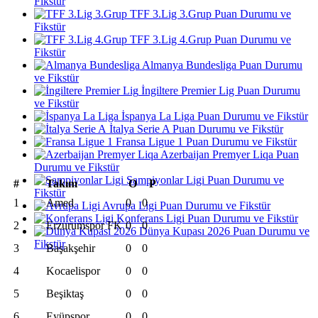
Fikstür
TFF 3.Lig 3.Grup Puan Durumu ve
Fikstür
TFF 3.Lig 4.Grup Puan Durumu ve
Fikstür
Almanya Bundesliga Puan Durumu
ve Fikstür
İngiltere Premier Lig Puan Durumu
ve Fikstür
İspanya La Liga Puan Durumu ve Fikstür
İtalya Serie A Puan Durumu ve Fikstür
Fransa Ligue 1 Puan Durumu ve Fikstür
Azerbaijan Premyer Liqa Puan
Durumu ve Fikstür
Şampiyonlar Ligi Puan Durumu ve
#
Takım
O
P
Fikstür
1
Amed
0
0
Avrupa Ligi Puan Durumu ve Fikstür
Konferans Ligi Puan Durumu ve Fikstür
2
Erzurumspor FK
0
0
Dünya Kupası 2026 Puan Durumu ve
Fikstür
3
Başakşehir
0
0
4
Kocaelispor
0
0
5
Beşiktaş
0
0
6
Eyüpspor
0
0