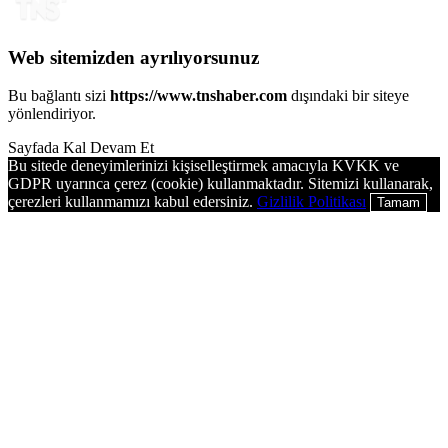
Web sitemizden ayrılıyorsunuz
Bu bağlantı sizi
https://www.tnshaber.com
dışındaki bir siteye
yönlendiriyor.
Sayfada Kal
Devam Et
Bu sitede deneyimlerinizi kişiselleştirmek amacıyla KVKK ve
GDPR uyarınca çerez (cookie) kullanmaktadır. Sitemizi kullanarak,
çerezleri kullanmamızı kabul edersiniz.
Gizlilik Politikası
Tamam