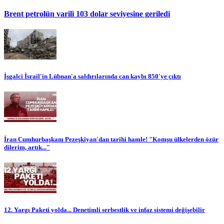
Brent petrolün varili 103 dolar seviyesine geriledi
İşgalci İsrail'in Lübnan'a saldırılarında can kaybı 850'ye çıktı
İran Cumhurbaşkanı Pezeşkiyan'dan tarihi hamle! "Komşu ülkelerden özür
dilerim, artık..."
12. Yargı Paketi yolda... Denetimli serbestlik ve infaz sistemi değişebilir