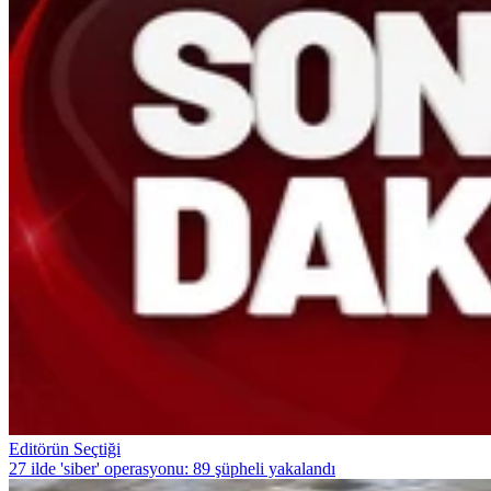
Editörün Seçtiği
27 ilde 'siber' operasyonu: 89 şüpheli yakalandı