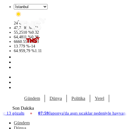
°
24
C
47,7436
%
0.18
55,2510
%
0.32
64,4811
%
0.38
6660.55
%
0.03
13.779
%
-14
64.959,79
%
1.11
Gündem
Dünya
Politika
Yerel
Yaşam
Son Dakika
07:59
Japonya'da aşırı sıcaklar nedeniyle hayvanat bahçesinde üç asla
Gündem
Dünya