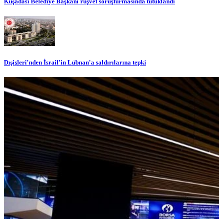
Kuşadası Belediye Başkanı rüşvet soruşturmasında tutuklandı
Dışişleri'nden İsrail'in Lübnan'a saldırılarına tepki