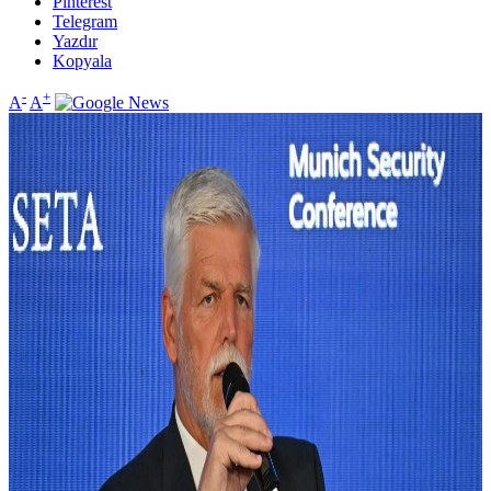
Pinterest
Telegram
Yazdır
Kopyala
-
+
A
A