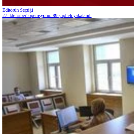
Editörün Seçtiği
27 ilde 'siber' operasyonu: 89 şüpheli yakalandı