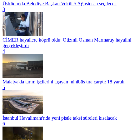
Üsküdar'da Belediye Başkan Vekili 5 Ağustos'ta seçilecek
3
CİMER hayallere köprü oldu: Otizmli Osman Marmaray hayalini
gerçekleştirdi
4
Malatya'da tarım işçilerini taşıyan minibüs tıra çarptı: 18 yaralı
5
İstanbul Havalimanı'nda yeni pistle taksi süreleri kısalacak
6