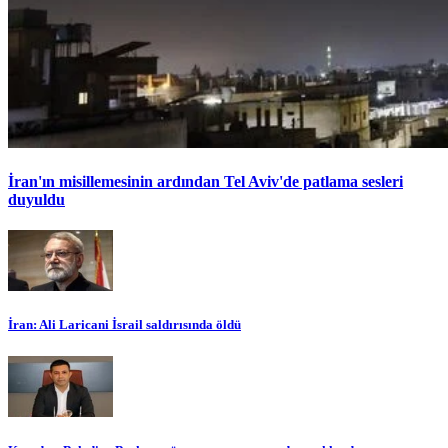
İran'ın misillemesinin ardından Tel Aviv'de patlama sesleri
duyuldu
İran: Ali Laricani İsrail saldırısında öldü