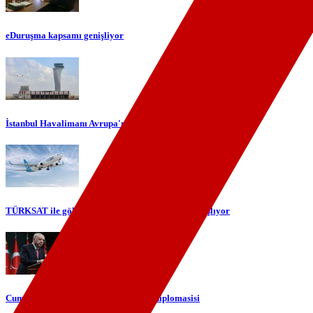
eDuruşma kapsamı genişliyor
İstanbul Havalimanı Avrupa'nın en yoğun havalimanı oldu
TÜRKSAT ile gökyüzünde yerli internet dönemi başlıyor
Cumhurbaşkanı Erdoğan'dan telefon diplomasisi