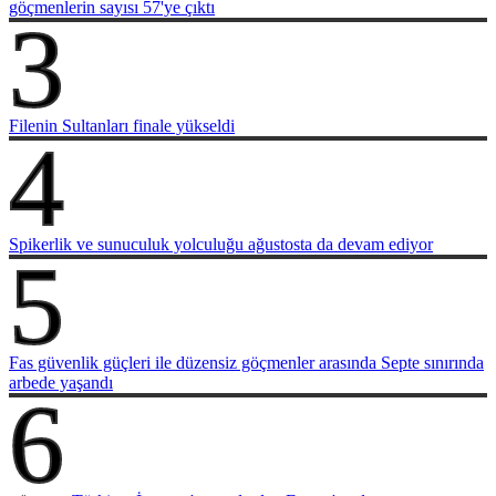
göçmenlerin sayısı 57'ye çıktı
3
Filenin Sultanları finale yükseldi
4
Spikerlik ve sunuculuk yolculuğu ağustosta da devam ediyor
5
Fas güvenlik güçleri ile düzensiz göçmenler arasında Septe sınırında
arbede yaşandı
6