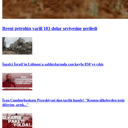
Brent petrolün varili 103 dolar seviyesine geriledi
İşgalci İsrail'in Lübnan'a saldırılarında can kaybı 850'ye çıktı
İran Cumhurbaşkanı Pezeşkiyan'dan tarihi hamle! "Komşu ülkelerden özür
dilerim, artık..."