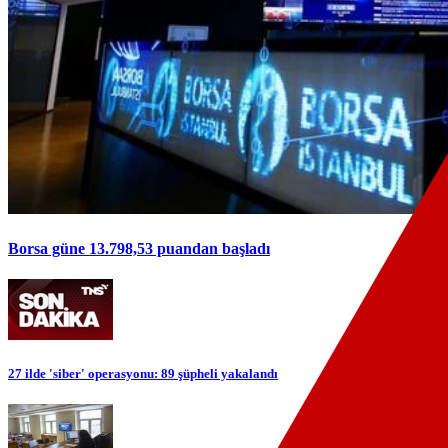
Borsa güne 13.798,53 puandan başladı
27 ilde 'siber' operasyonu: 89 şüpheli yakalandı