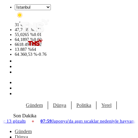
°
31
C
47,7069
%
0.17
55,0265
%
0.01
64,1897
%
0.02
6618.49
%
2.12
13.887
%
64
64.360,53
%
-0.76
Gündem
Dünya
Politika
Yerel
Yaşam
Son Dakika
07:59
Japonya'da aşırı sıcaklar nedeniyle hayvanat bahçesinde üç aslan
Gündem
Dünya