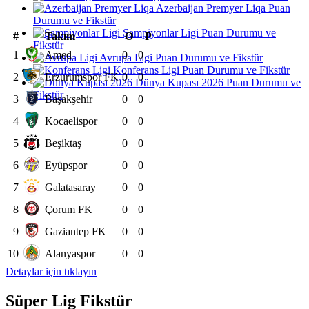
Azerbaijan Premyer Liqa Puan
Durumu ve Fikstür
Şampiyonlar Ligi Puan Durumu ve
#
Takım
O
P
Fikstür
1
Amed
0
0
Avrupa Ligi Puan Durumu ve Fikstür
Konferans Ligi Puan Durumu ve Fikstür
2
Erzurumspor FK
0
0
Dünya Kupası 2026 Puan Durumu ve
Fikstür
3
Başakşehir
0
0
4
Kocaelispor
0
0
5
Beşiktaş
0
0
6
Eyüpspor
0
0
7
Galatasaray
0
0
8
Çorum FK
0
0
9
Gaziantep FK
0
0
10
Alanyaspor
0
0
Detaylar için tıklayın
Süper Lig Fikstür