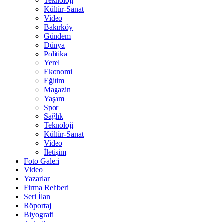
Teknoloji
Kültür-Sanat
Video
Bakırköy
Gündem
Dünya
Politika
Yerel
Ekonomi
Eğitim
Magazin
Yaşam
Spor
Sağlık
Teknoloji
Kültür-Sanat
Video
İletişim
Foto Galeri
Video
Yazarlar
Firma Rehberi
Seri İlan
Röportaj
Biyografi