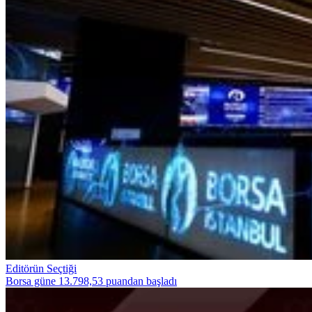
Editörün Seçtiği
Borsa güne 13.798,53 puandan başladı