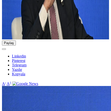
Paylaş
Linkedin
Pinterest
Telegram
Yazdır
Kopyala
-
+
A
A