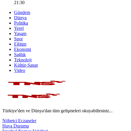
21:30
Gündem
Dünya
Politika
Yerel
Yaşam
Spor
Eğitim
Ekonomi
Sağlık
Teknoloji
Kültür-Sanat
Video
Türkiye'den ve Dünya'dan tüm gelişmeleri okuyabilirsiniz...
Nöbetçi Eczaneler
Hava Durumu