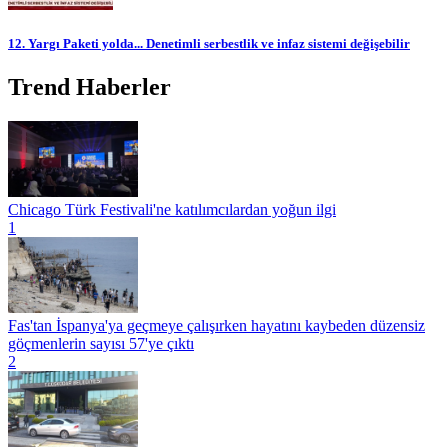
12. Yargı Paketi yolda... Denetimli serbestlik ve infaz sistemi değişebilir
Trend Haberler
Chicago Türk Festivali'ne katılımcılardan yoğun ilgi
1
Fas'tan İspanya'ya geçmeye çalışırken hayatını kaybeden düzensiz
göçmenlerin sayısı 57'ye çıktı
2