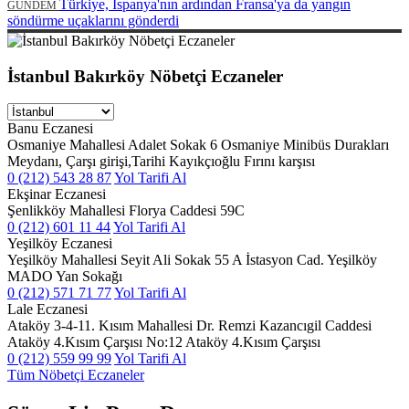
Türkiye, İspanya'nın ardından Fransa'ya da yangın
GÜNDEM
söndürme uçaklarını gönderdi
İstanbul Bakırköy Nöbetçi Eczaneler
Banu Eczanesi
Osmaniye Mahallesi Adalet Sokak 6 Osmaniye Minibüs Durakları
Meydanı, Çarşı girişi,Tarihi Kayıkçıoğlu Fırını karşısı
0 (212) 543 28 87
Yol Tarifi Al
Ekşinar Eczanesi
Şenlikköy Mahallesi Florya Caddesi 59C
0 (212) 601 11 44
Yol Tarifi Al
Yeşilköy Eczanesi
Yeşilköy Mahallesi Seyit Ali Sokak 55 A İstasyon Cad. Yeşilköy
MADO Yan Sokağı
0 (212) 571 71 77
Yol Tarifi Al
Lale Eczanesi
Ataköy 3-4-11. Kısım Mahallesi Dr. Remzi Kazancıgil Caddesi
Ataköy 4.Kısım Çarşısı No:12 Ataköy 4.Kısım Çarşısı
0 (212) 559 99 99
Yol Tarifi Al
Tüm Nöbetçi Eczaneler