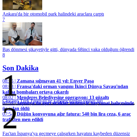
Ankara'da bir otomobil park halindeki araçlara çarptı
7
Baş dönmesi şikayetiyle gitti, dünyada 68inci vaka olduğunı öğrendi
8
Son Dakika
1
08:15 |
Zamana sığmayan 41 yıl: Enver Paşa
08:03 |
Fransa'daki orman yangını İkinci Dünya Savaşı'ndan
kalma bombaları ortaya çıkardı
08:02 |
Menderes Belediyesine operasyon: 13 gözaltı
Chicago Türk Festivali'ne katılımcılardan yoğun ilgi
07:59 |
Japonya'da aşırı sıcaklar nedeniyle hayvanat bahçesinde
2
üç aslan öldü
07:54 |
Düğün konvoyuna ağır fatura: 540 bin lira ceza, 6 araç
trafikten men edildi
Fas'tan İspanya'ya geçmeye çalışırken hayatını kaybeden düzensiz