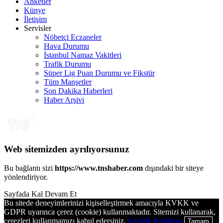
Anketler
Künye
İletişim
Servisler
Nöbetçi Eczaneler
Hava Durumu
İstanbul Namaz Vakitleri
Trafik Durumu
Süper Lig Puan Durumu ve Fikstür
Tüm Manşetler
Son Dakika Haberleri
Haber Arşivi
Web sitemizden ayrılıyorsunuz
Bu bağlantı sizi
https://www.tnshaber.com
dışındaki bir siteye
yönlendiriyor.
Sayfada Kal
Devam Et
Bu sitede deneyimlerinizi kişiselleştirmek amacıyla KVKK ve
GDPR uyarınca çerez (cookie) kullanmaktadır. Sitemizi kullanarak,
çerezleri kullanmamızı kabul edersiniz.
Gizlilik Politikası
Tamam