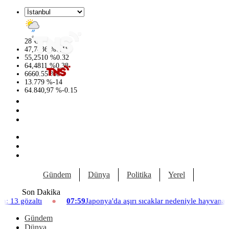
°
28
C
47,7436
%
0.18
55,2510
%
0.32
64,4811
%
0.38
6660.55
%
0
13.779
%
-14
64.840,97
%
-0.15
Gündem
Dünya
Politika
Yerel
Yaşam
Son Dakika
07:59
Japonya'da aşırı sıcaklar nedeniyle hayvanat bahçesinde üç asl
Gündem
Dünya