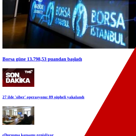
Borsa güne 13.798,53 puandan başladı
27 ilde 'siber' operasyonu: 89 şüpheli yakalandı
eDuruşma kapsamı genişliyor