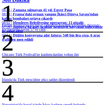
1
08:15 |
Zamana sığmayan 41 yıl: Enver Paşa
08:03 |
Fransa'daki orman yangını İkinci Dünya Savaşı'ndan
kalma bombaları ortaya çıkardı
08:02 |
Menderes Belediyesine operasyon: 13 gözaltı
Fas'tan İspanya'ya geçmeye çalışırken hayatını kaybeden düzensiz
07:59 |
Japonya'da aşırı sıcaklar nedeniyle hayvanat bahçesinde
göçmenlerin sayısı 57'ye çıktı
üç aslan öldü
2
07:54 |
Düğün konvoyuna ağır fatura: 540 bin lira ceza, 6 araç
trafikten men edildi
Chicago Türk Festivali'ne katılımcılardan yoğun ilgi
3
İrlanda'da Türk mescidine ırkçı saldırı düzenlendi
4
Yunanistan'da bavul içinde İskoç kadının cesedi bulundu