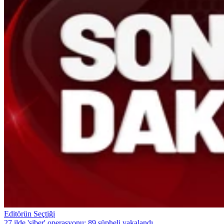
Editörün Seçtiği
27 ilde 'siber' operasyonu: 89 şüpheli yakalandı