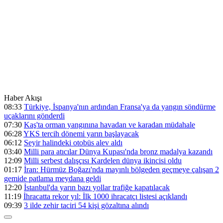
Haber Akışı
08:33
Türkiye, İspanya'nın ardından Fransa'ya da yangın söndürme
uçaklarını gönderdi
07:30
Kaş'ta orman yangınına havadan ve karadan müdahale
06:28
YKS tercih dönemi yarın başlayacak
06:12
Seyir halindeki otobüs alev aldı
03:40
Milli para atıcılar Dünya Kupası'nda bronz madalya kazandı
12:09
Milli serbest dalışçısı Kardelen dünya ikincisi oldu
01:17
İran: Hürmüz Boğazı'nda mayınlı bölgeden geçmeye çalışan 2
gemide patlama meydana geldi
12:20
İstanbul'da yarın bazı yollar trafiğe kapatılacak
11:19
İhracatta rekor yıl: İlk 1000 ihracatçı listesi açıklandı
09:39
3 ilde zehir taciri 54 kişi gözaltına alındı