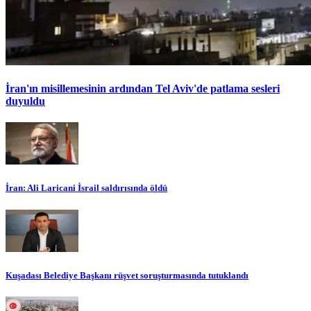
İran'ın misillemesinin ardından Tel Aviv'de patlama sesleri
duyuldu
İran: Ali Laricani İsrail saldırısında öldü
Kuşadası Belediye Başkanı rüşvet soruşturmasında tutuklandı