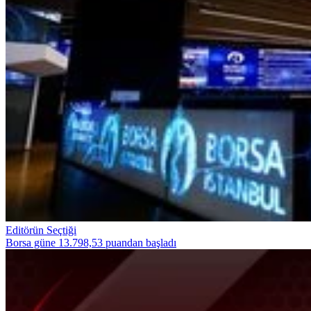
Editörün Seçtiği
Borsa güne 13.798,53 puandan başladı