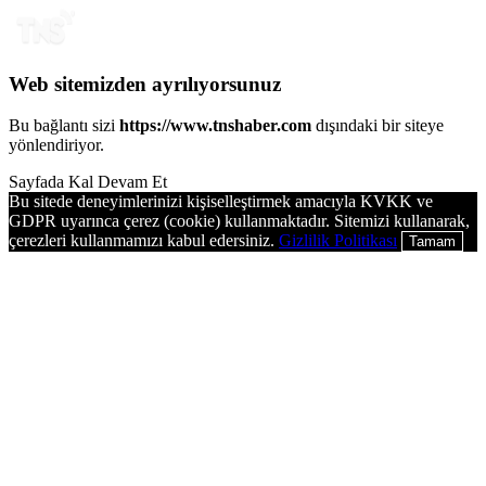
Web sitemizden ayrılıyorsunuz
Bu bağlantı sizi
https://www.tnshaber.com
dışındaki bir siteye
yönlendiriyor.
Sayfada Kal
Devam Et
Bu sitede deneyimlerinizi kişiselleştirmek amacıyla KVKK ve
GDPR uyarınca çerez (cookie) kullanmaktadır. Sitemizi kullanarak,
çerezleri kullanmamızı kabul edersiniz.
Gizlilik Politikası
Tamam