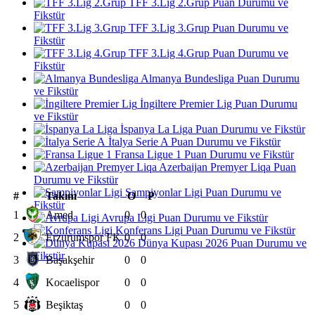
TFF 3.Lig 2.Grup Puan Durumu ve
Fikstür
TFF 3.Lig 3.Grup Puan Durumu ve
Fikstür
TFF 3.Lig 4.Grup Puan Durumu ve
Fikstür
Almanya Bundesliga Puan Durumu
ve Fikstür
İngiltere Premier Lig Puan Durumu
ve Fikstür
İspanya La Liga Puan Durumu ve Fikstür
İtalya Serie A Puan Durumu ve Fikstür
Fransa Ligue 1 Puan Durumu ve Fikstür
Azerbaijan Premyer Liqa Puan
Durumu ve Fikstür
Şampiyonlar Ligi Puan Durumu ve
#
Takım
O
P
Fikstür
1
Amed
0
0
Avrupa Ligi Puan Durumu ve Fikstür
Konferans Ligi Puan Durumu ve Fikstür
2
Erzurumspor FK
0
0
Dünya Kupası 2026 Puan Durumu ve
Fikstür
3
Başakşehir
0
0
4
Kocaelispor
0
0
5
Beşiktaş
0
0