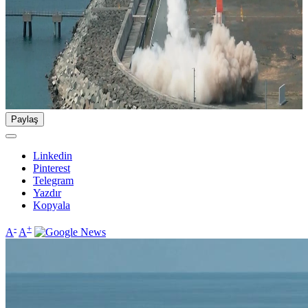
Paylaş
Linkedin
Pinterest
Telegram
Yazdır
Kopyala
-
+
A
A