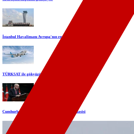
İstanbul Havalimanı Avrupa'nın en yoğun havalimanı oldu
TÜRKSAT ile gökyüzünde yerli internet dönemi başlıyor
Cumhurbaşkanı Erdoğan'dan telefon diplomasisi