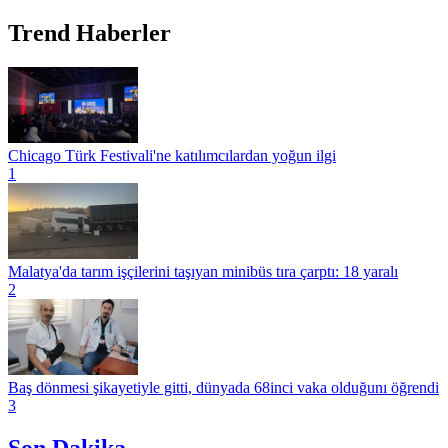
Trend Haberler
Chicago Türk Festivali'ne katılımcılardan yoğun ilgi
1
Malatya'da tarım işçilerini taşıyan minibüs tıra çarptı: 18 yaralı
2
Baş dönmesi şikayetiyle gitti, dünyada 68inci vaka olduğunı öğrendi
3
Son Dakika