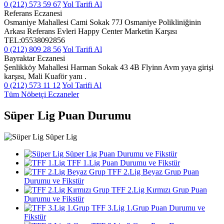
0 (212) 573 59 67
Yol Tarifi Al
Referans Eczanesi
Osmaniye Mahallesi Cami Sokak 77J Osmaniye Polikliniğinin
Arkası Referans Evleri Happy Center Marketin Karşısı
TEL:05538092856
0 (212) 809 28 56
Yol Tarifi Al
Bayraktar Eczanesi
Şenlikköy Mahallesi Harman Sokak 43 4B Flyinn Avm yaya girişi
karşısı, Mali Kuaför yanı .
0 (212) 573 11 12
Yol Tarifi Al
Tüm Nöbetçi Eczaneler
Süper Lig Puan Durumu
Süper Lig
Süper Lig Puan Durumu ve Fikstür
TFF 1.Lig Puan Durumu ve Fikstür
TFF 2.Lig Beyaz Grup Puan
Durumu ve Fikstür
TFF 2.Lig Kırmızı Grup Puan
Durumu ve Fikstür
TFF 3.Lig 1.Grup Puan Durumu ve
Fikstür