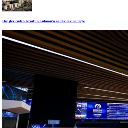
Dışişleri'nden İsrail'in Lübnan'a saldırılarına tepki