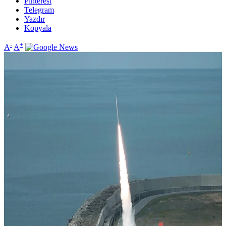
Pinterest
Telegram
Yazdır
Kopyala
-
+
A
A