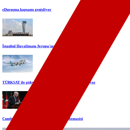
eDuruşma kapsamı genişliyor
İstanbul Havalimanı Avrupa'nın en yoğun havalimanı oldu
TÜRKSAT ile gökyüzünde yerli internet dönemi başlıyor
Cumhurbaşkanı Erdoğan'dan telefon diplomasisi