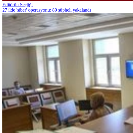
Editörün Seçtiği
27 ilde 'siber' operasyonu: 89 şüpheli yakalandı