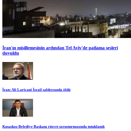
İran'ın misillemesinin ardından Tel Aviv'de patlama sesleri
duyuldu
İran: Ali Laricani İsrail saldırısında öldü
Kuşadası Belediye Başkanı rüşvet soruşturmasında tutuklandı