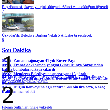
Baş dönmesi şikayetiyle gitti, dünyada 68inci vaka olduğunı öğrendi
7
Üsküdar'da Belediye Başkan Vekili 5 Ağustos'ta seçilecek
8
Son Dakika
1
08:15 |
Zamana sığmayan 41 yıl: Enver Paşa
08:03 |
Fransa'daki orman yangını İkinci Dünya Savaşı'ndan
kalma bombaları ortaya çıkardı
08:02 |
Menderes Belediyesine operasyon: 13 gözaltı
Fas'tan İspanya'ya geçmeye çalışırken hayatını kaybeden düzensiz
07:59 |
Japonya'da aşırı sıcaklar nedeniyle hayvanat bahçesinde
göçmenlerin sayısı 57'ye çıktı
üç aslan öldü
2
07:54 |
Düğün konvoyuna ağır fatura: 540 bin lira ceza, 6 araç
trafikten men edildi
Filenin Sultanları finale yükseldi