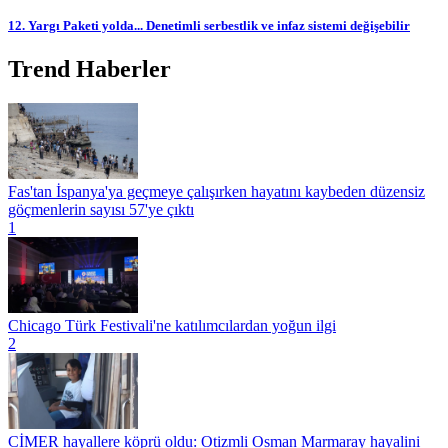
12. Yargı Paketi yolda... Denetimli serbestlik ve infaz sistemi değişebilir
Trend Haberler
Fas'tan İspanya'ya geçmeye çalışırken hayatını kaybeden düzensiz
göçmenlerin sayısı 57'ye çıktı
1
Chicago Türk Festivali'ne katılımcılardan yoğun ilgi
2
CİMER hayallere köprü oldu: Otizmli Osman Marmaray hayalini