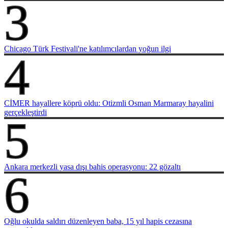
3
Chicago Türk Festivali'ne katılımcılardan yoğun ilgi
4
CİMER hayallere köprü oldu: Otizmli Osman Marmaray hayalini
gerçekleştirdi
5
Ankara merkezli yasa dışı bahis operasyonu: 22 gözaltı
6
Oğlu okulda saldırı düzenleyen baba, 15 yıl hapis cezasına