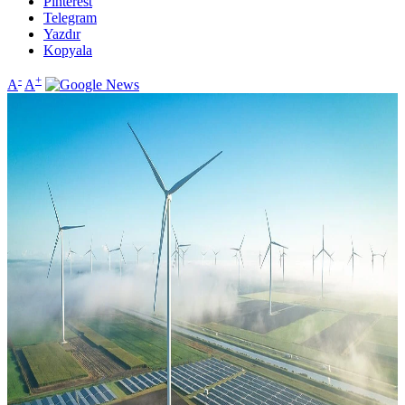
Pinterest
Telegram
Yazdır
Kopyala
-
+
A
A