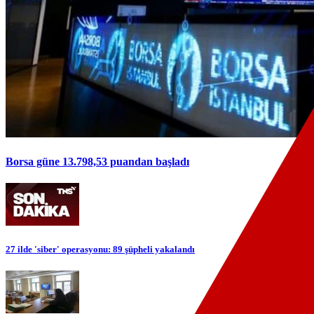
Borsa güne 13.798,53 puandan başladı
27 ilde 'siber' operasyonu: 89 şüpheli yakalandı