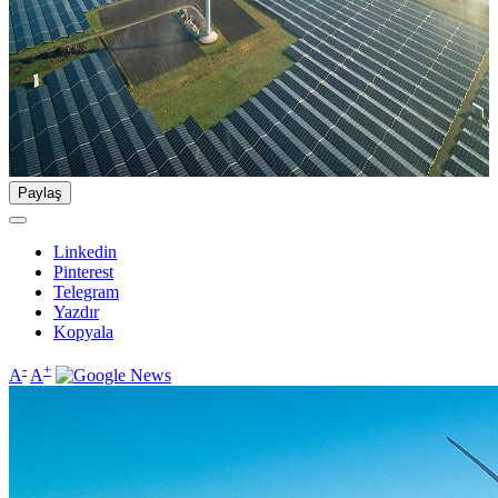
Paylaş
Linkedin
Pinterest
Telegram
Yazdır
Kopyala
-
+
A
A