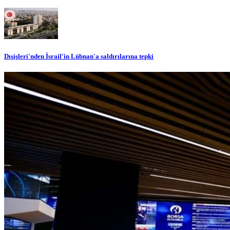
Dışişleri'nden İsrail'in Lübnan'a saldırılarına tepki