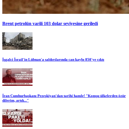
Brent petrolün varili 103 dolar seviyesine geriledi
İşgalci İsrail'in Lübnan'a saldırılarında can kaybı 850'ye çıktı
İran Cumhurbaşkanı Pezeşkiyan'dan tarihi hamle! "Komşu ülkelerden özür
dilerim, artık..."