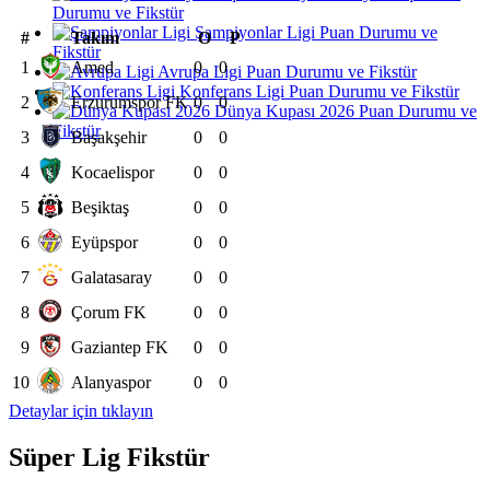
Durumu ve Fikstür
Şampiyonlar Ligi Puan Durumu ve
#
Takım
O
P
Fikstür
1
Amed
0
0
Avrupa Ligi Puan Durumu ve Fikstür
Konferans Ligi Puan Durumu ve Fikstür
2
Erzurumspor FK
0
0
Dünya Kupası 2026 Puan Durumu ve
Fikstür
3
Başakşehir
0
0
4
Kocaelispor
0
0
5
Beşiktaş
0
0
6
Eyüpspor
0
0
7
Galatasaray
0
0
8
Çorum FK
0
0
9
Gaziantep FK
0
0
10
Alanyaspor
0
0
Detaylar için tıklayın
Süper Lig Fikstür