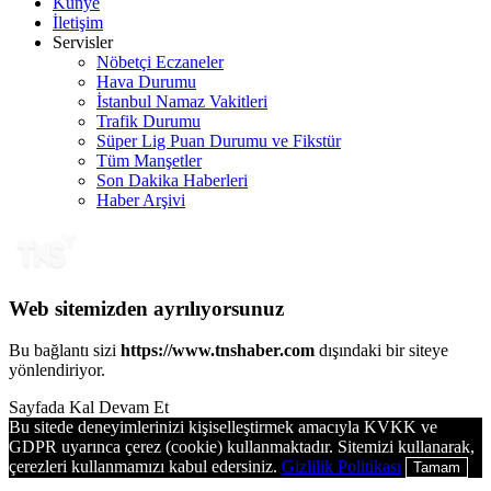
Künye
İletişim
Servisler
Nöbetçi Eczaneler
Hava Durumu
İstanbul Namaz Vakitleri
Trafik Durumu
Süper Lig Puan Durumu ve Fikstür
Tüm Manşetler
Son Dakika Haberleri
Haber Arşivi
Web sitemizden ayrılıyorsunuz
Bu bağlantı sizi
https://www.tnshaber.com
dışındaki bir siteye
yönlendiriyor.
Sayfada Kal
Devam Et
Bu sitede deneyimlerinizi kişiselleştirmek amacıyla KVKK ve
GDPR uyarınca çerez (cookie) kullanmaktadır. Sitemizi kullanarak,
çerezleri kullanmamızı kabul edersiniz.
Gizlilik Politikası
Tamam