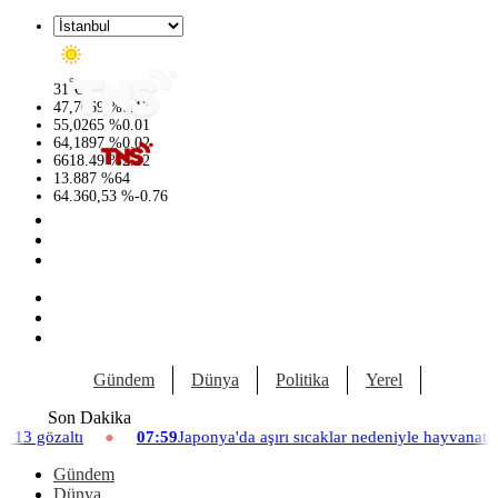
°
31
C
47,7069
%
0.17
55,0265
%
0.01
64,1897
%
0.02
6618.49
%
2.12
13.887
%
64
64.360,53
%
-0.76
Gündem
Dünya
Politika
Yerel
Yaşam
Son Dakika
07:59
Japonya'da aşırı sıcaklar nedeniyle hayvanat bahçesinde üç aslan 
Gündem
Dünya