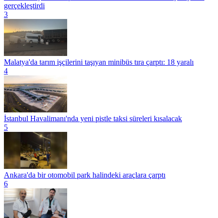
gerçekleştirdi
3
Malatya'da tarım işçilerini taşıyan minibüs tıra çarptı: 18 yaralı
4
İstanbul Havalimanı'nda yeni pistle taksi süreleri kısalacak
5
Ankara'da bir otomobil park halindeki araçlara çarptı
6