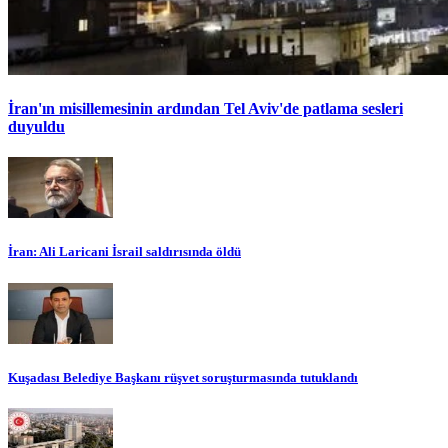
İran'ın misillemesinin ardından Tel Aviv'de patlama sesleri
duyuldu
İran: Ali Laricani İsrail saldırısında öldü
Kuşadası Belediye Başkanı rüşvet soruşturmasında tutuklandı