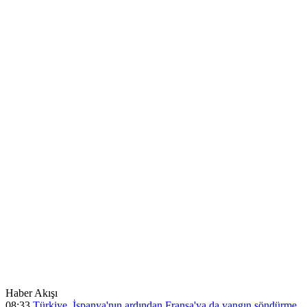
Haber Akışı
08:33
Türkiye, İspanya'nın ardından Fransa'ya da yangın söndürme