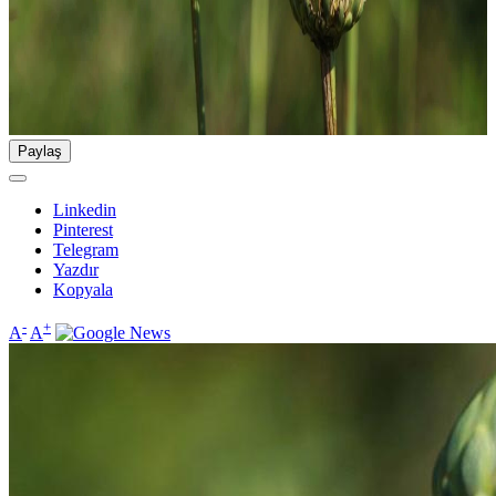
Paylaş
Linkedin
Pinterest
Telegram
Yazdır
Kopyala
-
+
A
A