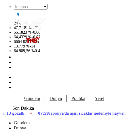
°
24
C
47,7239
%
0.01
55,1823
%
-0.06
64,4329
%
-0.02
6664.02
%
0.05
13.779
%
-14
64.989,56
%
0.4
Gündem
Dünya
Politika
Yerel
Yaşam
Son Dakika
07:59
Japonya'da aşırı sıcaklar nedeniyle hayvanat bahçesinde üç asl
Gündem
Dünya