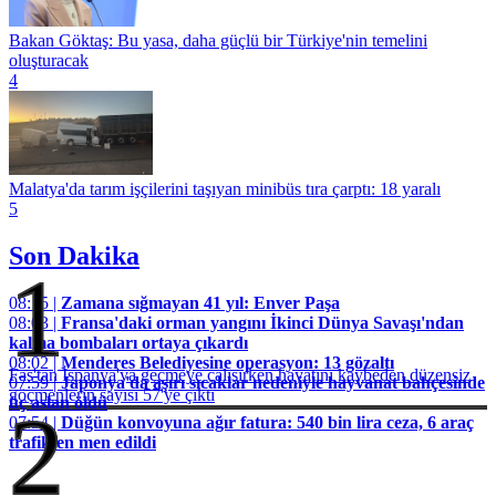
Bakan Göktaş: Bu yasa, daha güçlü bir Türkiye'nin temelini
oluşturacak
4
Malatya'da tarım işçilerini taşıyan minibüs tıra çarptı: 18 yaralı
5
Son Dakika
1
08:15 |
Zamana sığmayan 41 yıl: Enver Paşa
08:03 |
Fransa'daki orman yangını İkinci Dünya Savaşı'ndan
kalma bombaları ortaya çıkardı
08:02 |
Menderes Belediyesine operasyon: 13 gözaltı
Fas'tan İspanya'ya geçmeye çalışırken hayatını kaybeden düzensiz
07:59 |
Japonya'da aşırı sıcaklar nedeniyle hayvanat bahçesinde
göçmenlerin sayısı 57'ye çıktı
üç aslan öldü
2
07:54 |
Düğün konvoyuna ağır fatura: 540 bin lira ceza, 6 araç
trafikten men edildi