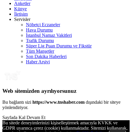
Anketler
Künye
İletişim
Servisler
Nöbetçi Eczaneler
Hava Durumu
İstanbul Namaz Vakitleri
Trafik Durumu
Süper Lig Puan Durumu ve Fikstür
Tüm Manşetler
Son Dakika Haberleri
Haber Arşivi
Web sitemizden ayrılıyorsunuz
Bu bağlantı sizi
https://www.tnshaber.com
dışındaki bir siteye
yönlendiriyor.
Sayfada Kal
Devam Et
Bu sitede deneyimlerinizi kişiselleştirmek amacıyla KVKK ve
GDPR uyarınca çerez (cookie) kullanmaktadır. Sitemizi kullanarak,