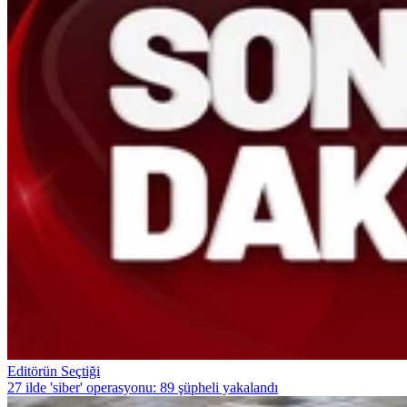
Editörün Seçtiği
27 ilde 'siber' operasyonu: 89 şüpheli yakalandı