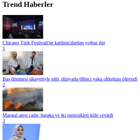
Trend Haberler
Chicago Türk Festivali'ne katılımcılardan yoğun ilgi
1
Baş dönmesi şikayetiyle gitti, dünyada 68inci vaka olduğunı öğrendi
2
Mangal ateşi çadır, baraka ve iki motosikleti küle çevirdi
3