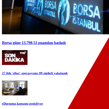
Borsa güne 13.798,53 puandan başladı
27 ilde 'siber' operasyonu: 89 şüpheli yakalandı
eDuruşma kapsamı genişliyor