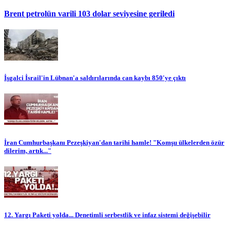
Brent petrolün varili 103 dolar seviyesine geriledi
İşgalci İsrail'in Lübnan'a saldırılarında can kaybı 850'ye çıktı
İran Cumhurbaşkanı Pezeşkiyan'dan tarihi hamle! "Komşu ülkelerden özür
dilerim, artık..."
12. Yargı Paketi yolda... Denetimli serbestlik ve infaz sistemi değişebilir