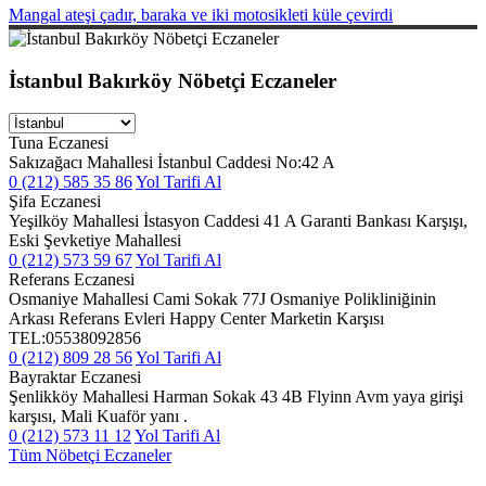
Mangal ateşi çadır, baraka ve iki motosikleti küle çevirdi
İstanbul Bakırköy Nöbetçi Eczaneler
Tuna Eczanesi
Sakızağacı Mahallesi İstanbul Caddesi No:42 A
0 (212) 585 35 86
Yol Tarifi Al
Şifa Eczanesi
Yeşilköy Mahallesi İstasyon Caddesi 41 A Garanti Bankası Karşışı,
Eski Şevketiye Mahallesi
0 (212) 573 59 67
Yol Tarifi Al
Referans Eczanesi
Osmaniye Mahallesi Cami Sokak 77J Osmaniye Polikliniğinin
Arkası Referans Evleri Happy Center Marketin Karşısı
TEL:05538092856
0 (212) 809 28 56
Yol Tarifi Al
Bayraktar Eczanesi
Şenlikköy Mahallesi Harman Sokak 43 4B Flyinn Avm yaya girişi
karşısı, Mali Kuaför yanı .
0 (212) 573 11 12
Yol Tarifi Al
Tüm Nöbetçi Eczaneler