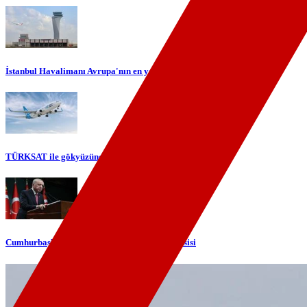
İstanbul Havalimanı Avrupa'nın en yoğun havalimanı oldu
TÜRKSAT ile gökyüzünde yerli internet dönemi başlıyor
Cumhurbaşkanı Erdoğan'dan telefon diplomasisi