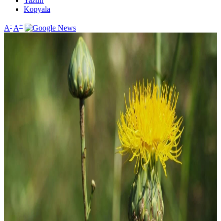
Yazdır
Kopyala
-
+
A
A