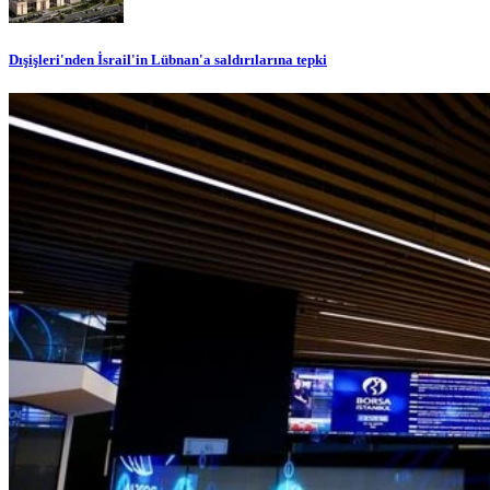
Dışişleri'nden İsrail'in Lübnan'a saldırılarına tepki