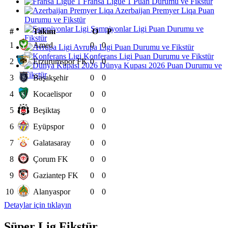
Fransa Ligue 1 Puan Durumu ve Fikstür
Azerbaijan Premyer Liqa Puan
Durumu ve Fikstür
Şampiyonlar Ligi Puan Durumu ve
#
Takım
O
P
Fikstür
1
Amed
0
0
Avrupa Ligi Puan Durumu ve Fikstür
Konferans Ligi Puan Durumu ve Fikstür
2
Erzurumspor FK
0
0
Dünya Kupası 2026 Puan Durumu ve
Fikstür
3
Başakşehir
0
0
4
Kocaelispor
0
0
5
Beşiktaş
0
0
6
Eyüpspor
0
0
7
Galatasaray
0
0
8
Çorum FK
0
0
9
Gaziantep FK
0
0
10
Alanyaspor
0
0
Detaylar için tıklayın
Süper Lig Fikstür