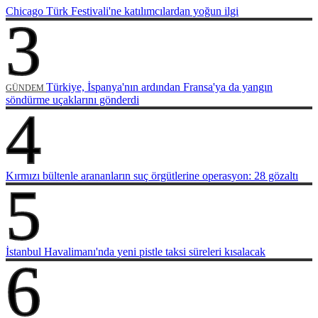
Chicago Türk Festivali'ne katılımcılardan yoğun ilgi
3
Türkiye, İspanya'nın ardından Fransa'ya da yangın
GÜNDEM
söndürme uçaklarını gönderdi
4
Kırmızı bültenle arananların suç örgütlerine operasyon: 28 gözaltı
5
İstanbul Havalimanı'nda yeni pistle taksi süreleri kısalacak
6