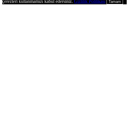
çerezleri kullanmamızı kabul edersiniz.
Gizlilik Politikası
Tamam