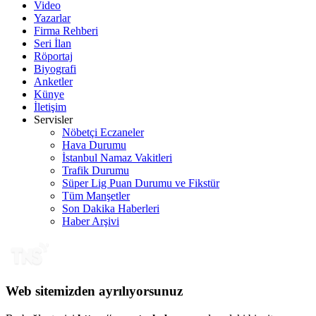
Video
Yazarlar
Firma Rehberi
Seri İlan
Röportaj
Biyografi
Anketler
Künye
İletişim
Servisler
Nöbetçi Eczaneler
Hava Durumu
İstanbul Namaz Vakitleri
Trafik Durumu
Süper Lig Puan Durumu ve Fikstür
Tüm Manşetler
Son Dakika Haberleri
Haber Arşivi
Web sitemizden ayrılıyorsunuz