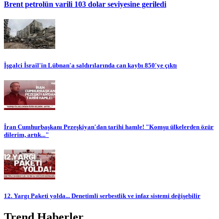
Brent petrolün varili 103 dolar seviyesine geriledi
İşgalci İsrail'in Lübnan'a saldırılarında can kaybı 850'ye çıktı
İran Cumhurbaşkanı Pezeşkiyan'dan tarihi hamle! "Komşu ülkelerden özür
dilerim, artık..."
12. Yargı Paketi yolda... Denetimli serbestlik ve infaz sistemi değişebilir
Trend Haberler