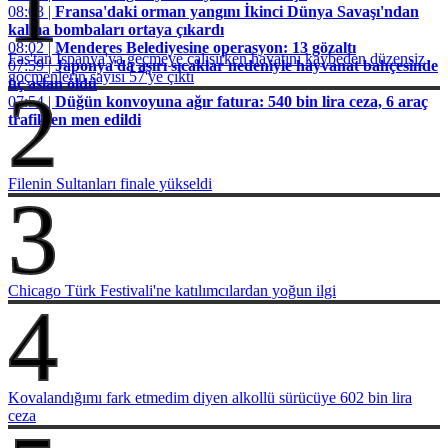
1
08:03 |
Fransa'daki orman yangını İkinci Dünya Savaşı'ndan
kalma bombaları ortaya çıkardı
08:02 |
Menderes Belediyesine operasyon: 13 gözaltı
Fas'tan İspanya'ya geçmeye çalışırken hayatını kaybeden düzensiz
07:59 |
Japonya'da aşırı sıcaklar nedeniyle hayvanat bahçesinde
göçmenlerin sayısı 57'ye çıktı
üç aslan öldü
2
07:54 |
Düğün konvoyuna ağır fatura: 540 bin lira ceza, 6 araç
trafikten men edildi
Filenin Sultanları finale yükseldi
3
Chicago Türk Festivali'ne katılımcılardan yoğun ilgi
4
Kovalandığımı fark etmedim diyen alkollü sürücüye 602 bin lira
ceza