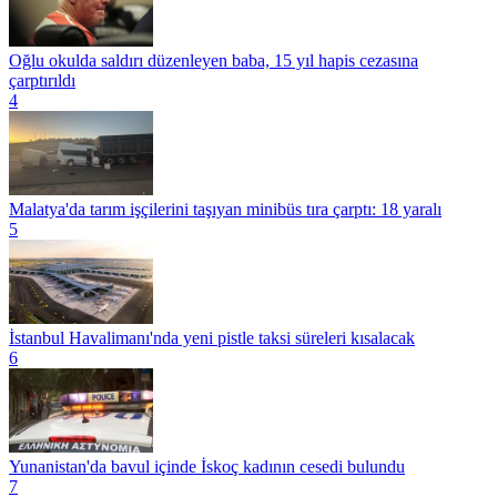
Oğlu okulda saldırı düzenleyen baba, 15 yıl hapis cezasına
çarptırıldı
4
Malatya'da tarım işçilerini taşıyan minibüs tıra çarptı: 18 yaralı
5
İstanbul Havalimanı'nda yeni pistle taksi süreleri kısalacak
6
Yunanistan'da bavul içinde İskoç kadının cesedi bulundu
7