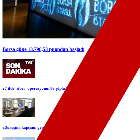
Borsa güne 13.798,53 puandan başladı
27 ilde 'siber' operasyonu: 89 şüpheli yakalandı
eDuruşma kapsamı genişliyor