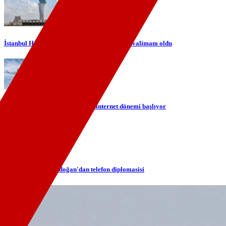
İstanbul Havalimanı Avrupa'nın en yoğun havalimanı oldu
TÜRKSAT ile gökyüzünde yerli internet dönemi başlıyor
Cumhurbaşkanı Erdoğan'dan telefon diplomasisi