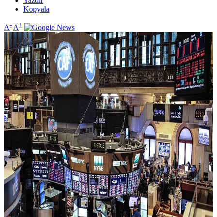
Yazdır
Kopyala
-
+
A
A