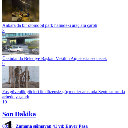
Ankara'da bir otomobil park halindeki araçlara çarptı
8
Üsküdar'da Belediye Başkan Vekili 5 Ağustos'ta seçilecek
9
Fas güvenlik güçleri ile düzensiz göçmenler arasında Septe sınırında
arbede yaşandı
10
Son Dakika
08:15 |
Zamana sığmayan 41 yıl: Enver Paşa