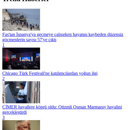
Fas'tan İspanya'ya geçmeye çalışırken hayatını kaybeden düzensiz
göçmenlerin sayısı 57'ye çıktı
1
Chicago Türk Festivali'ne katılımcılardan yoğun ilgi
2
CİMER hayallere köprü oldu: Otizmli Osman Marmaray hayalini
gerçekleştirdi
3