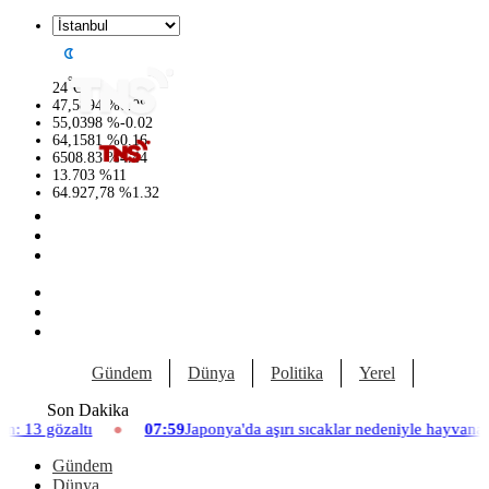
°
24
C
47,5894
%
0.08
55,0398
%
-0.02
64,1581
%
0.16
6508.83
%
4.44
13.703
%
11
64.927,78
%
1.32
Gündem
Dünya
Politika
Yerel
Yaşam
Son Dakika
07:59
Japonya'da aşırı sıcaklar nedeniyle hayvanat bahçesinde üç asla
Gündem
Dünya