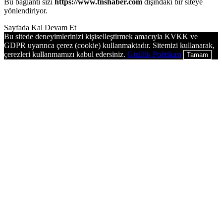
Bu bağlantı sizi
https://www.tnshaber.com
dışındaki bir siteye
yönlendiriyor.
Sayfada Kal
Devam Et
Bu sitede deneyimlerinizi kişiselleştirmek amacıyla KVKK ve
GDPR uyarınca çerez (cookie) kullanmaktadır. Sitemizi kullanarak,
çerezleri kullanmamızı kabul edersiniz.
Gizlilik Politikası
Tamam