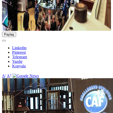
Paylaş
Linkedin
Pinterest
Telegram
Yazdır
Kopyala
-
+
A
A