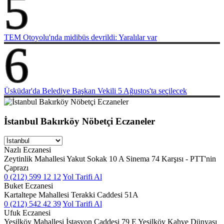
5
TEM Otoyolu'nda midibüs devrildi: Yaralılar var
6
Üsküdar'da Belediye Başkan Vekili 5 Ağustos'ta seçilecek
İstanbul Bakırköy Nöbetçi Eczaneler
Nazlı Eczanesi
Zeytinlik Mahallesi Yakut Sokak 10 A Sinema 74 Karşısı - PTT'nin
Çaprazı
0 (212) 599 12 12
Yol Tarifi Al
Buket Eczanesi
Kartaltepe Mahallesi Terakki Caddesi 51A
0 (212) 542 42 39
Yol Tarifi Al
Ufuk Eczanesi
Yeşilköy Mahallesi İstasyon Caddesi 79 E Yeşilköy Kahve Dünyası