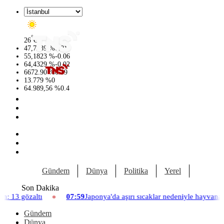
°
26
C
47,7239
%
0.01
55,1823
%
-0.06
64,4329
%
-0.02
6672.90
%
0.19
13.779
%
0
64.989,56
%
0.4
Gündem
Dünya
Politika
Yerel
Yaşam
Son Dakika
07:59
Japonya'da aşırı sıcaklar nedeniyle hayvanat bahçesinde üç as
Gündem
Dünya