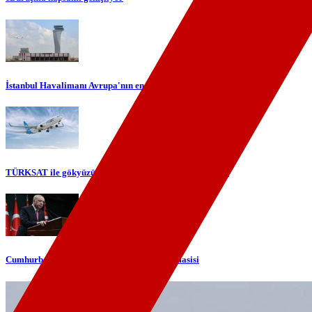
İstanbul Havalimanı Avrupa'nın en yoğun havalimanı oldu
TÜRKSAT ile gökyüzünde yerli internet dönemi başlıyor
Cumhurbaşkanı Erdoğan'dan telefon diplomasisi