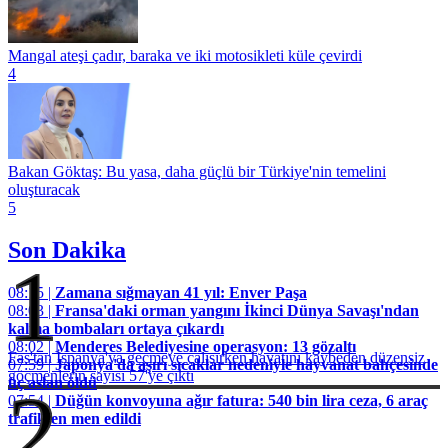
Mangal ateşi çadır, baraka ve iki motosikleti küle çevirdi
4
Bakan Göktaş: Bu yasa, daha güçlü bir Türkiye'nin temelini
oluşturacak
5
Son Dakika
1
08:15 |
Zamana sığmayan 41 yıl: Enver Paşa
08:03 |
Fransa'daki orman yangını İkinci Dünya Savaşı'ndan
kalma bombaları ortaya çıkardı
08:02 |
Menderes Belediyesine operasyon: 13 gözaltı
Fas'tan İspanya'ya geçmeye çalışırken hayatını kaybeden düzensiz
07:59 |
Japonya'da aşırı sıcaklar nedeniyle hayvanat bahçesinde
göçmenlerin sayısı 57'ye çıktı
üç aslan öldü
2
07:54 |
Düğün konvoyuna ağır fatura: 540 bin lira ceza, 6 araç
trafikten men edildi