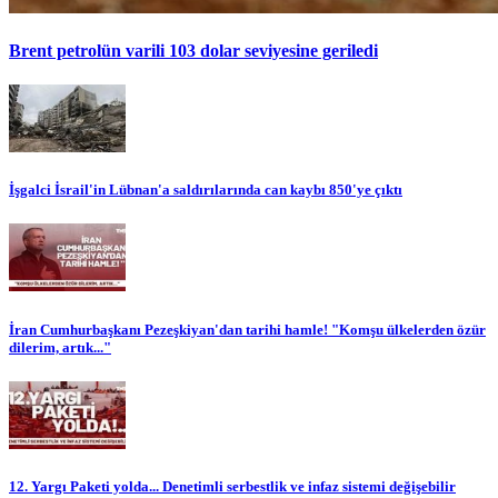
Brent petrolün varili 103 dolar seviyesine geriledi
İşgalci İsrail'in Lübnan'a saldırılarında can kaybı 850'ye çıktı
İran Cumhurbaşkanı Pezeşkiyan'dan tarihi hamle! "Komşu ülkelerden özür
dilerim, artık..."
12. Yargı Paketi yolda... Denetimli serbestlik ve infaz sistemi değişebilir