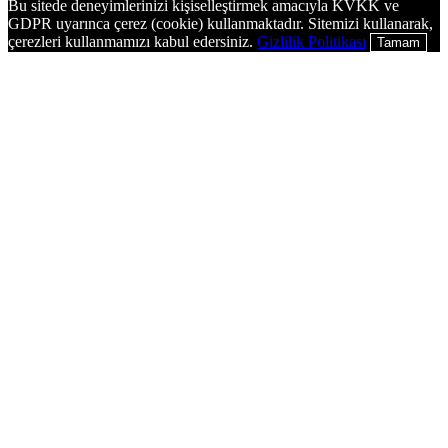
Bu sitede deneyimlerinizi kişiselleştirmek amacıyla KVKK ve
GDPR uyarınca çerez (cookie) kullanmaktadır. Sitemizi kullanarak,
çerezleri kullanmamızı kabul edersiniz.
Gizlilik Politikası
Tamam