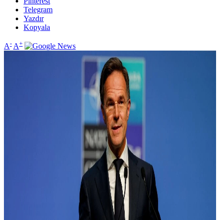
Pinterest
Telegram
Yazdır
Kopyala
-
+
A
A