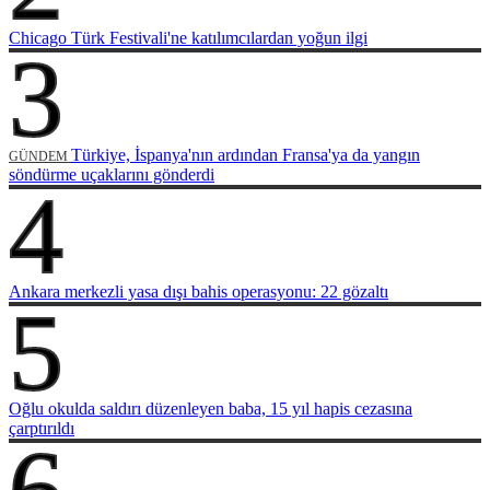
Chicago Türk Festivali'ne katılımcılardan yoğun ilgi
3
Türkiye, İspanya'nın ardından Fransa'ya da yangın
GÜNDEM
söndürme uçaklarını gönderdi
4
Ankara merkezli yasa dışı bahis operasyonu: 22 gözaltı
5
Oğlu okulda saldırı düzenleyen baba, 15 yıl hapis cezasına
çarptırıldı
6