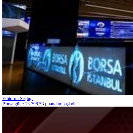
Editörün Seçtiği
Borsa güne 13.798,53 puandan başladı