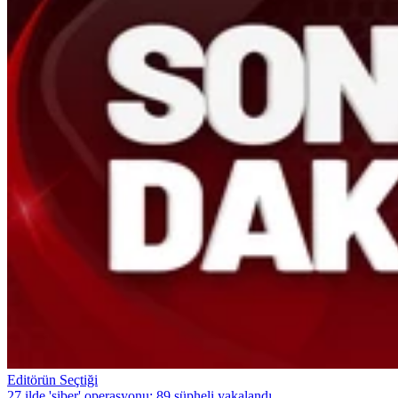
Editörün Seçtiği
27 ilde 'siber' operasyonu: 89 şüpheli yakalandı