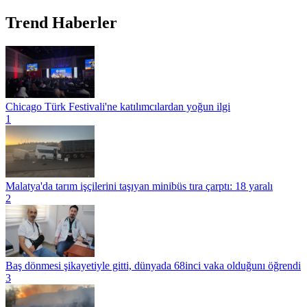
Trend Haberler
Chicago Türk Festivali'ne katılımcılardan yoğun ilgi
1
Malatya'da tarım işçilerini taşıyan minibüs tıra çarptı: 18 yaralı
2
Baş dönmesi şikayetiyle gitti, dünyada 68inci vaka olduğunı öğrendi
3