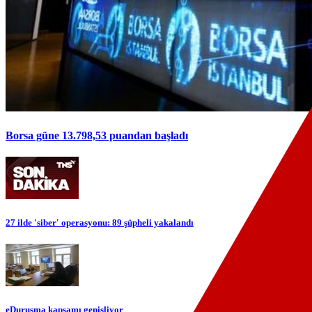
Borsa güne 13.798,53 puandan başladı
27 ilde 'siber' operasyonu: 89 şüpheli yakalandı
eDuruşma kapsamı genişliyor