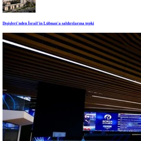
Dışişleri'nden İsrail'in Lübnan'a saldırılarına tepki