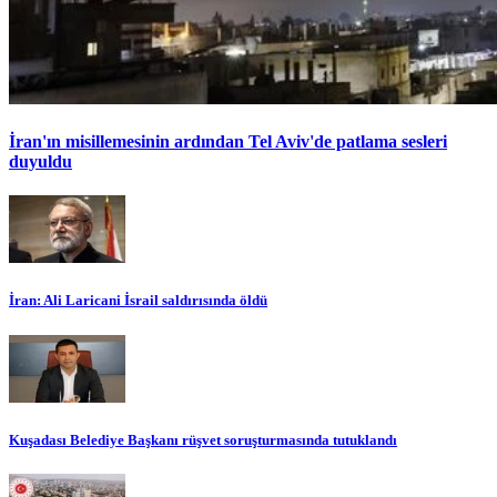
İran'ın misillemesinin ardından Tel Aviv'de patlama sesleri
duyuldu
İran: Ali Laricani İsrail saldırısında öldü
Kuşadası Belediye Başkanı rüşvet soruşturmasında tutuklandı