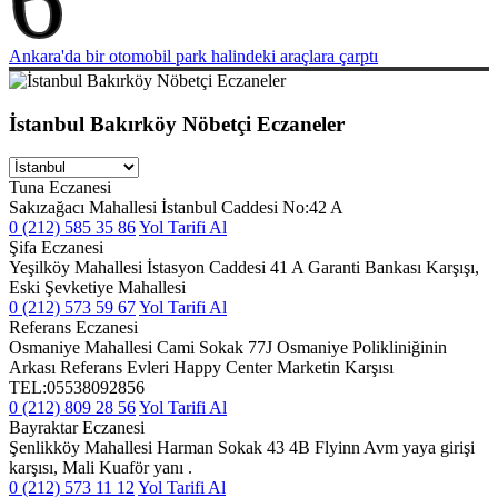
Ankara'da bir otomobil park halindeki araçlara çarptı
İstanbul Bakırköy Nöbetçi Eczaneler
Tuna Eczanesi
Sakızağacı Mahallesi İstanbul Caddesi No:42 A
0 (212) 585 35 86
Yol Tarifi Al
Şifa Eczanesi
Yeşilköy Mahallesi İstasyon Caddesi 41 A Garanti Bankası Karşışı,
Eski Şevketiye Mahallesi
0 (212) 573 59 67
Yol Tarifi Al
Referans Eczanesi
Osmaniye Mahallesi Cami Sokak 77J Osmaniye Polikliniğinin
Arkası Referans Evleri Happy Center Marketin Karşısı
TEL:05538092856
0 (212) 809 28 56
Yol Tarifi Al
Bayraktar Eczanesi
Şenlikköy Mahallesi Harman Sokak 43 4B Flyinn Avm yaya girişi
karşısı, Mali Kuaför yanı .
0 (212) 573 11 12
Yol Tarifi Al