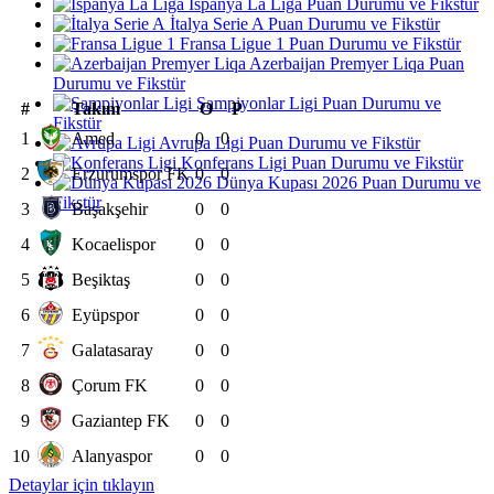
İspanya La Liga Puan Durumu ve Fikstür
İtalya Serie A Puan Durumu ve Fikstür
Fransa Ligue 1 Puan Durumu ve Fikstür
Azerbaijan Premyer Liqa Puan
Durumu ve Fikstür
Şampiyonlar Ligi Puan Durumu ve
#
Takım
O
P
Fikstür
1
Amed
0
0
Avrupa Ligi Puan Durumu ve Fikstür
Konferans Ligi Puan Durumu ve Fikstür
2
Erzurumspor FK
0
0
Dünya Kupası 2026 Puan Durumu ve
Fikstür
3
Başakşehir
0
0
4
Kocaelispor
0
0
5
Beşiktaş
0
0
6
Eyüpspor
0
0
7
Galatasaray
0
0
8
Çorum FK
0
0
9
Gaziantep FK
0
0
10
Alanyaspor
0
0
Detaylar için tıklayın