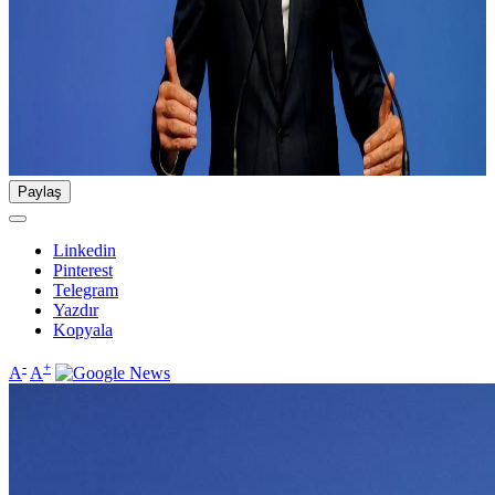
Paylaş
Linkedin
Pinterest
Telegram
Yazdır
Kopyala
-
+
A
A