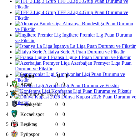
TFF 3.Lig 3.Grup Puan Durumu ve
Fikstür
TFF 3.Lig 4.Grup Puan Durumu ve
Fikstür
Almanya Bundesliga Puan Durumu
ve Fikstür
İngiltere Premier Lig Puan Durumu
ve Fikstür
İspanya La Liga Puan Durumu ve Fikstür
İtalya Serie A Puan Durumu ve Fikstür
Fransa Ligue 1 Puan Durumu ve Fikstür
Azerbaijan Premyer Liqa Puan
Durumu ve Fikstür
Şampiyonlar Ligi Puan Durumu ve
#
Takım
O
P
Fikstür
1
Amed
0
0
Avrupa Ligi Puan Durumu ve Fikstür
Konferans Ligi Puan Durumu ve Fikstür
2
Erzurumspor FK
0
0
Dünya Kupası 2026 Puan Durumu ve
Fikstür
3
Başakşehir
0
0
4
Kocaelispor
0
0
5
Beşiktaş
0
0
6
Eyüpspor
0
0