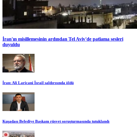
İran'ın misillemesinin ardından Tel Aviv'de patlama sesleri
duyuldu
İran: Ali Laricani İsrail saldırısında öldü
Kuşadası Belediye Başkanı rüşvet soruşturmasında tutuklandı