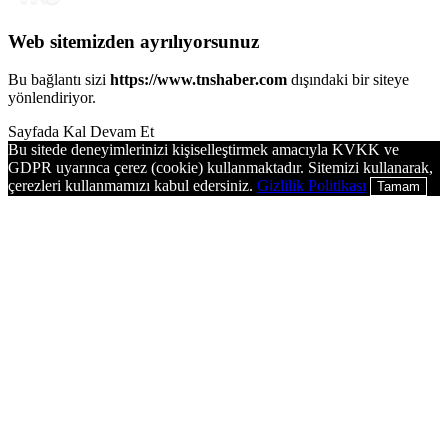
Web sitemizden ayrılıyorsunuz
Bu bağlantı sizi
https://www.tnshaber.com
dışındaki bir siteye
yönlendiriyor.
Sayfada Kal
Devam Et
Bu sitede deneyimlerinizi kişiselleştirmek amacıyla KVKK ve
GDPR uyarınca çerez (cookie) kullanmaktadır. Sitemizi kullanarak,
çerezleri kullanmamızı kabul edersiniz.
Gizlilik Politikası
Tamam