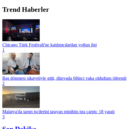
Trend Haberler
Chicago Türk Festivali'ne katılımcılardan yoğun ilgi
1
Baş dönmesi şikayetiyle gitti, dünyada 68inci vaka olduğunı öğrendi
2
Malatya'da tarım işçilerini taşıyan minibüs tıra çarptı: 18 yaralı
3
Son Dakika