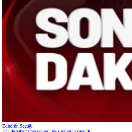
Editörün Seçtiği
27 ilde 'siber' operasyonu: 89 şüpheli yakalandı