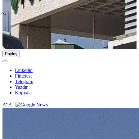
Paylaş
Linkedin
Pinterest
Telegram
Yazdır
Kopyala
-
+
A
A