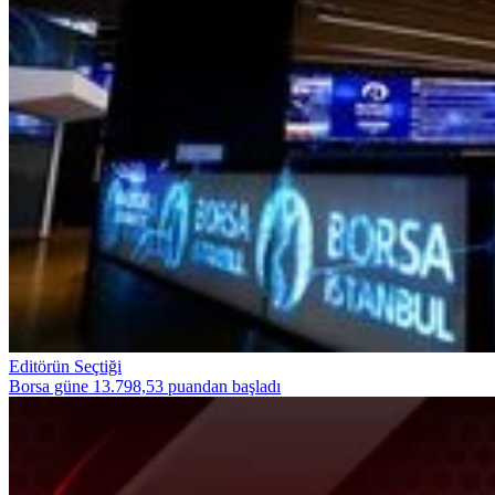
Editörün Seçtiği
Borsa güne 13.798,53 puandan başladı