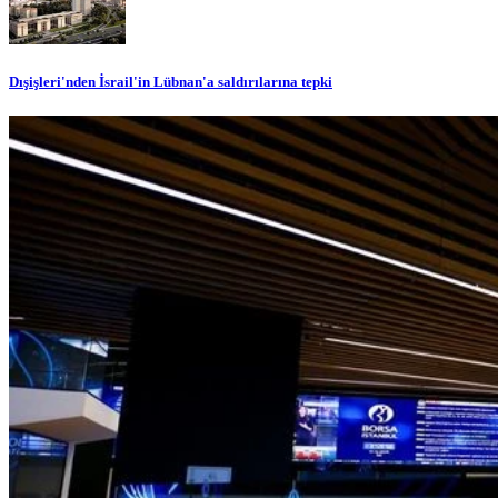
Dışişleri'nden İsrail'in Lübnan'a saldırılarına tepki