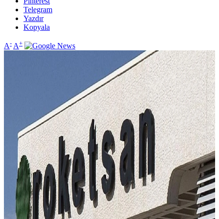
Pinterest
Telegram
Yazdır
Kopyala
-
+
A
A