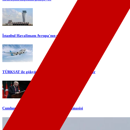
İstanbul Havalimanı Avrupa'nın en yoğun havalimanı oldu
TÜRKSAT ile gökyüzünde yerli internet dönemi başlıyor
Cumhurbaşkanı Erdoğan'dan telefon diplomasisi