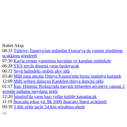
Haber Akışı
08:33
Türkiye, İspanya'nın ardından Fransa'ya da yangın söndürme
uçaklarını gönderdi
07:30
Kaş'ta orman yangınına havadan ve karadan müdahale
06:28
YKS tercih dönemi yarın başlayacak
06:12
Seyir halindeki otobüs alev aldı
03:40
Milli para atıcılar Dünya Kupası'nda bronz madalya kazandı
12:09
Milli serbest dalışçısı Kardelen dünya ikincisi oldu
01:17
İran: Hürmüz Boğazı'nda mayınlı bölgeden geçmeye çalışan 2
gemide patlama meydana geldi
12:20
İstanbul'da yarın bazı yollar trafiğe kapatılacak
11:19
İhracatta rekor yıl: İlk 1000 ihracatçı listesi açıklandı
09:39
3 ilde zehir taciri 54 kişi gözaltına alındı