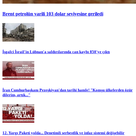
Brent petrolün varili 103 dolar seviyesine geriledi
İşgalci İsrail'in Lübnan'a saldırılarında can kaybı 850'ye çıktı
İran Cumhurbaşkanı Pezeşkiyan'dan tarihi hamle! "Komşu ülkelerden özür
dilerim, artık..."
12. Yargı Paketi yolda... Denetimli serbestlik ve infaz sistemi değişebilir