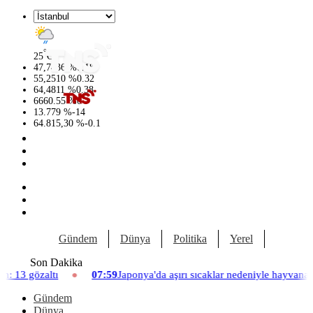
°
25
C
47,7436
%
0.18
55,2510
%
0.32
64,4811
%
0.38
6660.55
%
0
13.779
%
-14
64.815,30
%
-0.1
Gündem
Dünya
Politika
Yerel
Yaşam
Son Dakika
07:59
Japonya'da aşırı sıcaklar nedeniyle hayvanat bahçesinde üç asla
Gündem
Dünya