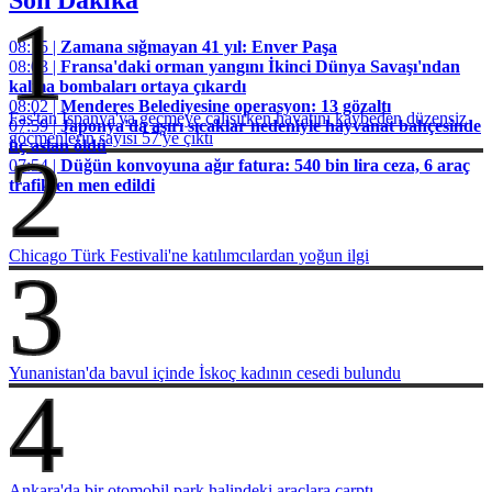
1
08:15 |
Zamana sığmayan 41 yıl: Enver Paşa
08:03 |
Fransa'daki orman yangını İkinci Dünya Savaşı'ndan
kalma bombaları ortaya çıkardı
08:02 |
Menderes Belediyesine operasyon: 13 gözaltı
Fas'tan İspanya'ya geçmeye çalışırken hayatını kaybeden düzensiz
07:59 |
Japonya'da aşırı sıcaklar nedeniyle hayvanat bahçesinde
göçmenlerin sayısı 57'ye çıktı
üç aslan öldü
2
07:54 |
Düğün konvoyuna ağır fatura: 540 bin lira ceza, 6 araç
trafikten men edildi
Chicago Türk Festivali'ne katılımcılardan yoğun ilgi
3
Yunanistan'da bavul içinde İskoç kadının cesedi bulundu
4
Ankara'da bir otomobil park halindeki araçlara çarptı