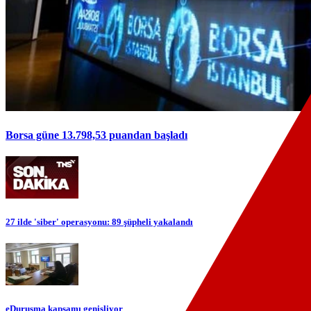
Borsa güne 13.798,53 puandan başladı
27 ilde 'siber' operasyonu: 89 şüpheli yakalandı
eDuruşma kapsamı genişliyor