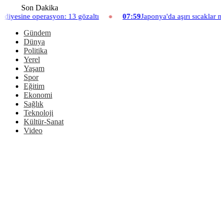
Son Dakika
 13 gözaltı
07:59
Japonya'da aşırı sıcaklar nedeniyle hayvanat b
Gündem
Dünya
Politika
Yerel
Yaşam
Spor
Eğitim
Ekonomi
Sağlık
Teknoloji
Kültür-Sanat
Video