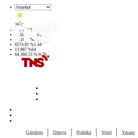
°
28
C
47,7069
%
0.17
55,0265
%
0.01
64,1897
%
0.02
6574.81
%
1.44
13.887
%
64
64.360,53
%
-0.76
Gündem
Dünya
Politika
Yerel
Yaşam