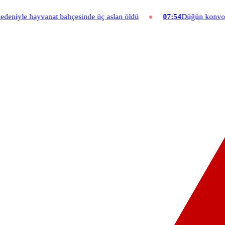
ahçesinde üç aslan öldü
07:54
Düğün konvoyuna ağır fatura: 540 bi