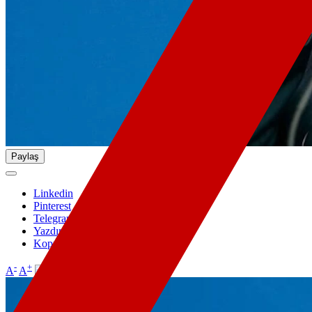
Paylaş
Linkedin
Pinterest
Telegram
Yazdır
Kopyala
-
+
A
A