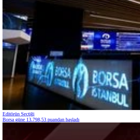
Editörün Seçtiği
Borsa güne 13.798,53 puandan başladı