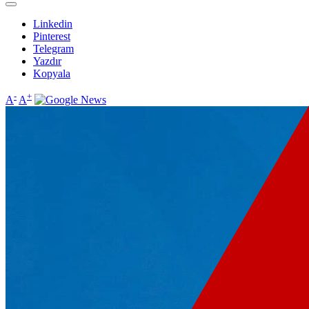
Linkedin
Pinterest
Telegram
Yazdır
Kopyala
-
+
A
A