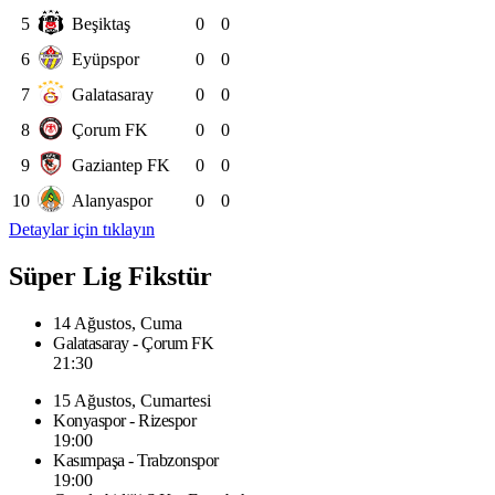
5
Beşiktaş
0
0
6
Eyüpspor
0
0
7
Galatasaray
0
0
8
Çorum FK
0
0
9
Gaziantep FK
0
0
10
Alanyaspor
0
0
Detaylar için tıklayın
Süper Lig Fikstür
14 Ağustos, Cuma
Galatasaray - Çorum FK
21:30
15 Ağustos, Cumartesi
Konyaspor - Rizespor
19:00
Kasımpaşa - Trabzonspor
19:00