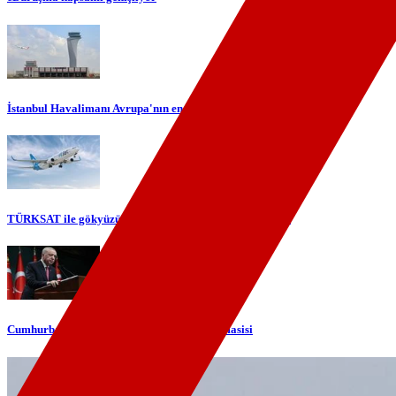
İstanbul Havalimanı Avrupa'nın en yoğun havalimanı oldu
TÜRKSAT ile gökyüzünde yerli internet dönemi başlıyor
Cumhurbaşkanı Erdoğan'dan telefon diplomasisi