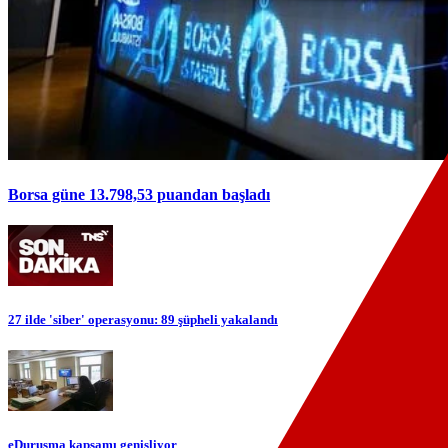
Borsa güne 13.798,53 puandan başladı
27 ilde 'siber' operasyonu: 89 şüpheli yakalandı
eDuruşma kapsamı genişliyor