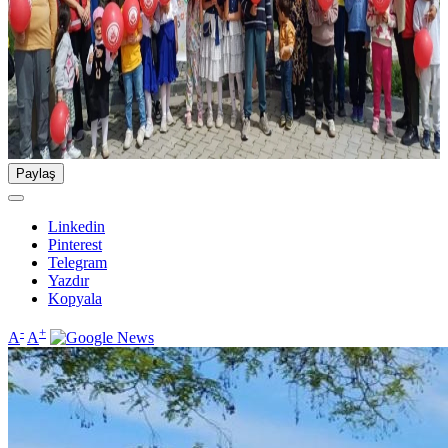
Paylaş
Linkedin
Pinterest
Telegram
Yazdır
Kopyala
-
+
A
A