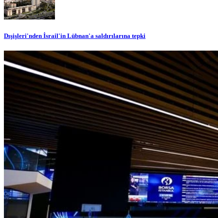
Dışişleri'nden İsrail'in Lübnan'a saldırılarına tepki