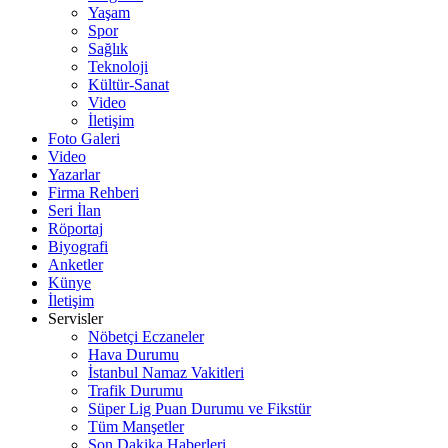
Yaşam
Spor
Sağlık
Teknoloji
Kültür-Sanat
Video
İletişim
Foto Galeri
Video
Yazarlar
Firma Rehberi
Seri İlan
Röportaj
Biyografi
Anketler
Künye
İletişim
Servisler
Nöbetçi Eczaneler
Hava Durumu
İstanbul Namaz Vakitleri
Trafik Durumu
Süper Lig Puan Durumu ve Fikstür
Tüm Manşetler
Son Dakika Haberleri