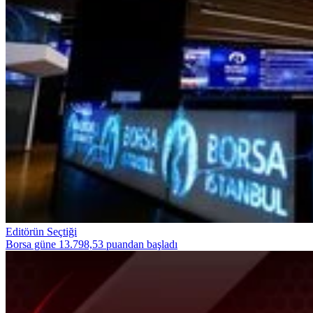
Editörün Seçtiği
Borsa güne 13.798,53 puandan başladı