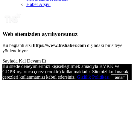
Haber Arşivi
Web sitemizden ayrılıyorsunuz
Bu bağlantı sizi
https://www.tnshaber.com
dışındaki bir siteye
yönlendiriyor.
Sayfada Kal
Devam Et
Bu sitede deneyimlerinizi kişiselleştirmek amacıyla KVKK ve
GDPR uyarınca çerez (cookie) kullanmaktadır. Sitemizi kullanarak,
çerezleri kullanmamızı kabul edersiniz.
Gizlilik Politikası
Tamam