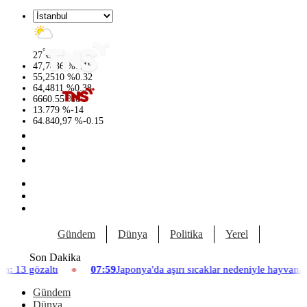
°
27
C
47,7436
%
0.18
55,2510
%
0.32
64,4811
%
0.38
6660.55
%
0
13.779
%
-14
64.840,97
%
-0.15
Gündem
Dünya
Politika
Yerel
Yaşam
Son Dakika
07:59
Japonya'da aşırı sıcaklar nedeniyle hayvanat bahçesinde üç aslan
Gündem
Dünya