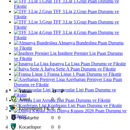
TFF 3.Lig 1.Grup Puan Durumu ve
Fikstür
TFF 3.Lig 2.Grup Puan Durumu ve
Fikstür
TFF 3.Lig 3.Grup Puan Durumu ve
Fikstür
TFF 3.Lig 4.Grup Puan Durumu ve
Fikstür
Almanya Bundesliga Puan Durumu
ve Fikstür
İngiltere Premier Lig Puan Durumu
ve Fikstür
İspanya La Liga Puan Durumu ve Fikstür
İtalya Serie A Puan Durumu ve Fikstür
Fransa Ligue 1 Puan Durumu ve Fikstür
Azerbaijan Premyer Liqa Puan
Durumu ve Fikstür
Şampiyonlar Ligi Puan Durumu ve
#
Takım
O
P
Fikstür
1
Amed
0
0
Avrupa Ligi Puan Durumu ve Fikstür
Konferans Ligi Puan Durumu ve Fikstür
2
Erzurumspor FK
0
0
Dünya Kupası 2026 Puan Durumu ve
Fikstür
3
Başakşehir
0
0
4
Kocaelispor
0
0