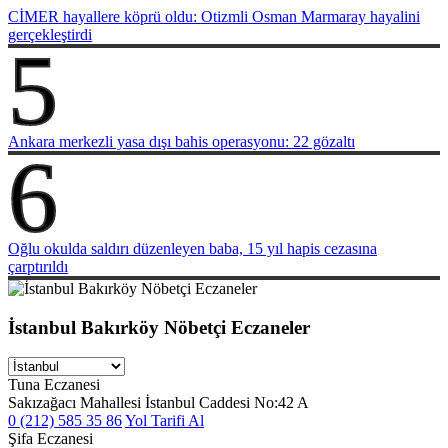
CİMER hayallere köprü oldu: Otizmli Osman Marmaray hayalini
gerçekleştirdi
5
Ankara merkezli yasa dışı bahis operasyonu: 22 gözaltı
6
Oğlu okulda saldırı düzenleyen baba, 15 yıl hapis cezasına
çarptırıldı
İstanbul Bakırköy Nöbetçi Eczaneler
Tuna Eczanesi
Sakızağacı Mahallesi İstanbul Caddesi No:42 A
0 (212) 585 35 86
Yol Tarifi Al
Şifa Eczanesi