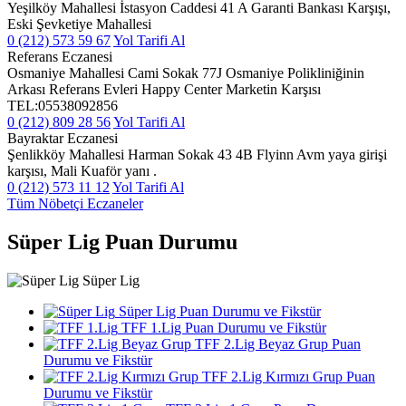
Yeşilköy Mahallesi İstasyon Caddesi 41 A Garanti Bankası Karşışı,
Eski Şevketiye Mahallesi
0 (212) 573 59 67
Yol Tarifi Al
Referans Eczanesi
Osmaniye Mahallesi Cami Sokak 77J Osmaniye Polikliniğinin
Arkası Referans Evleri Happy Center Marketin Karşısı
TEL:05538092856
0 (212) 809 28 56
Yol Tarifi Al
Bayraktar Eczanesi
Şenlikköy Mahallesi Harman Sokak 43 4B Flyinn Avm yaya girişi
karşısı, Mali Kuaför yanı .
0 (212) 573 11 12
Yol Tarifi Al
Tüm Nöbetçi Eczaneler
Süper Lig Puan Durumu
Süper Lig
Süper Lig Puan Durumu ve Fikstür
TFF 1.Lig Puan Durumu ve Fikstür
TFF 2.Lig Beyaz Grup Puan
Durumu ve Fikstür
TFF 2.Lig Kırmızı Grup Puan
Durumu ve Fikstür