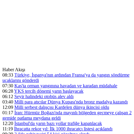
Haber Akışı
08:33
Türkiye, İspanya'nın ardından Fransa'ya da yangın söndürme
uçaklarını gönderdi
07:30
Kaş'ta orman yangınına havadan ve karadan müdahale
06:28
YKS tercih dönemi yarın başlayacak
06:12
Seyir halindeki otobüs alev aldı
03:40
Milli para atıcılar Dünya Kupası'nda bronz madalya kazandı
12:09
Milli serbest dalışçısı Kardelen dünya ikincisi oldu
01:17
İran: Hürmüz Boğazı'nda mayınlı bölgeden geçmeye çalışan 2
gemide patlama meydana geldi
12:20
İstanbul'da yarın bazı yollar trafiğe kapatılacak
11:19
İhracatta rekor yıl: İlk 1000 ihracatçı listesi açıklandı