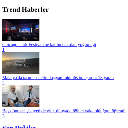
Trend Haberler
Chicago Türk Festivali'ne katılımcılardan yoğun ilgi
1
Malatya'da tarım işçilerini taşıyan minibüs tıra çarptı: 18 yaralı
2
Baş dönmesi şikayetiyle gitti, dünyada 68inci vaka olduğunı öğrendi
3
Son Dakika