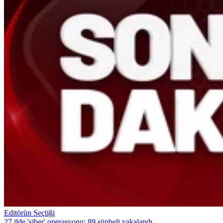
Editörün Seçtiği
27 ilde 'siber' operasyonu: 89 şüpheli yakalandı