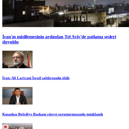
İran'ın misillemesinin ardından Tel Aviv'de patlama sesleri
duyuldu
İran: Ali Laricani İsrail saldırısında öldü
Kuşadası Belediye Başkanı rüşvet soruşturmasında tutuklandı