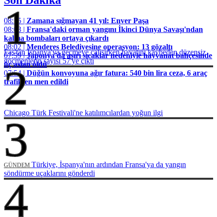
1
08:15 |
Zamana sığmayan 41 yıl: Enver Paşa
08:03 |
Fransa'daki orman yangını İkinci Dünya Savaşı'ndan
kalma bombaları ortaya çıkardı
08:02 |
Menderes Belediyesine operasyon: 13 gözaltı
Fas'tan İspanya'ya geçmeye çalışırken hayatını kaybeden düzensiz
07:59 |
Japonya'da aşırı sıcaklar nedeniyle hayvanat bahçesinde
göçmenlerin sayısı 57'ye çıktı
üç aslan öldü
2
07:54 |
Düğün konvoyuna ağır fatura: 540 bin lira ceza, 6 araç
trafikten men edildi
Chicago Türk Festivali'ne katılımcılardan yoğun ilgi
3
Türkiye, İspanya'nın ardından Fransa'ya da yangın
GÜNDEM
söndürme uçaklarını gönderdi
4