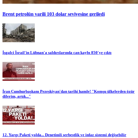
Brent petrolün varili 103 dolar seviyesine geriledi
İşgalci İsrail'in Lübnan'a saldırılarında can kaybı 850'ye çıktı
İran Cumhurbaşkanı Pezeşkiyan'dan tarihi hamle! "Komşu ülkelerden özür
dilerim, artık..."
12. Yargı Paketi yolda... Denetimli serbestlik ve infaz sistemi değişebilir