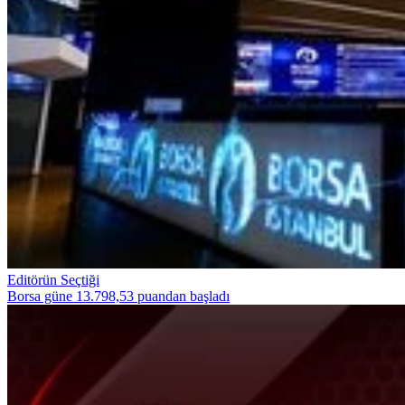
Editörün Seçtiği
Borsa güne 13.798,53 puandan başladı