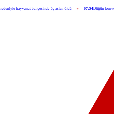
bahçesinde üç aslan öldü
07:54
Düğün konvoyuna ağır fatura: 540 b