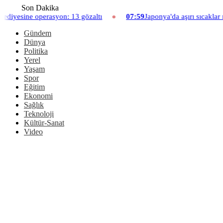
Son Dakika
: 13 gözaltı
07:59
Japonya'da aşırı sıcaklar nedeniyle hayvanat 
Gündem
Dünya
Politika
Yerel
Yaşam
Spor
Eğitim
Ekonomi
Sağlık
Teknoloji
Kültür-Sanat
Video