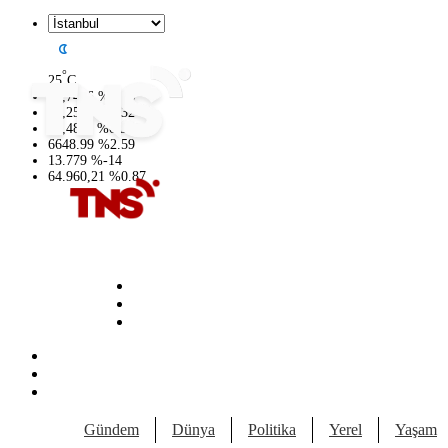
°
25
C
47,7436
%
0.18
55,2510
%
0.32
64,4811
%
0.38
6648.99
%
2.59
13.779
%
-14
64.960,21
%
0.87
Gündem
Dünya
Politika
Yerel
Yaşam