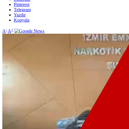
Pinterest
Telegram
Yazdır
Kopyala
-
+
A
A