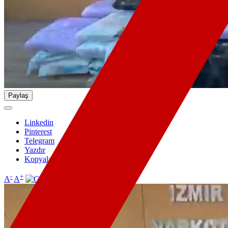
Paylaş
Linkedin
Pinterest
Telegram
Yazdır
Kopyala
-
+
A
A