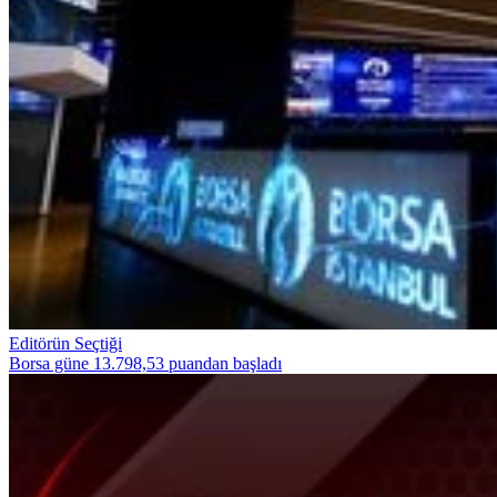
Editörün Seçtiği
Borsa güne 13.798,53 puandan başladı