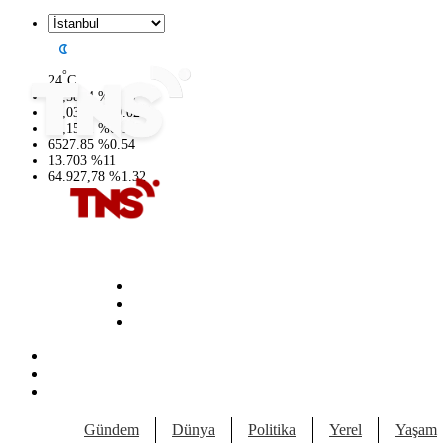
°
24
C
47,5894
%
0.08
55,0398
%
-0.02
64,1581
%
0.16
6527.85
%
0.54
13.703
%
11
64.927,78
%
1.32
Gündem
Dünya
Politika
Yerel
Yaşam