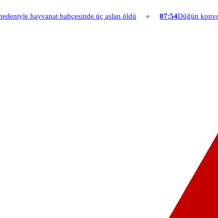
anat bahçesinde üç aslan öldü
07:54
Düğün konvoyuna ağır fatura: