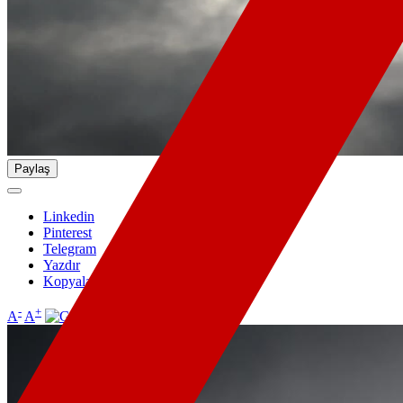
Paylaş
Linkedin
Pinterest
Telegram
Yazdır
Kopyala
-
+
A
A