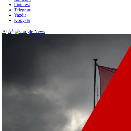
Pinterest
Telegram
Yazdır
Kopyala
-
+
A
A