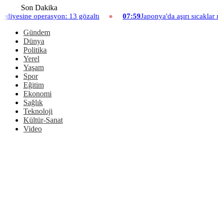
Son Dakika
asyon: 13 gözaltı
07:59
Japonya'da aşırı sıcaklar nedeniyle hayv
Gündem
Dünya
Politika
Yerel
Yaşam
Spor
Eğitim
Ekonomi
Sağlık
Teknoloji
Kültür-Sanat
Video