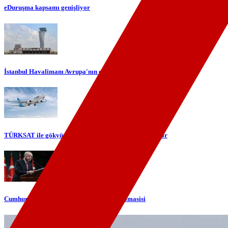
eDuruşma kapsamı genişliyor
İstanbul Havalimanı Avrupa'nın en yoğun havalimanı oldu
TÜRKSAT ile gökyüzünde yerli internet dönemi başlıyor
Cumhurbaşkanı Erdoğan'dan telefon diplomasisi