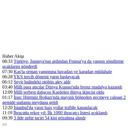
Haber Akışı
08:33
Türkiye, İspanya'nın ardından Fransa'ya da yangın söndürme
uçaklarını gönderdi
07:30
Kaş'ta orman yangınına havadan ve karadan müdahale
06:28
YKS tercih dönemi yarın başlayacak
06:12
Seyir halindeki otobüs alev aldı
03:40
Milli para atıcılar Dünya Kupası'nda bronz madalya kazandı
12:09
Milli serbest dalışçısı Kardelen dünya ikincisi oldu
01:17
İran: Hürmüz Boğazı'nda mayınlı bölgeden geçmeye çalışan 2
gemide patlama meydana geldi
12:20
İstanbul'da yarın bazı yollar trafiğe kapatılacak
11:19
İhracatta rekor yıl: İlk 1000 ihracatçı listesi açıklandı
09:39
3 ilde zehir taciri 54 kişi gözaltına alındı