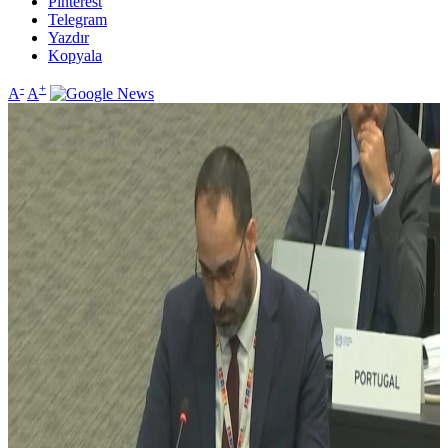
Pinterest
Telegram
Yazdır
Kopyala
-
+
A
A