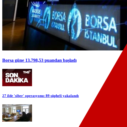
Borsa güne 13.798,53 puandan başladı
27 ilde 'siber' operasyonu: 89 şüpheli yakalandı