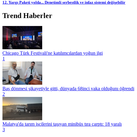
12. Yargı Paketi yolda... Denetimli serbestlik ve infaz sistemi değişebilir
Trend Haberler
Chicago Türk Festivali'ne katılımcılardan yoğun ilgi
1
Baş dönmesi şikayetiyle gitti, dünyada 68inci vaka olduğunı öğrendi
2
Malatya'da tarım işçilerini taşıyan minibüs tıra çarptı: 18 yaralı
3