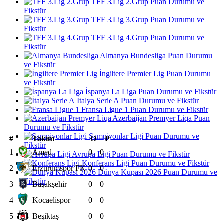
TFF 3.Lig 2.Grup Puan Durumu ve
Fikstür
TFF 3.Lig 3.Grup Puan Durumu ve
Fikstür
TFF 3.Lig 4.Grup Puan Durumu ve
Fikstür
Almanya Bundesliga Puan Durumu
ve Fikstür
İngiltere Premier Lig Puan Durumu
ve Fikstür
İspanya La Liga Puan Durumu ve Fikstür
İtalya Serie A Puan Durumu ve Fikstür
Fransa Ligue 1 Puan Durumu ve Fikstür
Azerbaijan Premyer Liqa Puan
Durumu ve Fikstür
Şampiyonlar Ligi Puan Durumu ve
#
Takım
O
P
Fikstür
1
Amed
0
0
Avrupa Ligi Puan Durumu ve Fikstür
Konferans Ligi Puan Durumu ve Fikstür
2
Erzurumspor FK
0
0
Dünya Kupası 2026 Puan Durumu ve
Fikstür
3
Başakşehir
0
0
4
Kocaelispor
0
0
5
Beşiktaş
0
0