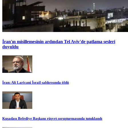
İran'ın misillemesinin ardından Tel Aviv'de patlama sesleri
duyuldu
İran: Ali Laricani İsrail saldırısında öldü
Kuşadası Belediye Başkanı rüşvet soruşturmasında tutuklandı