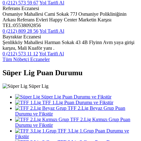
0 (212) 573 59 67
Yol Tarifi Al
Referans Eczanesi
Osmaniye Mahallesi Cami Sokak 77J Osmaniye Polikliniğinin
Arkası Referans Evleri Happy Center Marketin Karşısı
TEL:05538092856
0 (212) 809 28 56
Yol Tarifi Al
Bayraktar Eczanesi
Şenlikköy Mahallesi Harman Sokak 43 4B Flyinn Avm yaya girişi
karşısı, Mali Kuaför yanı .
0 (212) 573 11 12
Yol Tarifi Al
Tüm Nöbetçi Eczaneler
Süper Lig Puan Durumu
Süper Lig
Süper Lig Puan Durumu ve Fikstür
TFF 1.Lig Puan Durumu ve Fikstür
TFF 2.Lig Beyaz Grup Puan
Durumu ve Fikstür
TFF 2.Lig Kırmızı Grup Puan
Durumu ve Fikstür
TFF 3.Lig 1.Grup Puan Durumu ve
Fikstür