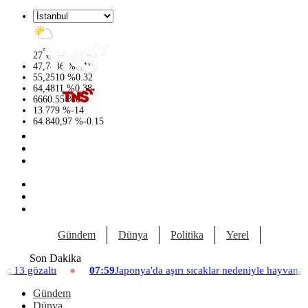
°
27
C
47,7436
%
0.18
55,2510
%
0.32
64,4811
%
0.38
6660.55
%
0
13.779
%
-14
64.840,97
%
-0.15
Gündem
Dünya
Politika
Yerel
Yaşam
Son Dakika
07:59
Japonya'da aşırı sıcaklar nedeniyle hayvanat bahçesinde üç asla
Gündem
Dünya