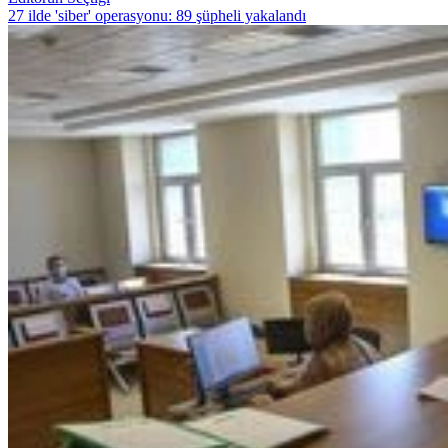
27 ilde 'siber' operasyonu: 89 şüpheli yakalandı