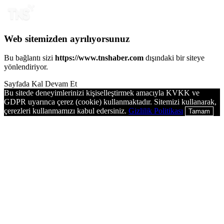
Web sitemizden ayrılıyorsunuz
Bu bağlantı sizi
https://www.tnshaber.com
dışındaki bir siteye
yönlendiriyor.
Sayfada Kal
Devam Et
Bu sitede deneyimlerinizi kişiselleştirmek amacıyla KVKK ve
GDPR uyarınca çerez (cookie) kullanmaktadır. Sitemizi kullanarak,
çerezleri kullanmamızı kabul edersiniz.
Gizlilik Politikası
Tamam