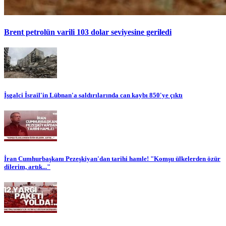
Brent petrolün varili 103 dolar seviyesine geriledi
İşgalci İsrail'in Lübnan'a saldırılarında can kaybı 850'ye çıktı
İran Cumhurbaşkanı Pezeşkiyan'dan tarihi hamle! "Komşu ülkelerden özür
dilerim, artık..."