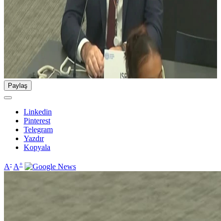
Paylaş
Linkedin
Pinterest
Telegram
Yazdır
Kopyala
-
+
A
A