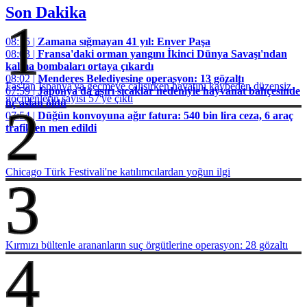
Son Dakika
1
08:15 |
Zamana sığmayan 41 yıl: Enver Paşa
08:03 |
Fransa'daki orman yangını İkinci Dünya Savaşı'ndan
kalma bombaları ortaya çıkardı
08:02 |
Menderes Belediyesine operasyon: 13 gözaltı
Fas'tan İspanya'ya geçmeye çalışırken hayatını kaybeden düzensiz
07:59 |
Japonya'da aşırı sıcaklar nedeniyle hayvanat bahçesinde
göçmenlerin sayısı 57'ye çıktı
üç aslan öldü
2
07:54 |
Düğün konvoyuna ağır fatura: 540 bin lira ceza, 6 araç
trafikten men edildi
Chicago Türk Festivali'ne katılımcılardan yoğun ilgi
3
Kırmızı bültenle arananların suç örgütlerine operasyon: 28 gözaltı
4