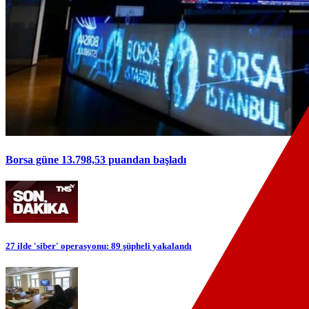
Borsa güne 13.798,53 puandan başladı
27 ilde 'siber' operasyonu: 89 şüpheli yakalandı