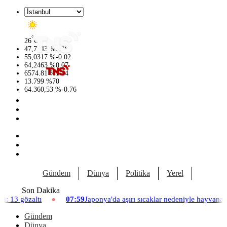
°
26
C
47,7143
%
0.16
55,0317
%
-0.02
64,2463
%
0.07
6574.81
%
1.44
13.799
%
70
64.360,53
%
-0.76
Gündem
Dünya
Politika
Yerel
Yaşam
Son Dakika
07:59
Japonya'da aşırı sıcaklar nedeniyle hayvanat bahçesinde üç asl
Gündem
Dünya