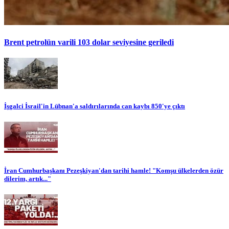
Brent petrolün varili 103 dolar seviyesine geriledi
İşgalci İsrail'in Lübnan'a saldırılarında can kaybı 850'ye çıktı
İran Cumhurbaşkanı Pezeşkiyan'dan tarihi hamle! "Komşu ülkelerden özür
dilerim, artık..."