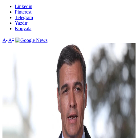
Linkedin
Pinterest
Telegram
Yazdır
Kopyala
-
+
A
A