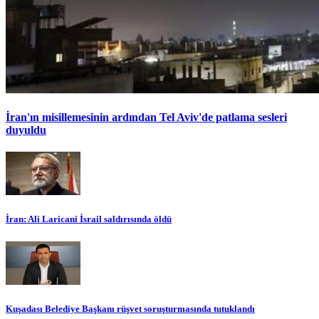
İran'ın misillemesinin ardından Tel Aviv'de patlama sesleri
duyuldu
İran: Ali Laricani İsrail saldırısında öldü
Kuşadası Belediye Başkanı rüşvet soruşturmasında tutuklandı