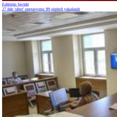
Editörün Seçtiği
27 ilde 'siber' operasyonu: 89 şüpheli yakalandı