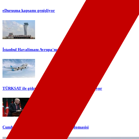
eDuruşma kapsamı genişliyor
İstanbul Havalimanı Avrupa'nın en yoğun havalimanı oldu
TÜRKSAT ile gökyüzünde yerli internet dönemi başlıyor
Cumhurbaşkanı Erdoğan'dan telefon diplomasisi