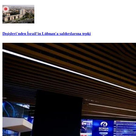
Dışişleri'nden İsrail'in Lübnan'a saldırılarına tepki