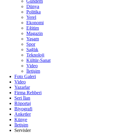
Gündem
Dünya
Politika
Yerel
Ekonomi
Eğitim
Magazin
Yaşam
Spor
Sağlık
Teknoloji
Kültür-Sanat
Video
İletişim
Foto Galeri
Video
Yazarlar
Firma Rehberi
Seri İlan
Röportaj
Biyografi
Anketler
Künye
İletişim
Servisler