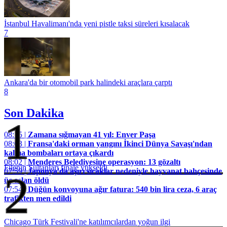
İstanbul Havalimanı'nda yeni pistle taksi süreleri kısalacak
7
Ankara'da bir otomobil park halindeki araçlara çarptı
8
Son Dakika
1
08:15 |
Zamana sığmayan 41 yıl: Enver Paşa
08:03 |
Fransa'daki orman yangını İkinci Dünya Savaşı'ndan
kalma bombaları ortaya çıkardı
08:02 |
Menderes Belediyesine operasyon: 13 gözaltı
Filenin Sultanları finale yükseldi
07:59 |
Japonya'da aşırı sıcaklar nedeniyle hayvanat bahçesinde
2
üç aslan öldü
07:54 |
Düğün konvoyuna ağır fatura: 540 bin lira ceza, 6 araç
trafikten men edildi
Chicago Türk Festivali'ne katılımcılardan yoğun ilgi