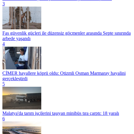
3
Fas güvenlik güçleri ile düzensiz göçmenler arasında Septe sınırında
arbede yaşandı
4
CİMER hayallere köprü oldu: Otizmli Osman Marmaray hayalini
gerçekleştirdi
5
Malatya'da tarım işçilerini taşıyan minibüs tıra çarptı: 18 yaralı
6