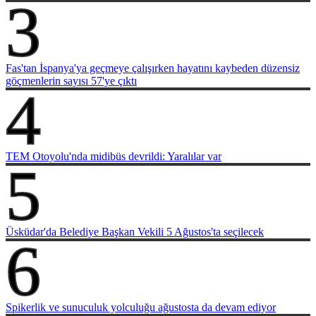
3
Fas'tan İspanya'ya geçmeye çalışırken hayatını kaybeden düzensiz
göçmenlerin sayısı 57'ye çıktı
4
TEM Otoyolu'nda midibüs devrildi: Yaralılar var
5
Üsküdar'da Belediye Başkan Vekili 5 Ağustos'ta seçilecek
6
Spikerlik ve sunuculuk yolculuğu ağustosta da devam ediyor