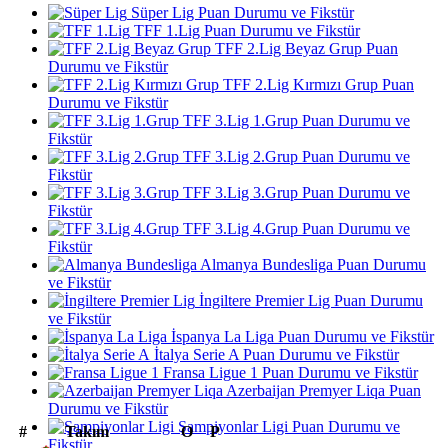
Süper Lig Puan Durumu ve Fikstür
TFF 1.Lig Puan Durumu ve Fikstür
TFF 2.Lig Beyaz Grup Puan
Durumu ve Fikstür
TFF 2.Lig Kırmızı Grup Puan
Durumu ve Fikstür
TFF 3.Lig 1.Grup Puan Durumu ve
Fikstür
TFF 3.Lig 2.Grup Puan Durumu ve
Fikstür
TFF 3.Lig 3.Grup Puan Durumu ve
Fikstür
TFF 3.Lig 4.Grup Puan Durumu ve
Fikstür
Almanya Bundesliga Puan Durumu
ve Fikstür
İngiltere Premier Lig Puan Durumu
ve Fikstür
İspanya La Liga Puan Durumu ve Fikstür
İtalya Serie A Puan Durumu ve Fikstür
Fransa Ligue 1 Puan Durumu ve Fikstür
Azerbaijan Premyer Liqa Puan
Durumu ve Fikstür
Şampiyonlar Ligi Puan Durumu ve
#
Takım
O
P
Fikstür