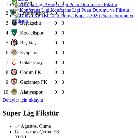
1
Amed
0
0
Avrupa Ligi Puan Durumu ve Fikstür
Konferans Ligi Puan Durumu ve Fikstür
2
Erzurumspor FK
0
0
Dünya Kupası 2026 Puan Durumu ve
Fikstür
3
Başakşehir
0
0
4
Kocaelispor
0
0
5
Beşiktaş
0
0
6
Eyüpspor
0
0
7
Galatasaray
0
0
8
Çorum FK
0
0
9
Gaziantep FK
0
0
10
Alanyaspor
0
0
Detaylar için tıklayın
Süper Lig Fikstür
14 Ağustos, Cuma
Galatasaray - Çorum FK
21:30