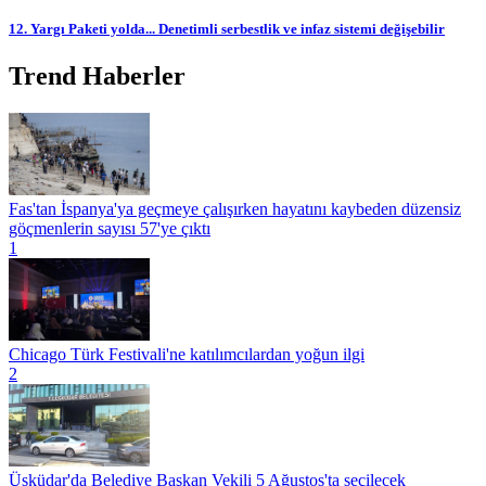
12. Yargı Paketi yolda... Denetimli serbestlik ve infaz sistemi değişebilir
Trend Haberler
Fas'tan İspanya'ya geçmeye çalışırken hayatını kaybeden düzensiz
göçmenlerin sayısı 57'ye çıktı
1
Chicago Türk Festivali'ne katılımcılardan yoğun ilgi
2
Üsküdar'da Belediye Başkan Vekili 5 Ağustos'ta seçilecek