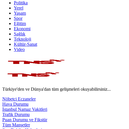
Politika
Yerel
Yaşam
Spor
Eğitim
Ekonomi
Sağlık
Teknoloji
Kültür-Sanat
Video
Türkiye'den ve Dünya'dan tüm gelişmeleri okuyabilirsiniz...
Nöbetçi Eczaneler
Hava Durumu
İstanbul Namaz Vakitleri
Trafik Durumu
Puan Durumu ve Fikstür
Tüm Manşetler