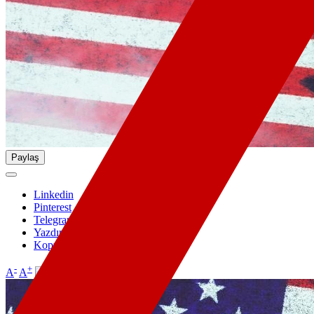
Paylaş
Linkedin
Pinterest
Telegram
Yazdır
Kopyala
-
+
A
A