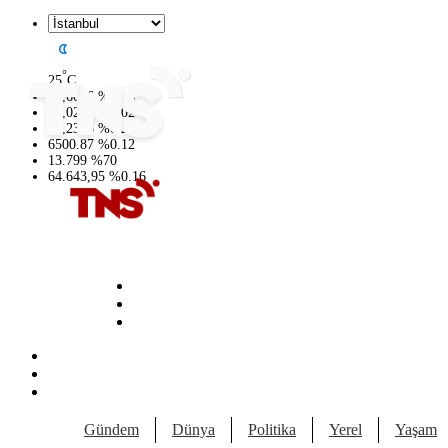
°
25
C
47,6006
%
0.06
55,0250
%
0.02
64,2398
%
0.2
6500.87
%
0.12
13.799
%
70
64.643,95
%
0.16
Gündem
Dünya
Politika
Yerel
Yaşam