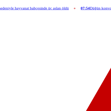
çesinde üç aslan öldü
07:54
Düğün konvoyuna ağır fatura: 540 bin 