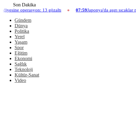
Son Dakika
 gözaltı
07:59
Japonya'da aşırı sıcaklar nedeniyle hayvanat bah
Gündem
Dünya
Politika
Yerel
Yaşam
Spor
Eğitim
Ekonomi
Sağlık
Teknoloji
Kültür-Sanat
Video