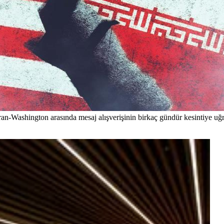
-Washington arasında mesaj alışverişinin birkaç gündür kesintiye uğra