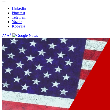
Linkedin
Pinterest
Telegram
Yazdır
Kopyala
-
+
A
A