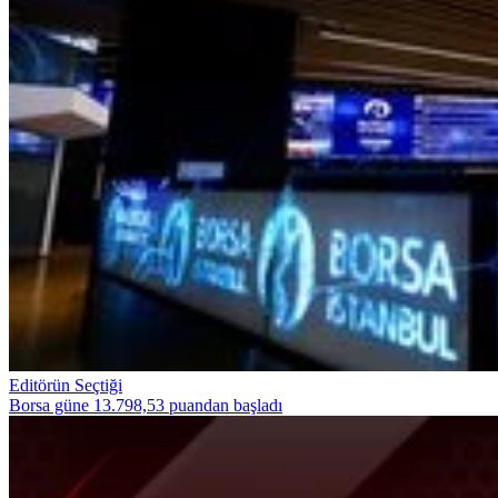
Editörün Seçtiği
Borsa güne 13.798,53 puandan başladı