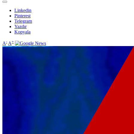
Linkedin
Pinterest
Telegram
Yazdır
Kopyala
-
+
A
A