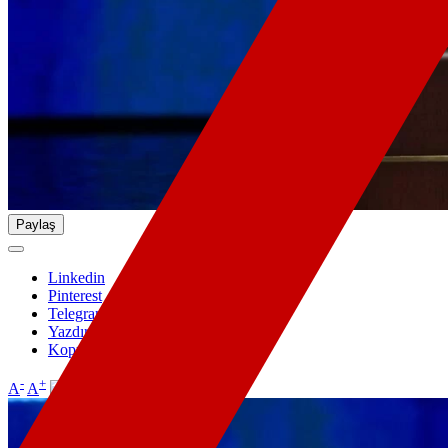
Paylaş
Linkedin
Pinterest
Telegram
Yazdır
Kopyala
-
+
A
A