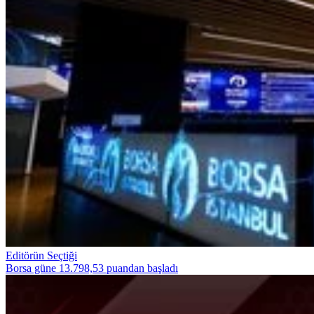
Editörün Seçtiği
Borsa güne 13.798,53 puandan başladı