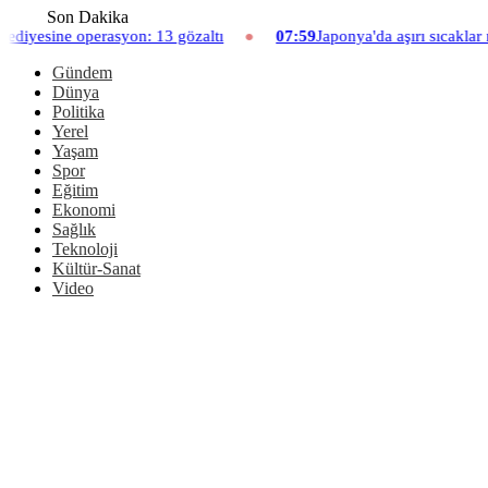
Son Dakika
on: 13 gözaltı
07:59
Japonya'da aşırı sıcaklar nedeniyle hayvan
Gündem
Dünya
Politika
Yerel
Yaşam
Spor
Eğitim
Ekonomi
Sağlık
Teknoloji
Kültür-Sanat
Video