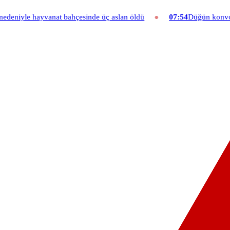
at bahçesinde üç aslan öldü
07:54
Düğün konvoyuna ağır fatura: 54