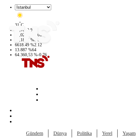
°
31
C
47,7069
%
0.17
55,0265
%
0.01
64,1897
%
0.02
6618.49
%
2.12
13.887
%
64
64.360,53
%
-0.76
Gündem
Dünya
Politika
Yerel
Yaşam