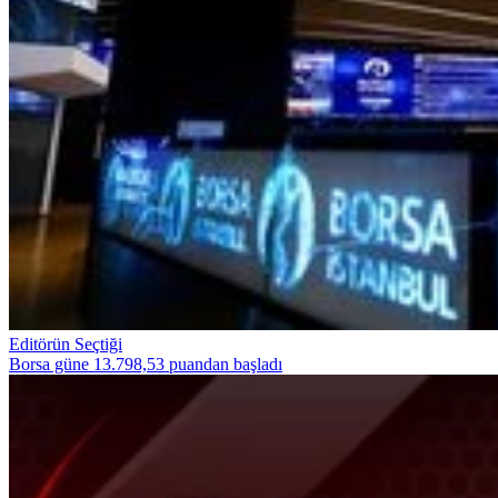
Editörün Seçtiği
Borsa güne 13.798,53 puandan başladı