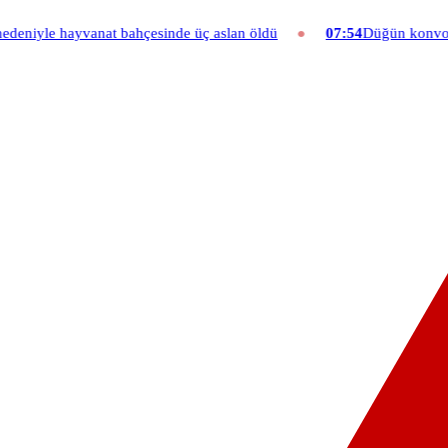
ahçesinde üç aslan öldü
07:54
Düğün konvoyuna ağır fatura: 540 bi