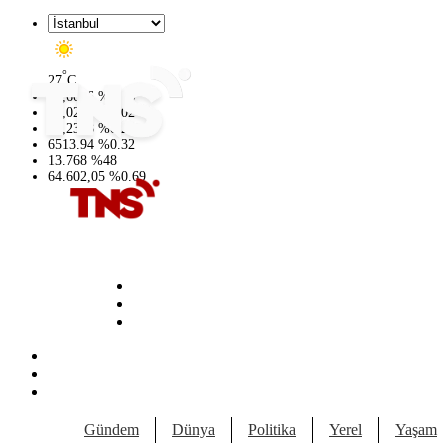
°
27
C
47,6006
%
0.06
55,0250
%
0.02
64,2398
%
0.2
6513.94
%
0.32
13.768
%
48
64.602,05
%
0.69
Gündem
Dünya
Politika
Yerel
Yaşam