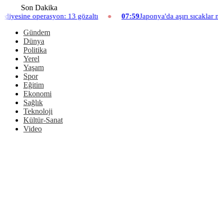
Son Dakika
13 gözaltı
07:59
Japonya'da aşırı sıcaklar nedeniyle hayvanat b
Gündem
Dünya
Politika
Yerel
Yaşam
Spor
Eğitim
Ekonomi
Sağlık
Teknoloji
Kültür-Sanat
Video