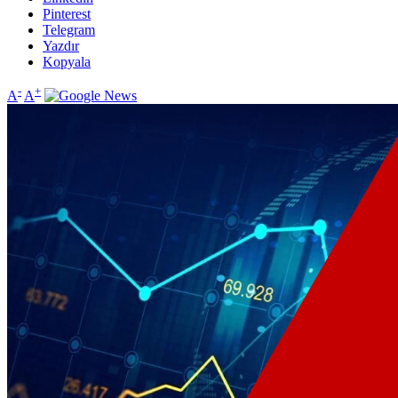
Pinterest
Telegram
Yazdır
Kopyala
-
+
A
A