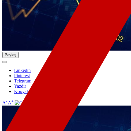
Paylaş
Linkedin
Pinterest
Telegram
Yazdır
Kopyala
-
+
A
A