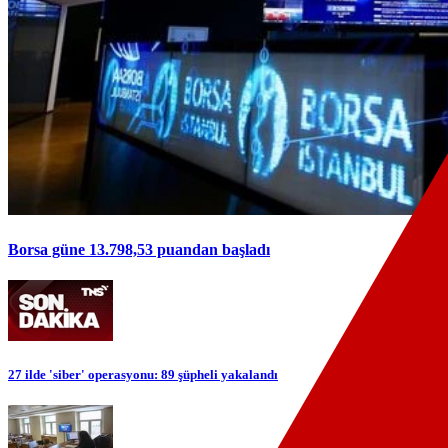
Borsa güne 13.798,53 puandan başladı
27 ilde 'siber' operasyonu: 89 şüpheli yakalandı