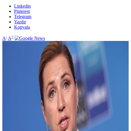
Linkedin
Pinterest
Telegram
Yazdır
Kopyala
-
+
A
A