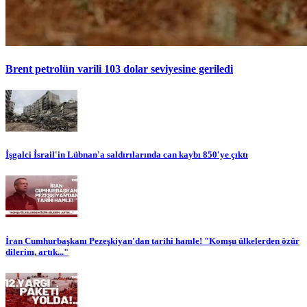
Brent petrolün varili 103 dolar seviyesine geriledi
İşgalci İsrail'in Lübnan'a saldırılarında can kaybı 850'ye çıktı
İran Cumhurbaşkanı Pezeşkiyan'dan tarihi hamle! "Komşu ülkelerden özür
dilerim, artık..."