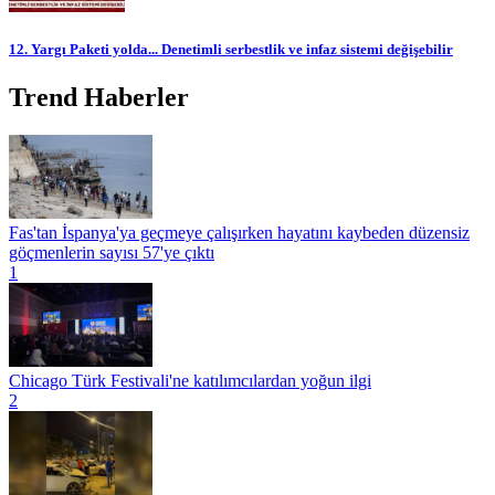
12. Yargı Paketi yolda... Denetimli serbestlik ve infaz sistemi değişebilir
Trend Haberler
Fas'tan İspanya'ya geçmeye çalışırken hayatını kaybeden düzensiz
göçmenlerin sayısı 57'ye çıktı
1
Chicago Türk Festivali'ne katılımcılardan yoğun ilgi
2