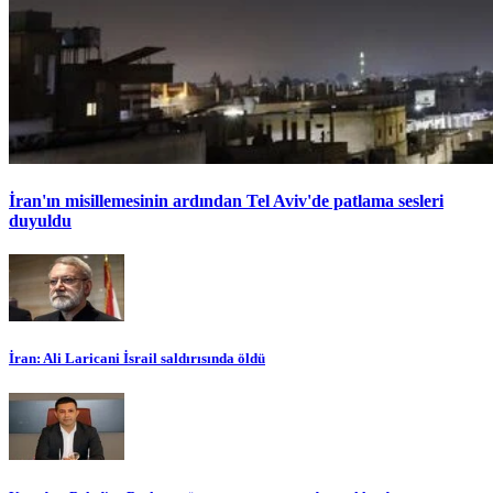
İran'ın misillemesinin ardından Tel Aviv'de patlama sesleri
duyuldu
İran: Ali Laricani İsrail saldırısında öldü