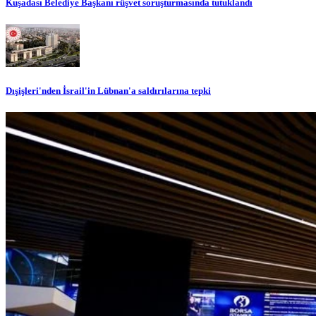
Kuşadası Belediye Başkanı rüşvet soruşturmasında tutuklandı
Dışişleri'nden İsrail'in Lübnan'a saldırılarına tepki