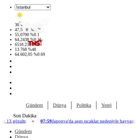
°
30
C
47,5986
%
0.06
55,0700
%
0.1
64,2438
%
0.21
6518.23
%
0.39
13.768
%
48
64.602,05
%
0.69
Gündem
Dünya
Politika
Yerel
Yaşam
Son Dakika
07:59
Japonya'da aşırı sıcaklar nedeniyle hayvanat bahçesinde üç asl
Gündem
Dünya