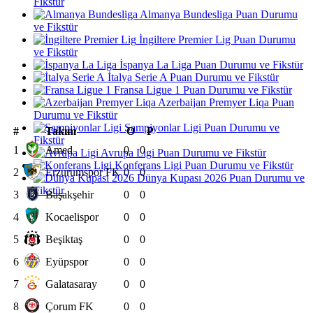
Fikstür
Almanya Bundesliga Puan Durumu
ve Fikstür
İngiltere Premier Lig Puan Durumu
ve Fikstür
İspanya La Liga Puan Durumu ve Fikstür
İtalya Serie A Puan Durumu ve Fikstür
Fransa Ligue 1 Puan Durumu ve Fikstür
Azerbaijan Premyer Liqa Puan
Durumu ve Fikstür
Şampiyonlar Ligi Puan Durumu ve
#
Takım
O
P
Fikstür
1
Amed
0
0
Avrupa Ligi Puan Durumu ve Fikstür
Konferans Ligi Puan Durumu ve Fikstür
2
Erzurumspor FK
0
0
Dünya Kupası 2026 Puan Durumu ve
Fikstür
3
Başakşehir
0
0
4
Kocaelispor
0
0
5
Beşiktaş
0
0
6
Eyüpspor
0
0
7
Galatasaray
0
0
8
Çorum FK
0
0