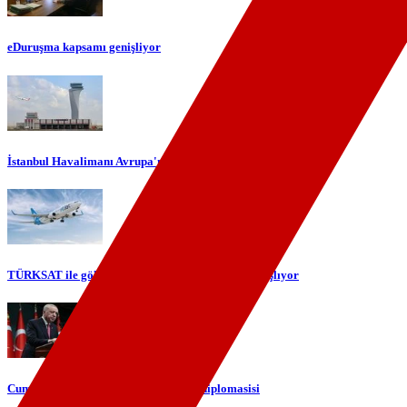
eDuruşma kapsamı genişliyor
İstanbul Havalimanı Avrupa'nın en yoğun havalimanı oldu
TÜRKSAT ile gökyüzünde yerli internet dönemi başlıyor
Cumhurbaşkanı Erdoğan'dan telefon diplomasisi