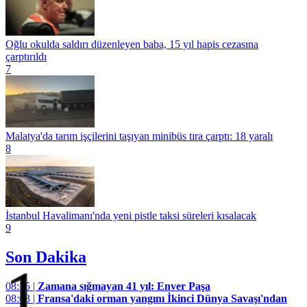
Oğlu okulda saldırı düzenleyen baba, 15 yıl hapis cezasına
çarptırıldı
7
Malatya'da tarım işçilerini taşıyan minibüs tıra çarptı: 18 yaralı
8
İstanbul Havalimanı'nda yeni pistle taksi süreleri kısalacak
9
Son Dakika
1
08:15 |
Zamana sığmayan 41 yıl: Enver Paşa
08:03 |
Fransa'daki orman yangını İkinci Dünya Savaşı'ndan