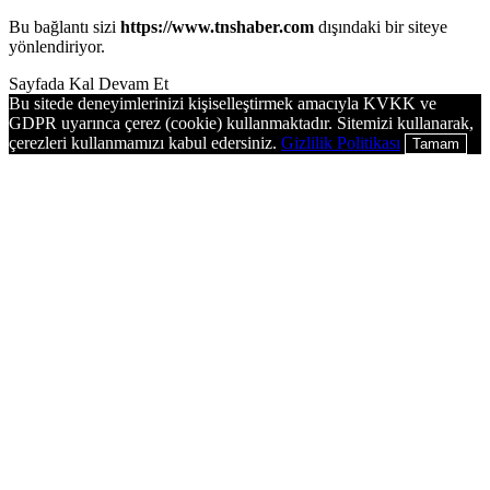
Bu bağlantı sizi
https://www.tnshaber.com
dışındaki bir siteye
yönlendiriyor.
Sayfada Kal
Devam Et
Bu sitede deneyimlerinizi kişiselleştirmek amacıyla KVKK ve
GDPR uyarınca çerez (cookie) kullanmaktadır. Sitemizi kullanarak,
çerezleri kullanmamızı kabul edersiniz.
Gizlilik Politikası
Tamam