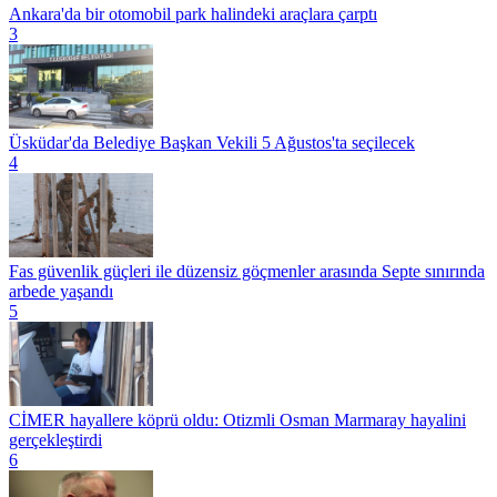
Ankara'da bir otomobil park halindeki araçlara çarptı
3
Üsküdar'da Belediye Başkan Vekili 5 Ağustos'ta seçilecek
4
Fas güvenlik güçleri ile düzensiz göçmenler arasında Septe sınırında
arbede yaşandı
5
CİMER hayallere köprü oldu: Otizmli Osman Marmaray hayalini
gerçekleştirdi
6