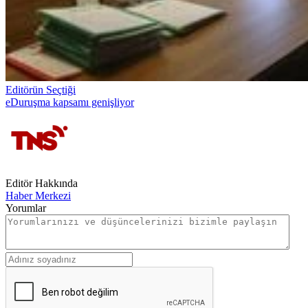
Editörün Seçtiği
eDuruşma kapsamı genişliyor
Editör Hakkında
Haber Merkezi
Yorumlar