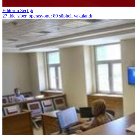
Editörün Seçtiği
27 ilde 'siber' operasyonu: 89 şüpheli yakalandı