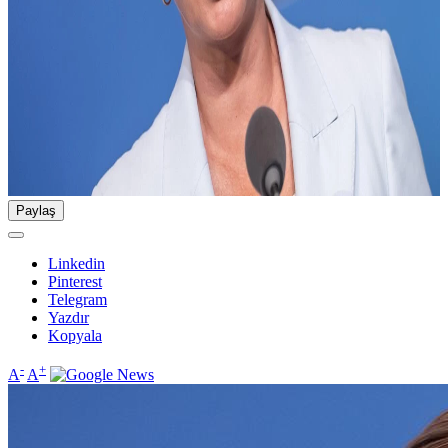
Paylaş
Linkedin
Pinterest
Telegram
Yazdır
Kopyala
-
+
A
A