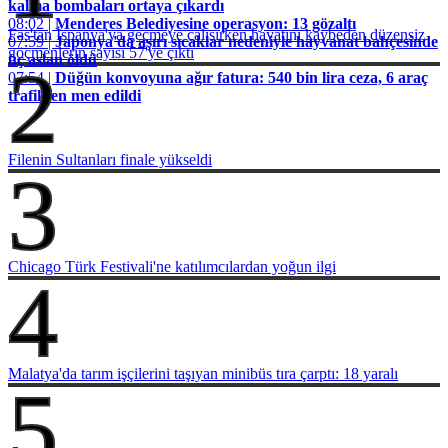
kalma bombaları ortaya çıkardı
08:02 |
Menderes Belediyesine operasyon: 13 gözaltı
Fas'tan İspanya'ya geçmeye çalışırken hayatını kaybeden düzensiz
07:59 |
Japonya'da aşırı sıcaklar nedeniyle hayvanat bahçesinde
göçmenlerin sayısı 57'ye çıktı
üç aslan öldü
2
07:54 |
Düğün konvoyuna ağır fatura: 540 bin lira ceza, 6 araç
trafikten men edildi
Filenin Sultanları finale yükseldi
3
Chicago Türk Festivali'ne katılımcılardan yoğun ilgi
4
Malatya'da tarım işçilerini taşıyan minibüs tıra çarptı: 18 yaralı
5