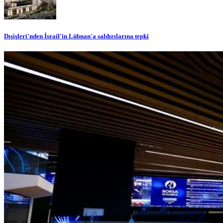
Dışişleri'nden İsrail'in Lübnan'a saldırılarına tepki