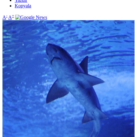
Yazdır
Kopyala
-
+
A
A