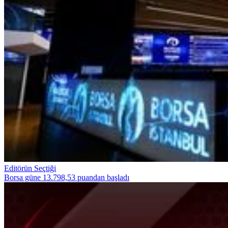
Editörün Seçtiği
Borsa güne 13.798,53 puandan başladı