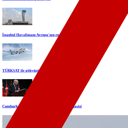
İstanbul Havalimanı Avrupa'nın en yoğun havalimanı oldu
TÜRKSAT ile gökyüzünde yerli internet dönemi başlıyor
Cumhurbaşkanı Erdoğan'dan telefon diplomasisi