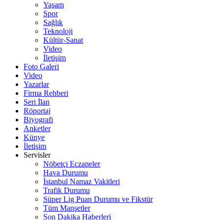
Yaşam
Spor
Sağlık
Teknoloji
Kültür-Sanat
Video
İletişim
Foto Galeri
Video
Yazarlar
Firma Rehberi
Seri İlan
Röportaj
Biyografi
Anketler
Künye
İletişim
Servisler
Nöbetçi Eczaneler
Hava Durumu
İstanbul Namaz Vakitleri
Trafik Durumu
Süper Lig Puan Durumu ve Fikstür
Tüm Manşetler
Son Dakika Haberleri