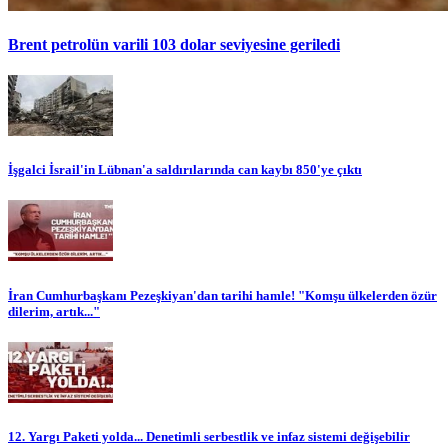
Brent petrolün varili 103 dolar seviyesine geriledi
İşgalci İsrail'in Lübnan'a saldırılarında can kaybı 850'ye çıktı
İran Cumhurbaşkanı Pezeşkiyan'dan tarihi hamle! "Komşu ülkelerden özür
dilerim, artık..."
12. Yargı Paketi yolda... Denetimli serbestlik ve infaz sistemi değişebilir