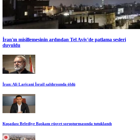
İran'ın misillemesinin ardından Tel Aviv'de patlama sesleri
duyuldu
İran: Ali Laricani İsrail saldırısında öldü
Kuşadası Belediye Başkanı rüşvet soruşturmasında tutuklandı