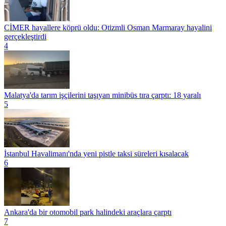
CİMER hayallere köprü oldu: Otizmli Osman Marmaray hayalini
gerçekleştirdi
4
Malatya'da tarım işçilerini taşıyan minibüs tıra çarptı: 18 yaralı
5
İstanbul Havalimanı'nda yeni pistle taksi süreleri kısalacak
6
Ankara'da bir otomobil park halindeki araçlara çarptı
7