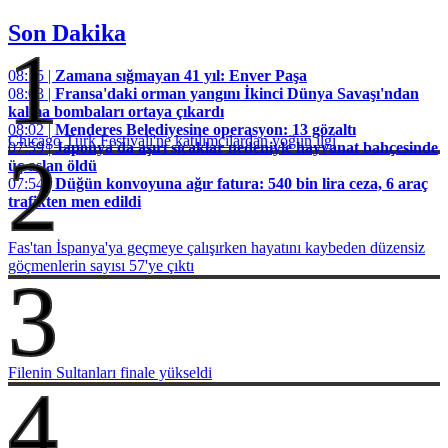
Son Dakika
1
08:15 |
Zamana sığmayan 41 yıl: Enver Paşa
08:03 |
Fransa'daki orman yangını İkinci Dünya Savaşı'ndan
kalma bombaları ortaya çıkardı
08:02 |
Menderes Belediyesine operasyon: 13 gözaltı
Chicago Türk Festivali'ne katılımcılardan yoğun ilgi
07:59 |
Japonya'da aşırı sıcaklar nedeniyle hayvanat bahçesinde
2
üç aslan öldü
07:54 |
Düğün konvoyuna ağır fatura: 540 bin lira ceza, 6 araç
trafikten men edildi
Fas'tan İspanya'ya geçmeye çalışırken hayatını kaybeden düzensiz
göçmenlerin sayısı 57'ye çıktı
3
Filenin Sultanları finale yükseldi
4