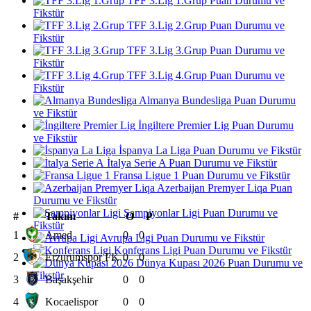
TFF 3.Lig 1.Grup Puan Durumu ve
Fikstür
TFF 3.Lig 2.Grup Puan Durumu ve
Fikstür
TFF 3.Lig 3.Grup Puan Durumu ve
Fikstür
TFF 3.Lig 4.Grup Puan Durumu ve
Fikstür
Almanya Bundesliga Puan Durumu
ve Fikstür
İngiltere Premier Lig Puan Durumu
ve Fikstür
İspanya La Liga Puan Durumu ve Fikstür
İtalya Serie A Puan Durumu ve Fikstür
Fransa Ligue 1 Puan Durumu ve Fikstür
Azerbaijan Premyer Liqa Puan
Durumu ve Fikstür
Şampiyonlar Ligi Puan Durumu ve
#
Takım
O
P
Fikstür
1
Amed
0
0
Avrupa Ligi Puan Durumu ve Fikstür
Konferans Ligi Puan Durumu ve Fikstür
2
Erzurumspor FK
0
0
Dünya Kupası 2026 Puan Durumu ve
Fikstür
3
Başakşehir
0
0
4
Kocaelispor
0
0