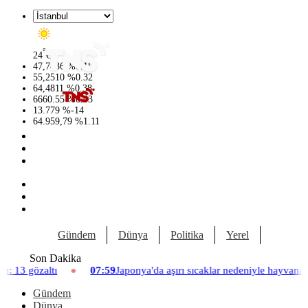
°
24
C
47,7436
%
0.18
55,2510
%
0.32
64,4811
%
0.38
6660.55
%
0.03
13.779
%
-14
64.959,79
%
1.11
Gündem
Dünya
Politika
Yerel
Yaşam
Son Dakika
7:59
Japonya'da aşırı sıcaklar nedeniyle hayvanat bahçesinde üç aslan 
Gündem
Dünya