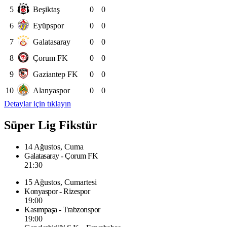
5
Beşiktaş
0
0
6
Eyüpspor
0
0
7
Galatasaray
0
0
8
Çorum FK
0
0
9
Gaziantep FK
0
0
10
Alanyaspor
0
0
Detaylar için tıklayın
Süper Lig Fikstür
14 Ağustos, Cuma
Galatasaray - Çorum FK
21:30
15 Ağustos, Cumartesi
Konyaspor - Rizespor
19:00
Kasımpaşa - Trabzonspor
19:00