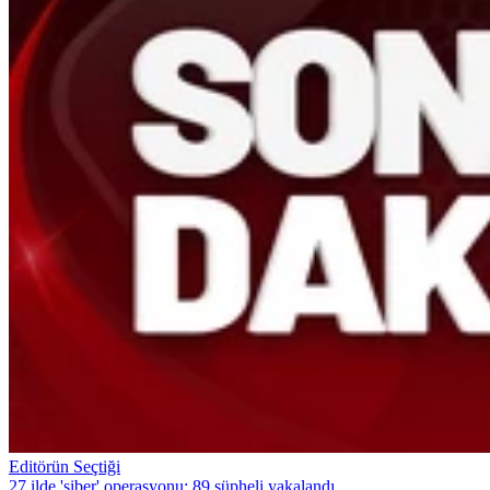
Editörün Seçtiği
27 ilde 'siber' operasyonu: 89 şüpheli yakalandı