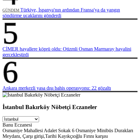
Türkiye, İspanya'nın ardından Fransa'ya da yangın
GÜNDEM
söndürme uçaklarını gönderdi
5
CİMER hayallere köprü oldu: Otizmli Osman Marmaray hayalini
gerçekleştirdi
6
Ankara merkezli yasa dışı bahis operasyonu: 22 gözaltı
İstanbul Bakırköy Nöbetçi Eczaneler
Banu Eczanesi
Osmaniye Mahallesi Adalet Sokak 6 Osmaniye Minibüs Durakları
Meydanı, Çarşı girişi,Tarihi Kayıkçıoğlu Fırını karşısı