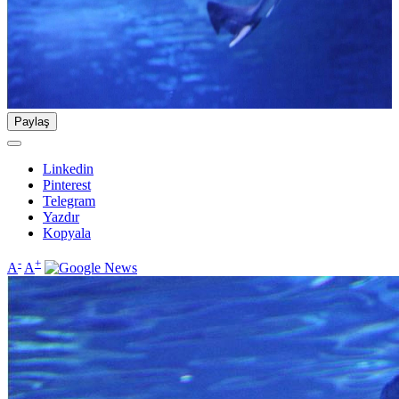
Paylaş
Linkedin
Pinterest
Telegram
Yazdır
Kopyala
-
+
A
A