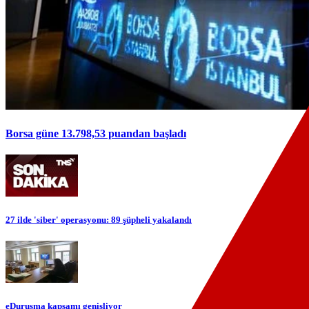
Borsa güne 13.798,53 puandan başladı
27 ilde 'siber' operasyonu: 89 şüpheli yakalandı
eDuruşma kapsamı genişliyor