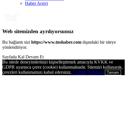
Haber Arşivi
Web sitemizden ayrılıyorsunuz
Bu bağlantı sizi
https://www.tnshaber.com
dışındaki bir siteye
yönlendiriyor.
Sayfada Kal
Devam Et
Bu sitede deneyimlerinizi kişiselleştirmek amacıyla KVKK ve
GDPR uyarınca çerez (cookie) kullanmaktadır. Sitemizi kullanarak,
çerezleri kullanmamızı kabul edersiniz.
Gizlilik Politikası
Tamam