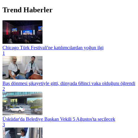
Trend Haberler
Chicago Türk Festivali'ne katılımcılardan yoğun ilgi
1
Baş dönmesi şikayetiyle gitti, dünyada 68inci vaka olduğunı öğrendi
2
Üsküdar'da Belediye Başkan Vekili 5 Ağustos'ta seçilecek
3